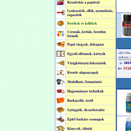
Kreatívitás a papírral
Lyukasztók, ollók, nyomdázás,
ragasztók
Festékek és kellékek
Ceruzák, kréták, festetlen
formák
Papír tárgyak, dekupázs
Egyedi albumok, kártyák
Virágkötészeti dekorációk
Kreatív alapanyagok
Modellezés, formaöntés
Hagyományos technikák
Barkácsfilc, textil
Gyöngyök, ékszerkészítés
Építő barkács csomagok
Könyvek, ötletek