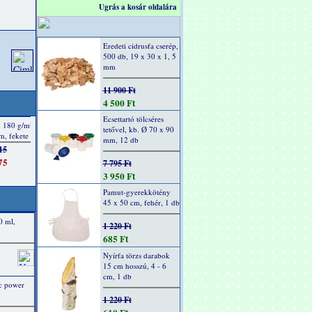
Ugrás a kosár oldalára
Eredeti cidrusfa cserép,
500 db, 19 x 30 x 1, 5
mm
11 900 Ft
4 500 Ft
Ecsettartó tölcséres
tetővel, kb. Ø 70 x 90
mm, 12 db
7 795 Ft
3 950 Ft
Pamut-gyerekkötény
45 x 50 cm, fehér, 1 db
0 ml,
1 220 Ft
685 Ft
Nyírfa törzs darabok
15 cm hosszú, 4 - 6
cm, 1 db
ic power
1 220 Ft