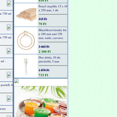
610 Ft
Fenyő szegőléc 15 x 10
x 250 mm, 1 db
ic 750 ml
115 Ft
70 Ft
Hímzőkeret készlet, kb.
ø 100 mm und 150
ic 750 ml
mm, natúr, csavaros
3 465 Ft
2 300 Ft
Duo dióda, 10 db,
 ml -
piros/zöld, 5 mm
1 870 Ft
715 Ft
 pasztell, 6
arany