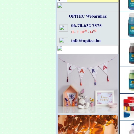
OPITEC Webáruház
06-70-632 7575
00
00
H - P: 10
- 14
info@opitec.hu