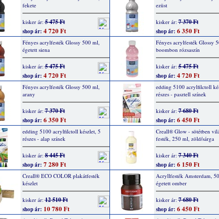
fekete
ezüst
5 475 Ft
7 370 Ft
kisker ár:
kisker ár:
4 720 Ft
6 350 Ft
shop ár:
shop ár:
Fényes acrylfesték Glossy 500 ml,
Fényes acrylfesték Glossy 5
égetett siena
boombon rózsaszín
5 475 Ft
5 475 Ft
kisker ár:
kisker ár:
4 720 Ft
4 720 Ft
shop ár:
shop ár:
Fényes acrylfesték Glossy 500 ml,
edding 5100 acrylfilctoll kés
arany
részes - pasztell színek
7 370 Ft
7 680 Ft
kisker ár:
kisker ár:
6 350 Ft
6 450 Ft
shop ár:
shop ár:
edding 5100 acrylfilctoll készlet, 5
Creall® Glow - sötétben vil
részes - alap színek
festék, 250 ml, zöld/sárga
8 445 Ft
7 340 Ft
kisker ár:
kisker ár:
7 280 Ft
6 150 Ft
shop ár:
shop ár:
Creall® ECO COLOR plakátfesték
Acryllfesték Amsterdam, 50
készlet
égetett omber
12 510 Ft
7 680 Ft
kisker ár:
kisker ár:
10 780 Ft
6 450 Ft
shop ár:
shop ár: