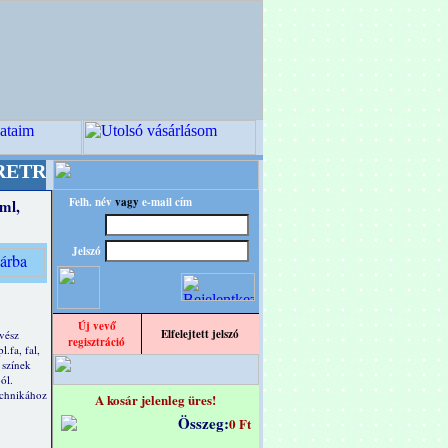
esignba!
+++++++ OPITEC - A Kreatív Világ Me
Felh. név
vagy
e-mail cím
ml,
Jelszó
Új vevő
Elfelejtett jelszó
vész
regisztráció
.fa, fal,
 színek
ól.
echnikához
A kosár jelenleg üres!
Összeg:
0 Ft