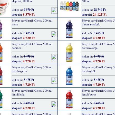
alapozó, 1000 ml
500 ml
9 970 Ft
28 740 Ft
kisker ár:
kisker ár:
8 370 Ft
24 125 Ft
shop ár:
shop ár:
Fényes acrylfesték Glossy 500 ml,
Fényes acrylfesték Glossy 5
viola
ultramarinakék
5 475 Ft
5 475 Ft
kisker ár:
kisker ár:
4 720 Ft
4 720 Ft
shop ár:
shop ár:
Fényes acrylfesték Glossy 500 ml,
Fényes acrylfesték Glossy 5
narancs
halványsárga
5 475 Ft
5 475 Ft
kisker ár:
kisker ár:
4 720 Ft
4 720 Ft
shop ár:
shop ár:
Fényes acrylfesték Glossy 500 ml,
Fényes acrylfesték Glossy 5
halványpiros
halványkék
5 475 Ft
5 475 Ft
kisker ár:
kisker ár:
4 720 Ft
4 720 Ft
shop ár:
shop ár:
Fényes acrylfesték Glossy 500 ml,
Fényes acrylfesték Glossy 5
fénylőzöld
fénylő piros
5 475 Ft
5 475 Ft
kisker ár:
kisker ár:
4 720 Ft
4 720 Ft
shop ár:
shop ár:
Fényes acrylfesték Glossy 500 ml,
Fényes acrylfesték Glossy 5