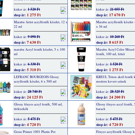
1 520 Ft
21 055 Ft
kisker ár:
kisker ár:
1 275 Ft
17 670 Ft
shop ár:
shop ár:
Marabu Artist acrylfesték készlet, 12 x
Marabu acrylfesték készlet -
22 ml
x 36 ml
9 090 Ft
10 260 Ft
kisker ár:
kisker ár:
7 630 Ft
8 615 Ft
shop ár:
shop ár:
marabu Acryl festék készlet, 5 x 100
Marabu Acryl Color Mixed
ml
festék, 100 ml, fehér
6 330 Ft
1 520 Ft
kisker ár:
kisker ár:
5 310 Ft
1 275 Ft
shop ár:
shop ár:
LEFRANC BOURGEOIS Glossy
KREUL Triton akril festék k
acrylfesték készlet, 6 x 500 ml
modern kevert színek
28 740 Ft
28 325 Ft
kisker ár:
kisker ár:
24 125 Ft
24 200 Ft
shop ár:
shop ár:
Glossy fényes acryl festék, 500 ml,
Glossy fényes acryl festék,
türkiszkék
barack
5 475 Ft
5 475 Ft
kisker ár:
kisker ár:
4 720 Ft
4 720 Ft
shop ár:
shop ár:
Gesso Primer 1001 Plastic Pot
Fényes acrylfesték Glossy ké