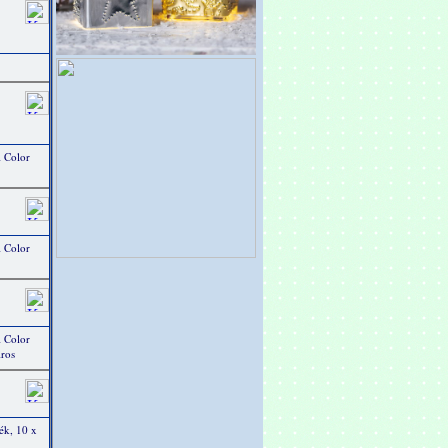
 Color
 Color
 Color
iros
ék, 10 x