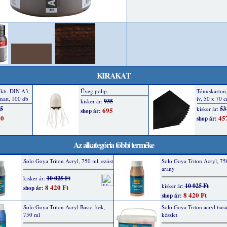
KIRAKAT
Az alkategória többi terméke
Solo Goya Triton Acryl, 750 ml, ezüst
Solo Goya Triton Acryl, 75
arany
10 025 Ft
kisker ár:
10 025 Ft
kisker ár:
8 420 Ft
shop ár:
8 420 Ft
shop ár:
Solo Goya Triton Acryl Basic, kék,
Solo Goya Triton acryl bas
750 ml
készlet