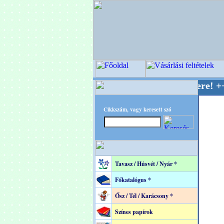
PITEC - A Kreatív Világ Mestere! +++++++ Old
Cikkszám, vagy keresett szó
Tavasz / Húsvét / Nyár *
Főkatalógus *
Ősz / Tél / Karácsony *
Színes papírok