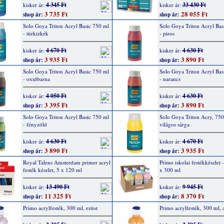
4 345 Ft
33 430 Ft
kisker ár:
kisker ár:
3 735 Ft
28 055 Ft
shop ár:
shop ár:
Solo Goya Triton Acryl Basic 750 ml
Solo Goya Triton Acryl Bas
- türkizkék
- piros
4 670 Ft
4 630 Ft
kisker ár:
kisker ár:
3 935 Ft
3 890 Ft
shop ár:
shop ár:
Solo Goya Triton Acryl Basic 750 ml
Solo Goya Triton Acryl Bas
- oxidbarna
- narancs
4 050 Ft
4 630 Ft
kisker ár:
kisker ár:
3 395 Ft
3 890 Ft
shop ár:
shop ár:
Solo Goya Triton Acryl Basic 750 ml
Solo Goya Triton Acry, 750
- fényzöld
világos sárga
4 630 Ft
4 670 Ft
kisker ár:
kisker ár:
3 890 Ft
3 935 Ft
shop ár:
shop ár:
Royal Talens Amsterdam primer acryl
Primo iskolai festékkészlet -
festék készlet, 5 x 120 ml
x 300 ml
13 490 Ft
9 945 Ft
kisker ár:
kisker ár:
11 325 Ft
8 370 Ft
shop ár:
shop ár:
Primo acrylfesték, 300 ml, ezüst
Primo acrylfesték, 300 ml, 