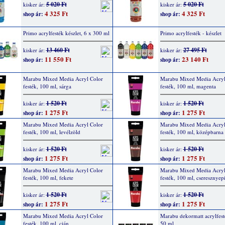
5 020 Ft
5 020 Ft
kisker ár:
kisker ár:
4 325 Ft
4 325 Ft
shop ár:
shop ár:
Primo acrylfesték készlet, 6 x 300 ml
Primo acrylfesték - készlet
13 460 Ft
27 495 Ft
kisker ár:
kisker ár:
11 550 Ft
23 140 Ft
shop ár:
shop ár:
Marabu Mixed Media Acryl Color
Marabu Mixed Media Acryl
festék, 100 ml, sárga
festék, 100 ml, magenta
1 520 Ft
1 520 Ft
kisker ár:
kisker ár:
1 275 Ft
1 275 Ft
shop ár:
shop ár:
Marabu Mixed Media Acryl Color
Marabu Mixed Media Acryl
festék, 100 ml, levélzöld
festék, 100 ml, középbarna
1 520 Ft
1 520 Ft
kisker ár:
kisker ár:
1 275 Ft
1 275 Ft
shop ár:
shop ár:
Marabu Mixed Media Acryl Color
Marabu Mixed Media Acryl
festék, 100 ml, fekete
festék, 100 ml, cseresznyep
1 520 Ft
1 520 Ft
kisker ár:
kisker ár:
1 275 Ft
1 275 Ft
shop ár:
shop ár:
Marabu Mixed Media Acryl Color
Marabu dekormatt acrylfest
festék, 100 ml, cián
50 ml