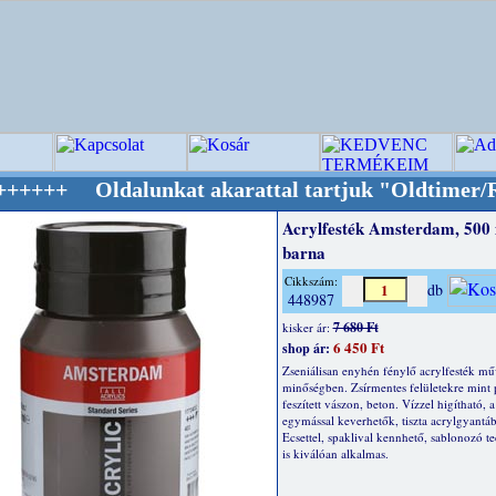
alunkat akarattal tartjuk "Oldtimer/RETRO" d
Acrylfesték Amsterdam, 500 
barna
Cikkszám:
db
448987
7 680 Ft
kisker ár:
6 450 Ft
shop ár:
Zseniálisan enyhén fénylő acrylfesték mű
minőségben. Zsírmentes felületekre mint pl
feszített vászon, beton. Vízzel higítható, a
egymással keverhetők, tiszta acrylgyantáb
Ecsettel, spaklival kennhető, sablonozó t
is kiválóan alkalmas.