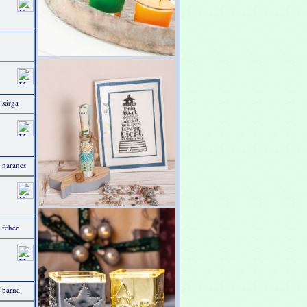
 sárga
 narancs
 fehér
 barna