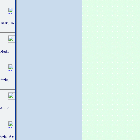
 basic, 18
 Media
észlet,
 500 ml,
szlet, 6 x