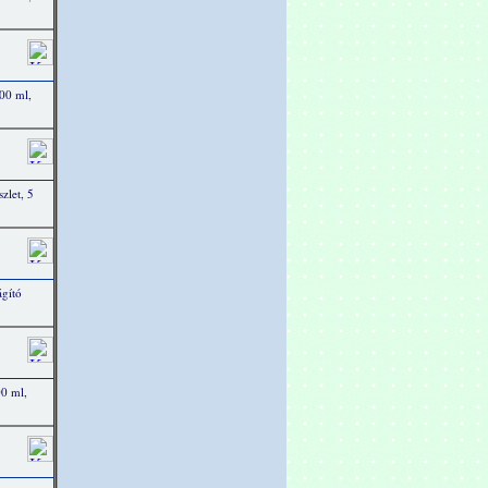
00 ml,
zlet, 5
ágító
0 ml,