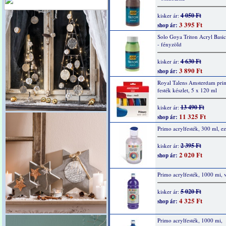
4 050 Ft
kisker ár:
3 395 Ft
shop ár:
Solo Goya Triton Acryl Basi
- fényzöld
4 630 Ft
kisker ár:
3 890 Ft
shop ár:
Royal Talens Amsterdam prim
festék készlet, 5 x 120 ml
13 490 Ft
kisker ár:
11 325 Ft
shop ár:
Primo acrylfesték, 300 ml, ez
2 395 Ft
kisker ár:
2 020 Ft
shop ár:
Primo acrylfesték, 1000 mi, v
5 020 Ft
kisker ár:
4 325 Ft
shop ár:
Primo acrylfesték, 1000 mi,