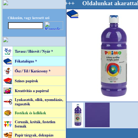
Mestere! +++++++ Oldalunkat akarattal tartju
Cikkszám, vagy keresett szó
Tavasz / Húsvét / Nyár *
Főkatalógus *
Ősz / Tél / Karácsony *
Színes papírok
Kreatívitás a papírral
Lyukasztók, ollók, nyomdázás,
ragasztók
Festékek és kellékek
Ceruzák, kréták, festetlen
formák
Papír tárgyak, dekupázs