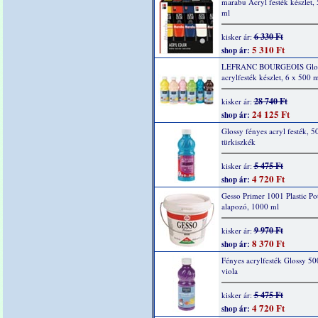
marabu Acryl festék készlet,
ml
6 330 Ft
kisker ár:
5 310 Ft
shop ár:
LEFRANC BOURGEOIS Glo
acrylfesték készlet, 6 x 500 m
28 740 Ft
kisker ár:
24 125 Ft
shop ár:
Glossy fényes acryl festék, 5
türkiszkék
5 475 Ft
kisker ár:
4 720 Ft
shop ár:
Gesso Primer 1001 Plastic Po
alapozó, 1000 ml
9 970 Ft
kisker ár:
8 370 Ft
shop ár:
Fényes acrylfesték Glossy 50
viola
5 475 Ft
kisker ár:
4 720 Ft
shop ár: