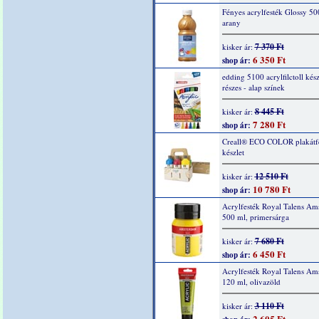
Fényes acrylfesték Glossy 50
arany
7 370 Ft
kisker ár:
6 350 Ft
shop ár:
edding 5100 acrylfilctoll kész
részes - alap színek
8 445 Ft
kisker ár:
7 280 Ft
shop ár:
Creall® ECO COLOR plakátf
készlet
12 510 Ft
kisker ár:
10 780 Ft
shop ár:
Acrylfesték Royal Talens Am
500 ml, primersárga
7 680 Ft
kisker ár:
6 450 Ft
shop ár:
Acrylfesték Royal Talens Am
120 ml, olivazöld
3 110 Ft
kisker ár:
2 605 Ft