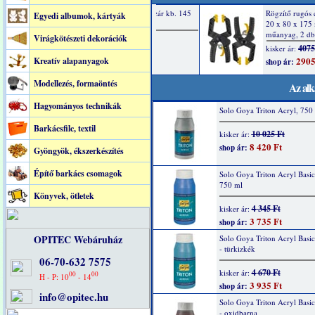
Egyedi albumok, kártyák
Virágkötészeti dekorációk
Kreatív alapanyagok
Modellezés, formaöntés
Az alk
Hagyományos technikák
Solo Goya Triton Acryl, 750 
Barkácsfilc, textil
10 025 Ft
kisker ár:
8 420 Ft
shop ár:
Gyöngyök, ékszerkészítés
Építő barkács csomagok
Solo Goya Triton Acryl Basic
750 ml
Könyvek, ötletek
4 345 Ft
kisker ár:
3 735 Ft
shop ár:
OPITEC Webáruház
Solo Goya Triton Acryl Basi
- türkizkék
06-70-632 7575
4 670 Ft
kisker ár:
00
00
H - P: 10
- 14
3 935 Ft
shop ár:
info@opitec.hu
Solo Goya Triton Acryl Basi
- oxidbarna