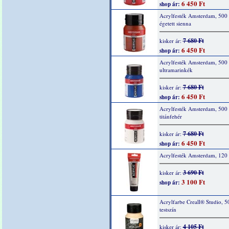
6 450 Ft
shop ár:
Acrylfesték Amsterdam, 500 
égetett sienna
7 680 Ft
kisker ár:
6 450 Ft
shop ár:
Acrylfesték Amsterdam, 500
ultramarinkék
7 680 Ft
kisker ár:
6 450 Ft
shop ár:
Acrylfesték Amsterdam, 500
titánfehér
7 680 Ft
kisker ár:
6 450 Ft
shop ár:
Acrylfesték Amsterdam, 120 
3 690 Ft
kisker ár:
3 100 Ft
shop ár:
Acrylfarbe Creall® Studio, 5
testszín
4 105 Ft
kisker ár: