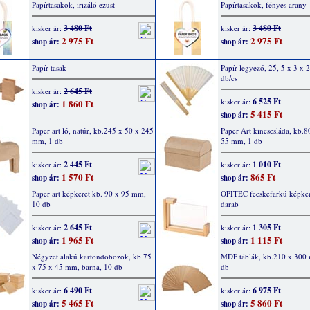
Papírtasakok, irizáló ezüst
Papírtasakok, fényes arany
3 480 Ft
3 480 Ft
kisker ár:
kisker ár:
2 975 Ft
2 975 Ft
shop ár:
shop ár:
Papír tasak
Papír legyező, 25, 5 x 3 x 
db/cs
2 645 Ft
kisker ár:
6 525 Ft
kisker ár:
1 860 Ft
shop ár:
5 415 Ft
shop ár:
Paper art ló, natúr, kb.245 x 50 x 245
Paper Art kincsesláda, kb.8
mm, 1 db
55 mm, 1 db
2 445 Ft
1 010 Ft
kisker ár:
kisker ár:
1 570 Ft
865 Ft
shop ár:
shop ár:
Paper art képkeret kb. 90 x 95 mm,
OPITEC fecskefarkú képker
10 db
darab
2 645 Ft
1 305 Ft
kisker ár:
kisker ár:
1 965 Ft
1 115 Ft
shop ár:
shop ár:
Négyzet alakú kartondobozok, kb 75
MDF táblák, kb.210 x 300
x 75 x 45 mm, barna, 10 db
db
6 490 Ft
6 975 Ft
kisker ár:
kisker ár:
5 465 Ft
5 860 Ft
shop ár:
shop ár: