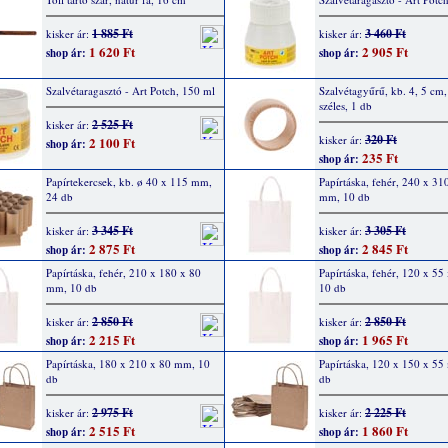
1 885 Ft
3 460 Ft
kisker ár:
kisker ár:
1 620 Ft
2 905 Ft
shop ár:
shop ár:
Szalvétaragasztó - Art Potch, 150 ml
Szalvétagyűrű, kb. 4, 5 c
széles, 1 db
2 525 Ft
kisker ár:
320 Ft
kisker ár:
2 100 Ft
shop ár:
235 Ft
shop ár:
Papírtekercsek, kb. ø 40 x 115 mm,
Papírtáska, fehér, 240 x 31
24 db
mm, 10 db
3 345 Ft
3 305 Ft
kisker ár:
kisker ár:
2 875 Ft
2 845 Ft
shop ár:
shop ár:
Papírtáska, fehér, 210 x 180 x 80
Papírtáska, fehér, 120 x 5
mm, 10 db
10 db
2 850 Ft
2 850 Ft
kisker ár:
kisker ár:
2 215 Ft
1 965 Ft
shop ár:
shop ár:
Papírtáska, 180 x 210 x 80 mm, 10
Papírtáska, 120 x 150 x 5
db
db
2 975 Ft
2 225 Ft
kisker ár:
kisker ár:
2 515 Ft
1 860 Ft
shop ár:
shop ár: