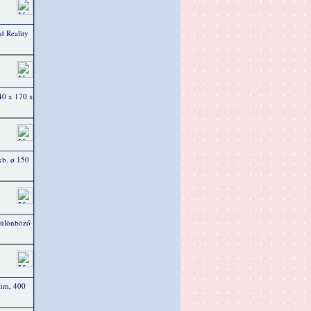
 Reality
40 x 170 x
kb. ø 150
különböző
 mm, 400