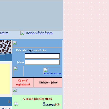
Felh. név
vagy
e-mail cím
Jelszó
Új vevő
Elfelejtett jelszó
regisztráció
A kosár jelenleg üres!
1.
Összeg:
0 Ft
h, 250 ml