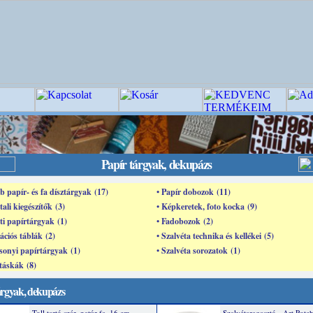
Papír tárgyak, dekupázs
b papír- és fa dísztárgyak (17)
• Papír dobozok (11)
tali kiegészítők (3)
• Képkeretek, foto kocka (9)
ti papírtárgyak (1)
• Fadobozok (2)
ációs táblák (2)
• Szalvéta technika és kellékei (5)
sonyi papírtárgyak (1)
• Szalvéta sorozatok (1)
 táskák (8)
árgyak, dekupázs
Toll tartó szár, natúr fa, 16 cm
Szalvétaragasztó - Art Potc