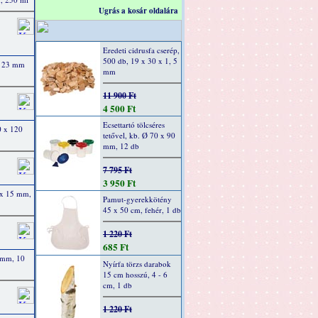
Ugrás a kosár oldalára
Eredeti cidrusfa cserép,
500 db, 19 x 30 x 1, 5
m, 23 mm
mm
11 900 Ft
4 500 Ft
Ecsettartó tölcséres
0 x 120
tetővel, kb. Ø 70 x 90
mm, 12 db
7 795 Ft
3 950 Ft
5 x 15 mm,
Pamut-gyerekkötény
45 x 50 cm, fehér, 1 db
1 220 Ft
685 Ft
5 mm, 10
Nyírfa törzs darabok
15 cm hosszú, 4 - 6
cm, 1 db
1 220 Ft