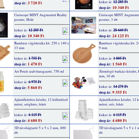
12 285 Ft
kisker ár:
3 720 Ft
shop ár:
10 340 Ft
shop ár:
Curiscope MINT Augmented Reality
Curiscope MINT Augmented
poszter, Hold
poszter, 3 db
12 285 Ft
28 660 Ft
kisker ár:
kisker ár:
10 340 Ft
24 125 Ft
shop ár:
shop ár:
Bambusz vágódeszka kb. 250 x 140 x
Bambusz vágódeszka kb. 2
13 mm
9 mm
1 755 Ft
1 805 Ft
kisker ár:
kisker ár:
1 470 Ft
1 560 Ft
shop ár:
shop ár:
Art Potch szalvétaragasztó, 750 ml
Álomfogó barkács készlet, 
mm, 10 db
6 975 Ft
kisker ár:
14 275 Ft
kisker ár:
5 860 Ft
shop ár:
9 355 Ft
shop ár:
Ajándékdoboz készlet, 12 különböző
Ajándékdoboz készlet, 12 
méret, szögletes, fehér
méret, szív, fehér
6 115 Ft
6 115 Ft
kisker ár:
kisker ár:
4 680 Ft
4 680 Ft
shop ár:
shop ár:
3D távolságtartó 5 x 5 x 2 mm, 400
3D távolságtartó 5 x 5 x 1
db
db