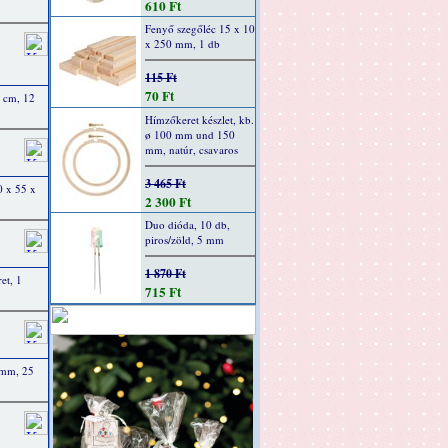
610 Ft
Fenyő szegőléc 15 x 10
x 250 mm, 1 db
115 Ft
70 Ft
2 cm, 12
Hímzőkeret készlet, kb.
ø 100 mm und 150
mm, natúr, csavaros
3 465 Ft
0 x 55 x
2 300 Ft
Duo dióda, 10 db,
piros/zöld, 5 mm
1 870 Ft
et, 1
715 Ft
 mm, 25