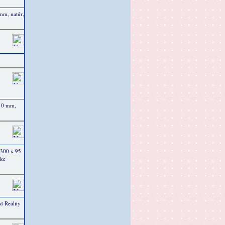
 mm, natúr,
 10 mm,
. 300 x 95
rke
 Reality