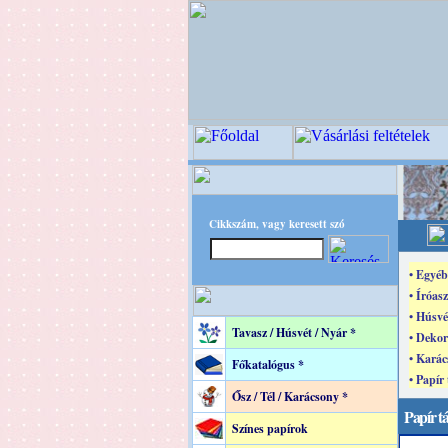
Cikkszám, vagy keresett szó
• Egyéb
• Íróasz
• Húsvé
Tavasz / Húsvét / Nyár *
• Dekor
• Karác
Főkatalógus *
• Papír
Ősz / Tél / Karácsony *
Papír t
Színes papírok