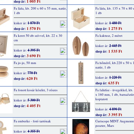
1 005 Ft
shop ár:
Fa láda, kb. 200 x 60 x 55 mm, natúr,
Fa láda, kb. 135 x 70 x 80
1 db
1 db
1 870 Ft
1 480 Ft
kisker ár:
kisker ár:
1 570 Ft
1 275 Ft
shop ár:
shop ár:
Fa keret 50 db szívvel, kb. 22 x 30
Fa kaktusz, 2 méret
cm
2 445 Ft
kisker ár:
4 395 Ft
kisker ár:
1 535 Ft
shop ár:
3 690 Ft
shop ár:
Fa jo-jo, 50 mm
Fa hőmérő, kb.220 x 50 x
natúr, 1 db
770 Ft
kisker ár:
1 220 Ft
kisker ár:
620 Ft
shop ár:
635 Ft
shop ár:
Fa fonott kosár készlet, 3 részes
Fa falidísz - üvegekkel, kb
x 160 mm, 1 db, barna/szü
koptatott
5 300 Ft
kisker ár:
4 405 Ft
shop ár:
4 890 Ft
kisker ár:
3 395 Ft
shop ár:
Fa emberke - fotó tartónak
Curiscope MINT Augmented
poszter, Mars
4 355 Ft
kisker ár: