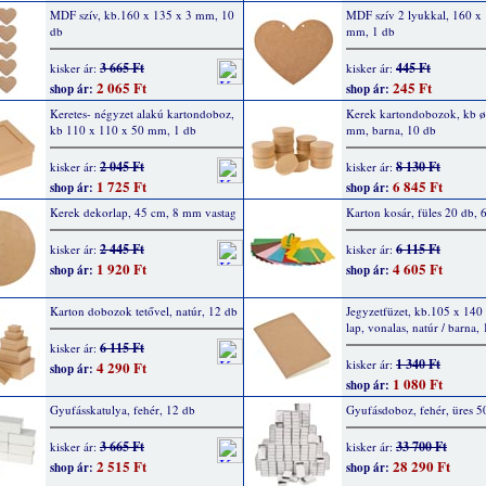
MDF szív, kb.160 x 135 x 3 mm, 10
MDF szív 2 lyukkal, 160 x
db
mm, 1 db
3 665 Ft
445 Ft
kisker ár:
kisker ár:
2 065 Ft
245 Ft
shop ár:
shop ár:
Keretes- négyzet alakú kartondoboz,
Kerek kartondobozok, kb ø
kb 110 x 110 x 50 mm, 1 db
mm, barna, 10 db
2 045 Ft
8 130 Ft
kisker ár:
kisker ár:
1 725 Ft
6 845 Ft
shop ár:
shop ár:
Kerek dekorlap, 45 cm, 8 mm vastag
Karton kosár, füles 20 db, 6
2 445 Ft
6 115 Ft
kisker ár:
kisker ár:
1 920 Ft
4 605 Ft
shop ár:
shop ár:
Karton dobozok tetővel, natúr, 12 db
Jegyzetfüzet, kb.105 x 14
lap, vonalas, natúr / barna,
6 115 Ft
kisker ár:
1 340 Ft
kisker ár:
4 290 Ft
shop ár:
1 080 Ft
shop ár:
Gyufásskatulya, fehér, 12 db
Gyufásdoboz, fehér, üres 5
3 665 Ft
33 700 Ft
kisker ár:
kisker ár:
2 515 Ft
28 290 Ft
shop ár:
shop ár: