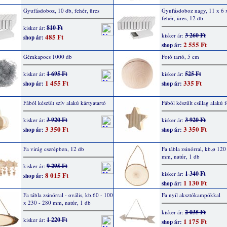
Gyufásdoboz, 10 db, fehér, üres
Gyufásdoboz nagy, 11 x 6 
fehér, üres, 12 db
810 Ft
kisker ár:
3 260 Ft
kisker ár:
485 Ft
shop ár:
2 555 Ft
shop ár:
Gémkapocs 1000 db
Fotó tartó, 5 cm
1 695 Ft
525 Ft
kisker ár:
kisker ár:
1 455 Ft
335 Ft
shop ár:
shop ár:
Fából készült szív alakú kártyatartó
Fából készült csillag alakú f
3 920 Ft
3 920 Ft
kisker ár:
kisker ár:
3 350 Ft
3 350 Ft
shop ár:
shop ár:
Fa virág cserépben, 12 db
Fa tábla zsinórral, kb.ø 120
mm, natúr, 1 db
9 295 Ft
kisker ár:
1 340 Ft
kisker ár:
8 015 Ft
shop ár:
1 130 Ft
shop ár:
Fa tábla zsinórral - ovális, kb.60 - 100
Fa nyíl aksztókampókkal
x 230 - 280 mm, natúr, 1 db
2 035 Ft
kisker ár:
1 220 Ft
kisker ár:
1 175 Ft
shop ár: