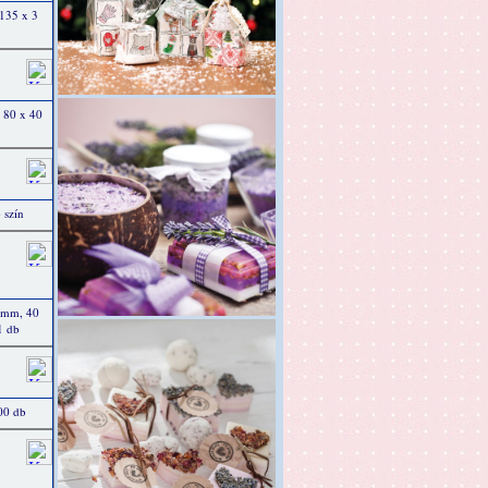
 135 x 3
 80 x 40
 szín
0 mm, 40
 1 db
00 db