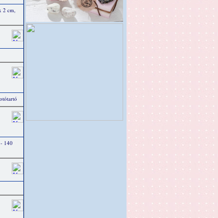
x 2 cm,
otótartó
 - 140