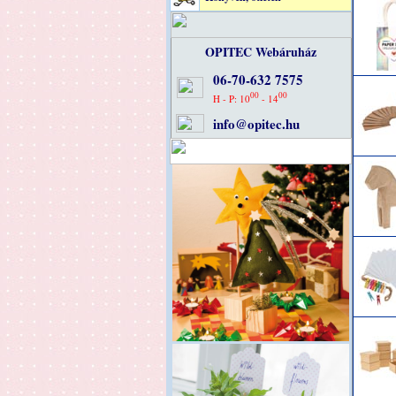
OPITEC Webáruház
06-70-632 7575
00
00
H - P: 10
- 14
info@opitec.hu