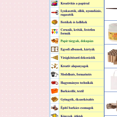
Kreatívitás a papírral
Lyukasztók, ollók, nyomdázás,
ragasztók
Festékek és kellékek
Ceruzák, kréták, festetlen
formák
Papír tárgyak, dekupázs
Egyedi albumok, kártyák
Virágkötészeti dekorációk
Kreatív alapanyagok
Modellezés, formaöntés
Hagyományos technikák
Barkácsfilc, textil
Gyöngyök, ékszerkészítés
Építő barkács csomagok
Könyvek, ötletek