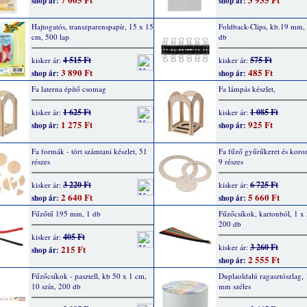
shop ár:
shop ár:
Hajtogatós, transzparenspapír, 15 x 15
Foldback-Clips, kb.19 mm, 
cm, 500 lap
db
4 515 Ft
575 Ft
kisker ár:
kisker ár:
3 890 Ft
485 Ft
shop ár:
shop ár:
Fa laterna építő csomag
Fa lámpás készlet,
1 625 Ft
1 085 Ft
kisker ár:
kisker ár:
1 275 Ft
925 Ft
shop ár:
shop ár:
Fa formák - tört számtani készlet, 51
Fa fűző gyűrűkeret és koron
részes
9 részes
3 220 Ft
6 725 Ft
kisker ár:
kisker ár:
2 640 Ft
5 660 Ft
shop ár:
shop ár:
Fűzőtű 195 mm, 1 db
Fűzőcsíkok, kartonból, 1 x
200 db
405 Ft
kisker ár:
3 260 Ft
kisker ár:
215 Ft
shop ár:
2 555 Ft
shop ár:
Fűzőcsíkok - pasztell, kb 50 x 1 cm,
Duplaoldalú ragasztószlag,
10 szín, 200 db
mm széles