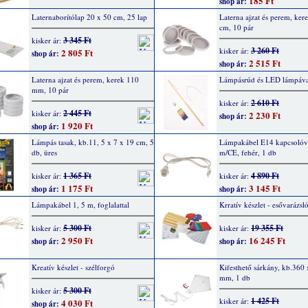
185 Ft
shop ár:
Laternaborítólap 20 x 50 cm, 25 lap
Laterna ajzat és perem, ker
cm, 10 pár
3 345 Ft
kisker ár:
3 260 Ft
kisker ár:
2 805 Ft
shop ár:
2 515 Ft
shop ár:
Laterna ajzat és perem, kerek 110
Lámpásrúd és LED lámpáva
mm, 10 pár
2 610 Ft
kisker ár:
2 445 Ft
kisker ár:
2 230 Ft
shop ár:
1 920 Ft
shop ár:
Lámpás tasak, kb.11, 5 x 7 x 19 cm, 5
Lámpakábel E14 kapcsolóva
db, üres
m/CE, fehér, 1 db
1 365 Ft
4 890 Ft
kisker ár:
kisker ár:
1 175 Ft
3 145 Ft
shop ár:
shop ár:
Lámpakábel 1, 5 m, foglalattal
Krratív készlet - esővarázsl
5 300 Ft
19 355 Ft
kisker ár:
kisker ár:
2 950 Ft
16 245 Ft
shop ár:
shop ár:
Kreatív készlet - szélforgó
Kifesthető sárkány, kb.360
mm, 1 db
5 300 Ft
kisker ár:
1 425 Ft
kisker ár:
4 030 Ft
shop ár: