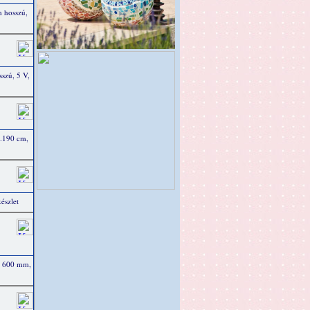
 hosszú,
szú, 5 V,
b.190 cm,
észlet
l 600 mm,