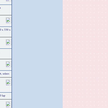
t
50 x 330 x
,
, színes
0 lap