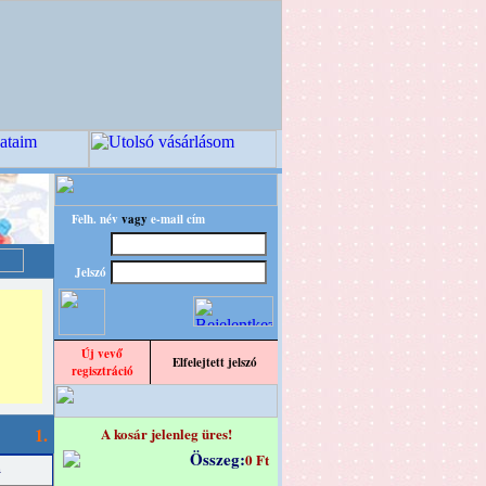
Felh. név
vagy
e-mail cím
Jelszó
Új vevő
Elfelejtett jelszó
regisztráció
1.
A kosár jelenleg üres!
Összeg:
0 Ft
a