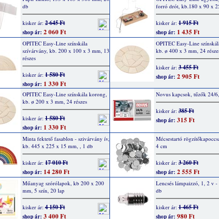
db
forró drót, kb.180 x 90 x
2 645 Ft
1 915 Ft
kisker ár:
kisker ár:
2 060 Ft
1 435 Ft
shop ár:
shop ár:
OPITEC Easy-Line színskála
OPITEC Easy-Line színskál
szívárvány, kb. 200 x 100 x 3 mm, 13
kb. ø 400 x 3 mm, 24 része
részes
3 455 Ft
kisker ár:
1 580 Ft
kisker ár:
2 905 Ft
shop ár:
1 330 Ft
shop ár:
OPITEC Easy-Line színskála korong,
Novus kapcsok, tűzők 24/6
kb. ø 200 x 3 mm, 24 részes
385 Ft
kisker ár:
1 580 Ft
kisker ár:
315 Ft
shop ár:
1 330 Ft
shop ár:
Minta fektető fasablon - szivárvány ív,
Mécsestartó rögzítőkapoccsa
kb. 445 x 225 x 15 mm, , 1 db
4 cm
17 010 Ft
3 260 Ft
kisker ár:
kisker ár:
14 280 Ft
2 555 Ft
shop ár:
shop ár:
Műanyag szórólapok, kb 200 x 200
Lencsés lámpaizzó, 1, 2 v -
mm, 5 szín, 20 lap
db
4 150 Ft
1 465 Ft
kisker ár:
kisker ár:
3 400 Ft
980 Ft
shop ár:
shop ár: