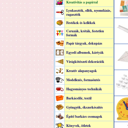
Kreatívitás a papírral
Lyukasztók, ollók, nyomdázás,
ragasztók
Festékek és kellékek
Ceruzák, kréták, festetlen
formák
Papír tárgyak, dekupázs
Egyedi albumok, kártyák
Virágkötészeti dekorációk
Kreatív alapanyagok
Modellezés, formaöntés
Hagyományos technikák
Barkácsfilc, textil
Gyöngyök, ékszerkészítés
Építő barkács csomagok
Könyvek, ötletek