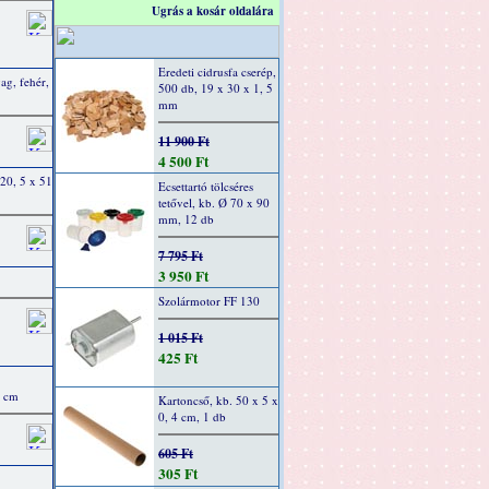
Ugrás a kosár oldalára
Eredeti cidrusfa cserép,
ag, fehér,
500 db, 19 x 30 x 1, 5
mm
11 900 Ft
4 500 Ft
 20, 5 x 51
Ecsettartó tölcséres
tetővel, kb. Ø 70 x 90
mm, 12 db
7 795 Ft
3 950 Ft
Szolármotor FF 130
1 015 Ft
425 Ft
0 cm
Kartoncső, kb. 50 x 5 x
0, 4 cm, 1 db
605 Ft
305 Ft