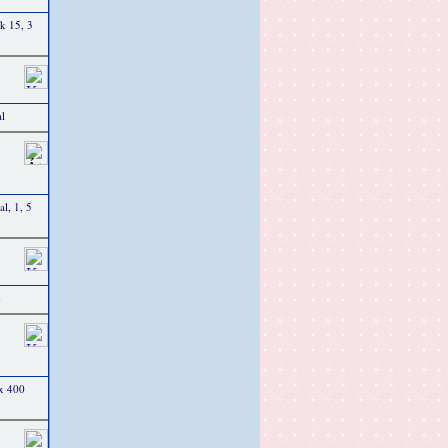
ek 15, 3
l
l, 1, 5
ó
 x 400