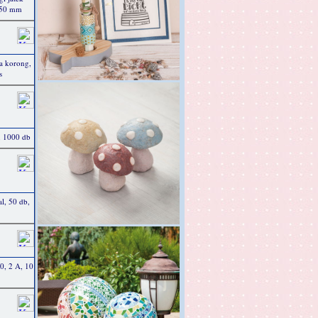
 250 mm
a korong,
s
, 1000 db
l, 50 db,
 0, 2 A, 10