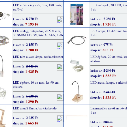
LED szívárvány csík, 3 m, 180 izzós,
LED szalagok, 30 LED, 2 m
trafóval
1 db
8 770 Ft
2 280 Ft
kisker ár:
kisker ár:
7 195 Ft
1 920 Ft
shop ár:
shop ár:
LED szalag, öntapadós, kb.500 mm,
LED lámpa, kb.420 mm hos
30 SMD-LED, 3V, 84mA, fehér, 1 db
1 db
2 155 Ft
975 Ft
kisker ár:
kisker ár:
1 200 Ft
605 Ft
shop ár:
shop ár:
LED fém olvasólámpa, barkácskészlet
LED égősor, 20 db izzó, k
átlátszó
2 445 Ft
kisker ár:
2 240 Ft
kisker ár:
1 425 Ft
shop ár:
1 535 Ft
shop ár:
LED égősor, 10 db izzó, kb.90 cm,
LED asztali lámpa, barkácsk
átlátszó
2 445 Ft
kisker ár:
1 830 Ft
kisker ár:
1 535 Ft
shop ár:
1 390 Ft
shop ár:
LED asztali lámpa, barkácskészlet
Laternapálca tartókampóva
1 db
2 035 Ft
kisker ár:
280 Ft
kisker ár:
1 665 Ft
shop ár: