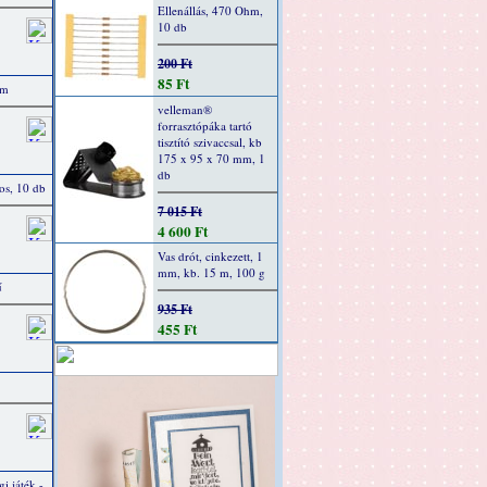
Ellenállás, 470 Ohm,
10 db
200 Ft
85 Ft
 m
velleman®
forrasztópáka tartó
tisztító szivaccsal, kb
175 x 95 x 70 mm, 1
db
ros, 10 db
7 015 Ft
4 600 Ft
Vas drót, cinkezett, 1
mm, kb. 15 m, 100 g
ű
935 Ft
455 Ft
i játék -