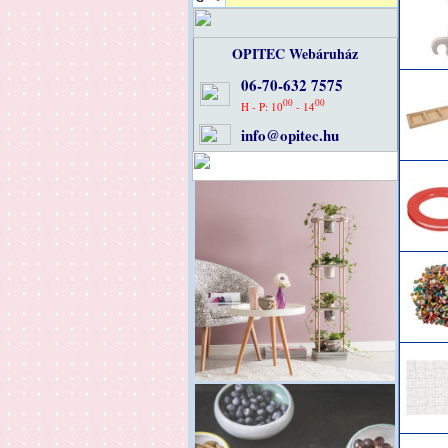
OPITEC Webáruház
06-70-632 7575
00
00
H - P: 10
- 14
info@opitec.hu