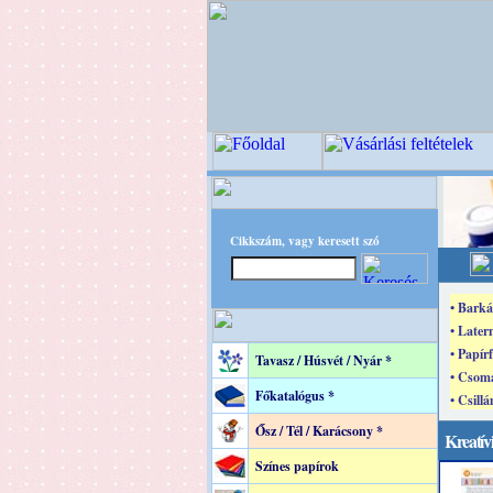
Cikkszám, vagy keresett szó
• Barká
• Later
• Papír
Tavasz / Húsvét / Nyár *
• Csoma
Főkatalógus *
• Csillá
Ősz / Tél / Karácsony *
Kreatívi
Színes papírok