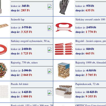
345 Ft
975 Ft
kisker ár:
kisker ár:
285 Ft
635 Ft
shop ár:
shop ár:
Számoló lap
Sárkány eresztő zsinór 100
3 775 Ft
2 075 Ft
kisker ár:
kisker ár:
3 325 Ft
1 770 Ft
shop ár:
shop ár:
Sárkány eregető nylonzsinór, 50 m,
Rögzítő - lezáró csipesz, pi
2 050 Ft
810 Ft
kisker ár:
kisker ár:
1 725 Ft
665 Ft
shop ár:
shop ár:
Rajzszög, 750 db, színes
Rajzszög 1000 db, fémszín
2 390 Ft
4 315 Ft
kisker ár:
kisker ár:
2 060 Ft
3 705 Ft
shop ár:
shop ár:
Puzzle A4 fehér
Papírtekercsek, 72 db
1 425 Ft
11 825 Ft
kisker ár:
kisker ár:
1 080 Ft
9 355 Ft
shop ár:
shop ár:
Papír zászló, 155 x 105 x 300 mm, 20
OPITEC Easy-Line ügyesség