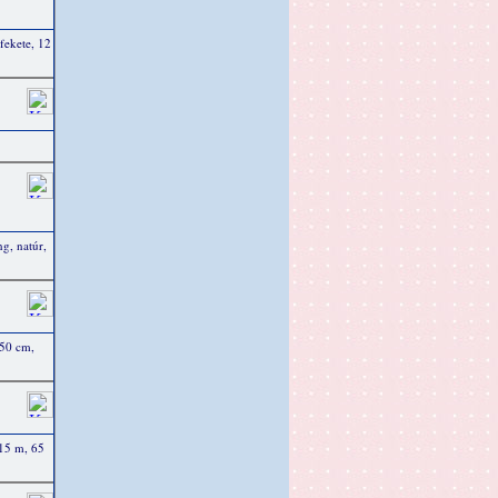
fekete, 12
g, natúr,
 50 cm,
 15 m, 65