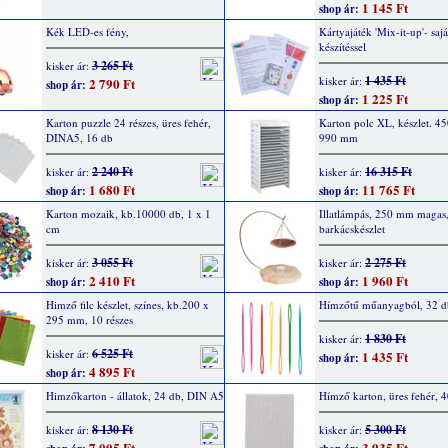
1 145 Ft
shop ár:
Kék LED-es fény,
Kártyajáték 'Mix-it-up'- sajá
készítéssel
3 265 Ft
kisker ár:
1 435 Ft
kisker ár:
2 790 Ft
shop ár:
1 225 Ft
shop ár:
Karton puzzle 24 részes, üres fehér,
Karton polc XL, készlet. 4
DINA5, 16 db
990 mm
2 240 Ft
16 315 Ft
kisker ár:
kisker ár:
1 680 Ft
11 765 Ft
shop ár:
shop ár:
Karton mozaik, kb.10000 db, 1 x 1
Illatlámpás, 250 mm magas
cm
barkácskészlet
3 055 Ft
2 275 Ft
kisker ár:
kisker ár:
2 410 Ft
1 960 Ft
shop ár:
shop ár:
Himző filc készlet, színes, kb.200 x
Hímzőtű műanyagból, 32 db
295 mm, 10 részes
1 830 Ft
kisker ár:
6 525 Ft
kisker ár:
1 435 Ft
shop ár:
4 895 Ft
shop ár:
Himzőkarton - állatok, 24 db, DIN A5
Hímző karton, üres fehér, 4
8 130 Ft
5 300 Ft
kisker ár:
kisker ár:
7 005 Ft
3 935 Ft