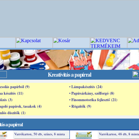
Kreatívitás a papírral
csolás papírból (9)
• Lámpakészítés (24)
na készítés (11)
• Papírsárkány, szélforgó (8)
fűzés (3)
• Finommotorika fejlesztő (21)
goló papírok, tasakok (4)
• Rögzítők (9)
mlós díszítők (1)
tás a papírral
Varrókarton, 50 db, színes, 8 minta
Varrókarton, 48 db, 8 mint