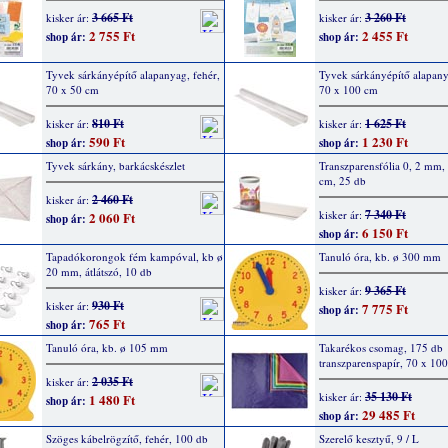
3 665 Ft
3 260 Ft
kisker ár:
kisker ár:
2 755 Ft
2 455 Ft
shop ár:
shop ár:
Tyvek sárkányépítő alapanyag, fehér,
Tyvek sárkányépítő alapany
70 x 50 cm
70 x 100 cm
810 Ft
1 625 Ft
kisker ár:
kisker ár:
590 Ft
1 230 Ft
shop ár:
shop ár:
Tyvek sárkány, barkácskészlet
Transzparensfólia 0, 2 mm,
cm, 25 db
2 460 Ft
kisker ár:
7 340 Ft
kisker ár:
2 060 Ft
shop ár:
6 150 Ft
shop ár:
Tapadókorongok fém kampóval, kb ø
Tanuló óra, kb. ø 300 mm
20 mm, átlátszó, 10 db
9 365 Ft
kisker ár:
930 Ft
kisker ár:
7 775 Ft
shop ár:
765 Ft
shop ár:
Tanuló óra, kb. ø 105 mm
Takarékos csomag, 175 db
transzparenspapír, 70 x 10
2 035 Ft
kisker ár:
35 130 Ft
kisker ár:
1 480 Ft
shop ár:
29 485 Ft
shop ár:
Szöges kábelrögzítő, fehér, 100 db
Szerelő kesztyű, 9 / L