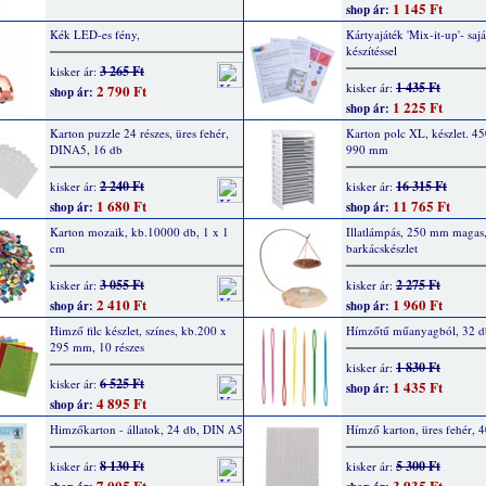
1 145 Ft
shop ár:
Kék LED-es fény,
Kártyajáték 'Mix-it-up'- sajá
készítéssel
3 265 Ft
kisker ár:
1 435 Ft
kisker ár:
2 790 Ft
shop ár:
1 225 Ft
shop ár:
Karton puzzle 24 részes, üres fehér,
Karton polc XL, készlet. 4
DINA5, 16 db
990 mm
2 240 Ft
16 315 Ft
kisker ár:
kisker ár:
1 680 Ft
11 765 Ft
shop ár:
shop ár:
Karton mozaik, kb.10000 db, 1 x 1
Illatlámpás, 250 mm magas
cm
barkácskészlet
3 055 Ft
2 275 Ft
kisker ár:
kisker ár:
2 410 Ft
1 960 Ft
shop ár:
shop ár:
Himző filc készlet, színes, kb.200 x
Hímzőtű műanyagból, 32 db
295 mm, 10 részes
1 830 Ft
kisker ár:
6 525 Ft
kisker ár:
1 435 Ft
shop ár:
4 895 Ft
shop ár:
Himzőkarton - állatok, 24 db, DIN A5
Hímző karton, üres fehér, 4
8 130 Ft
5 300 Ft
kisker ár:
kisker ár:
7 005 Ft
3 935 Ft