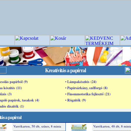
Kreatívitás a papírral
csolás papírból (9)
• Lámpakészítés (24)
na készítés (11)
• Papírsárkány, szélforgó (8)
fűzés (3)
• Finommotorika fejlesztő (21)
goló papírok, tasakok (4)
• Rögzítők (9)
mlós díszítők (1)
tás a papírral
Varrókarton, 50 db, színes, 8 minta
Varrókarton, 48 db, 8 mint