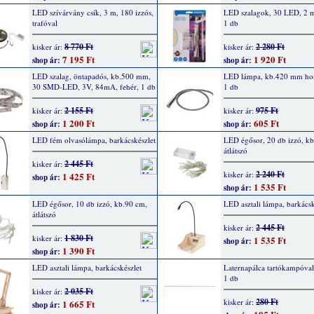
LED szívárvány csík, 3 m, 180 izzós,
LED szalagok, 30 LED, 2 m
trafóval
1 db
8 770 Ft
2 280 Ft
kisker ár:
kisker ár:
7 195 Ft
1 920 Ft
shop ár:
shop ár:
LED szalag, öntapadós, kb.500 mm,
LED lámpa, kb.420 mm hos
30 SMD-LED, 3V, 84mA, fehér, 1 db
1 db
2 155 Ft
975 Ft
kisker ár:
kisker ár:
1 200 Ft
605 Ft
shop ár:
shop ár:
LED fém olvasólámpa, barkácskészlet
LED égősor, 20 db izzó, k
átlátszó
2 445 Ft
kisker ár:
2 240 Ft
kisker ár:
1 425 Ft
shop ár:
1 535 Ft
shop ár:
LED égősor, 10 db izzó, kb.90 cm,
LED asztali lámpa, barkácsk
átlátszó
2 445 Ft
kisker ár:
1 830 Ft
kisker ár:
1 535 Ft
shop ár:
1 390 Ft
shop ár:
LED asztali lámpa, barkácskészlet
Laternapálca tartókampóva
1 db
2 035 Ft
kisker ár:
280 Ft
kisker ár:
1 665 Ft
shop ár: