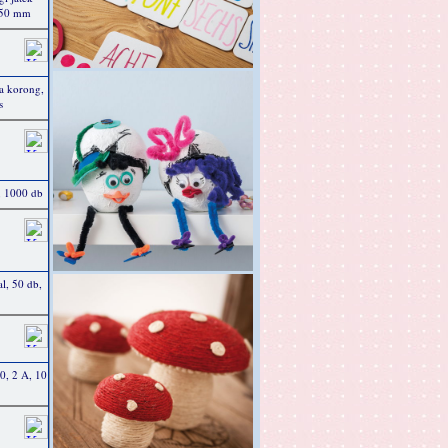
 250 mm
a korong,
s
, 1000 db
l, 50 db,
 0, 2 A, 10