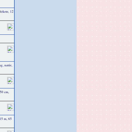
fekete, 12
g, natúr,
 50 cm,
 15 m, 65