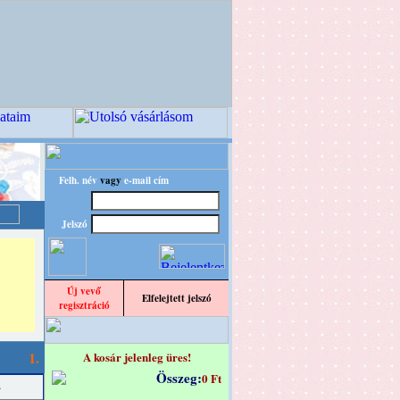
Felh. név
vagy
e-mail cím
Jelszó
Új vevő
Elfelejtett jelszó
regisztráció
1.
A kosár jelenleg üres!
Összeg:
0 Ft
a