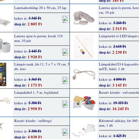
185 Ft
shop ár:
Laternaborítólap 20 x 50 cm, 25 lap
Laterna ajzat és perem, ker
cm, 10 pár
3 345 Ft
kisker ár:
3 260 Ft
kisker ár:
2 805 Ft
shop ár:
2 515 Ft
shop ár:
Laterna ajzat és perem, kerek 110
Lámpásrúd és LED lámpáva
mm, 10 pár
2 610 Ft
kisker ár:
2 445 Ft
kisker ár:
2 230 Ft
shop ár:
1 920 Ft
shop ár:
Lámpás tasak, kb.11, 5 x 7 x 19 cm, 5
Lámpakábel E14 kapcsolóva
db, üres
m/CE, fehér, 1 db
1 365 Ft
4 890 Ft
kisker ár:
kisker ár:
1 175 Ft
3 145 Ft
shop ár:
shop ár:
Lámpakábel 1, 5 m, foglalattal
Krratív készlet - esővarázsl
5 300 Ft
19 355 Ft
kisker ár:
kisker ár:
2 950 Ft
16 245 Ft
shop ár:
shop ár:
Kreatív készlet - szélforgó
Kifesthető sárkány, kb.360
mm, 1 db
5 300 Ft
kisker ár:
1 425 Ft
kisker ár:
4 030 Ft
shop ár: