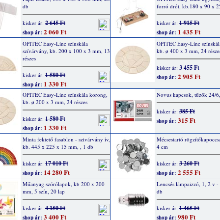
db
forró drót, kb.180 x 90 x
2 645 Ft
1 915 Ft
kisker ár:
kisker ár:
2 060 Ft
1 435 Ft
shop ár:
shop ár:
OPITEC Easy-Line színskála
OPITEC Easy-Line színskál
szívárvány, kb. 200 x 100 x 3 mm, 13
kb. ø 400 x 3 mm, 24 része
részes
3 455 Ft
kisker ár:
1 580 Ft
kisker ár:
2 905 Ft
shop ár:
1 330 Ft
shop ár:
OPITEC Easy-Line színskála korong,
Novus kapcsok, tűzők 24/6
kb. ø 200 x 3 mm, 24 részes
385 Ft
kisker ár:
1 580 Ft
kisker ár:
315 Ft
shop ár:
1 330 Ft
shop ár:
Minta fektető fasablon - szivárvány ív,
Mécsestartó rögzítőkapoccsa
kb. 445 x 225 x 15 mm, , 1 db
4 cm
17 010 Ft
3 260 Ft
kisker ár:
kisker ár:
14 280 Ft
2 555 Ft
shop ár:
shop ár:
Műanyag szórólapok, kb 200 x 200
Lencsés lámpaizzó, 1, 2 v -
mm, 5 szín, 20 lap
db
4 150 Ft
1 465 Ft
kisker ár:
kisker ár:
3 400 Ft
980 Ft
shop ár:
shop ár: