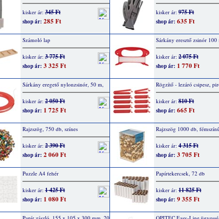
345 Ft
975 Ft
kisker ár:
kisker ár:
285 Ft
635 Ft
shop ár:
shop ár:
Számoló lap
Sárkány eresztő zsinór 100
3 775 Ft
2 075 Ft
kisker ár:
kisker ár:
3 325 Ft
1 770 Ft
shop ár:
shop ár:
Sárkány eregető nylonzsinór, 50 m,
Rögzítő - lezáró csipesz, pi
2 050 Ft
810 Ft
kisker ár:
kisker ár:
1 725 Ft
665 Ft
shop ár:
shop ár:
Rajzszög, 750 db, színes
Rajzszög 1000 db, fémszín
2 390 Ft
4 315 Ft
kisker ár:
kisker ár:
2 060 Ft
3 705 Ft
shop ár:
shop ár:
Puzzle A4 fehér
Papírtekercsek, 72 db
1 425 Ft
11 825 Ft
kisker ár:
kisker ár:
1 080 Ft
9 355 Ft
shop ár:
shop ár:
Papír zászló, 155 x 105 x 300 mm, 20
OPITEC Easy-Line ügyesség