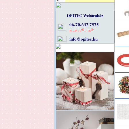
OPITEC Webáruház
06-70-632 7575
00
00
H - P: 10
- 14
info@opitec.hu