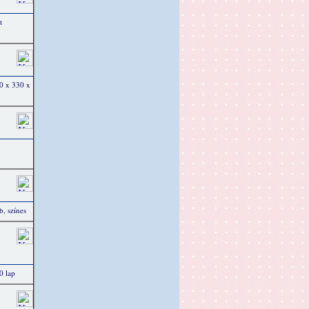
t
50 x 330 x
,
, színes
0 lap