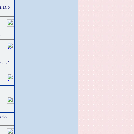
ek 15, 3
l
l, 1, 5
ó
 x 400