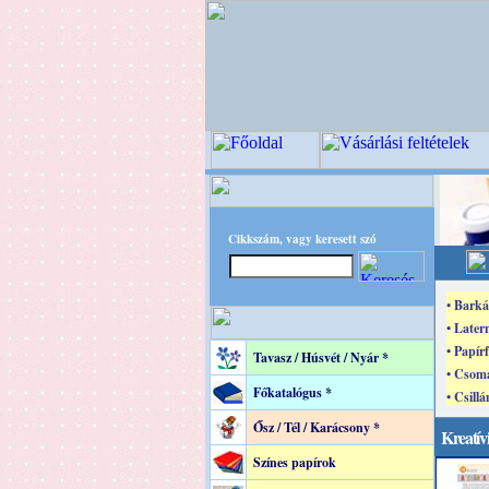
Cikkszám, vagy keresett szó
• Barká
• Later
• Papír
Tavasz / Húsvét / Nyár *
• Csoma
Főkatalógus *
• Csillá
Ősz / Tél / Karácsony *
Kreatívi
Színes papírok