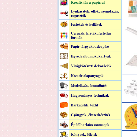
Kreatívitás a papírral
Lyukasztók, ollók, nyomdázás,
ragasztók
Festékek és kellékek
Ceruzák, kréták, festetlen
formák
Papír tárgyak, dekupázs
Egyedi albumok, kártyák
Virágkötészeti dekorációk
Kreatív alapanyagok
Modellezés, formaöntés
Hagyományos technikák
Barkácsfilc, textil
Gyöngyök, ékszerkészítés
Építő barkács csomagok
Könyvek, ötletek