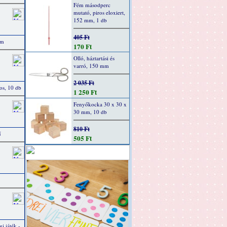
Fém másodperc
mutató, piros eloxiert,
152 mm, 1 db
405 Ft
 m
170 Ft
Olló, háztartási és
varró, 150 mm
2 035 Ft
ros, 10 db
1 250 Ft
Fenyőkocka 30 x 30 x
30 mm, 10 db
810 Ft
ű
505 Ft
i játék -