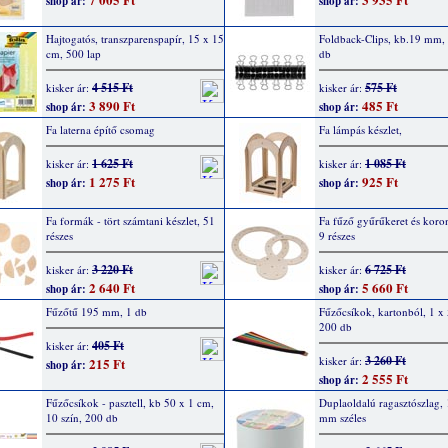
shop ár:
shop ár:
Hajtogatós, transzparenspapír, 15 x 15
Foldback-Clips, kb.19 mm, 
cm, 500 lap
db
4 515 Ft
575 Ft
kisker ár:
kisker ár:
3 890 Ft
485 Ft
shop ár:
shop ár:
Fa laterna építő csomag
Fa lámpás készlet,
1 625 Ft
1 085 Ft
kisker ár:
kisker ár:
1 275 Ft
925 Ft
shop ár:
shop ár:
Fa formák - tört számtani készlet, 51
Fa fűző gyűrűkeret és koron
részes
9 részes
3 220 Ft
6 725 Ft
kisker ár:
kisker ár:
2 640 Ft
5 660 Ft
shop ár:
shop ár:
Fűzőtű 195 mm, 1 db
Fűzőcsíkok, kartonból, 1 x
200 db
405 Ft
kisker ár:
3 260 Ft
kisker ár:
215 Ft
shop ár:
2 555 Ft
shop ár:
Fűzőcsíkok - pasztell, kb 50 x 1 cm,
Duplaoldalú ragasztószlag,
10 szín, 200 db
mm széles