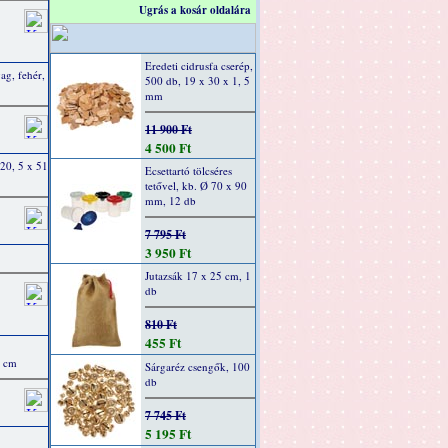
Ugrás a kosár oldalára
Eredeti cidrusfa cserép,
ag, fehér,
500 db, 19 x 30 x 1, 5
mm
11 900 Ft
4 500 Ft
 20, 5 x 51
Ecsettartó tölcséres
tetővel, kb. Ø 70 x 90
mm, 12 db
7 795 Ft
3 950 Ft
Jutazsák 17 x 25 cm, 1
db
810 Ft
455 Ft
0 cm
Sárgaréz csengők, 100
db
7 745 Ft
5 195 Ft