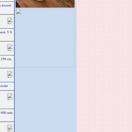
 hosszú,
szú, 5 V,
b.190 cm,
észlet
l 600 mm,