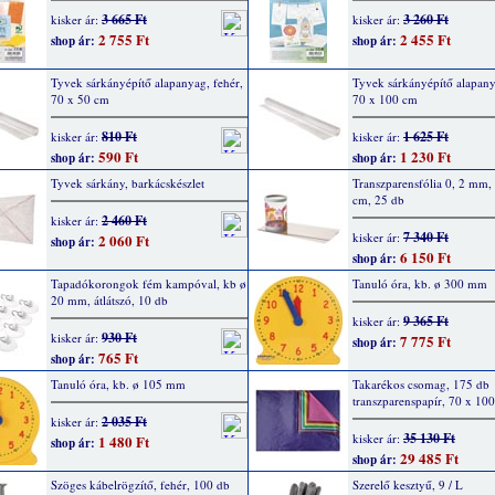
3 665 Ft
3 260 Ft
kisker ár:
kisker ár:
2 755 Ft
2 455 Ft
shop ár:
shop ár:
Tyvek sárkányépítő alapanyag, fehér,
Tyvek sárkányépítő alapany
70 x 50 cm
70 x 100 cm
810 Ft
1 625 Ft
kisker ár:
kisker ár:
590 Ft
1 230 Ft
shop ár:
shop ár:
Tyvek sárkány, barkácskészlet
Transzparensfólia 0, 2 mm,
cm, 25 db
2 460 Ft
kisker ár:
7 340 Ft
kisker ár:
2 060 Ft
shop ár:
6 150 Ft
shop ár:
Tapadókorongok fém kampóval, kb ø
Tanuló óra, kb. ø 300 mm
20 mm, átlátszó, 10 db
9 365 Ft
kisker ár:
930 Ft
kisker ár:
7 775 Ft
shop ár:
765 Ft
shop ár:
Tanuló óra, kb. ø 105 mm
Takarékos csomag, 175 db
transzparenspapír, 70 x 10
2 035 Ft
kisker ár:
35 130 Ft
kisker ár:
1 480 Ft
shop ár:
29 485 Ft
shop ár:
Szöges kábelrögzítő, fehér, 100 db
Szerelő kesztyű, 9 / L