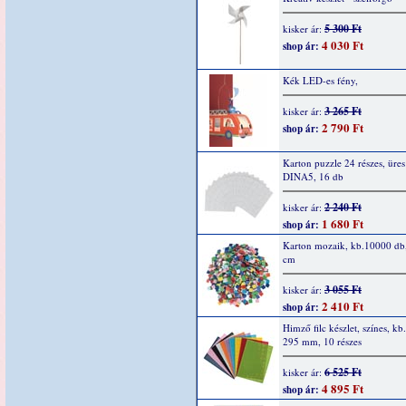
5 300 Ft
kisker ár:
4 030 Ft
shop ár:
Kék LED-es fény,
3 265 Ft
kisker ár:
2 790 Ft
shop ár:
Karton puzzle 24 részes, üres
DINA5, 16 db
2 240 Ft
kisker ár:
1 680 Ft
shop ár:
Karton mozaik, kb.10000 db,
cm
3 055 Ft
kisker ár:
2 410 Ft
shop ár:
Himző filc készlet, színes, kb
295 mm, 10 részes
6 525 Ft
kisker ár:
4 895 Ft
shop ár: