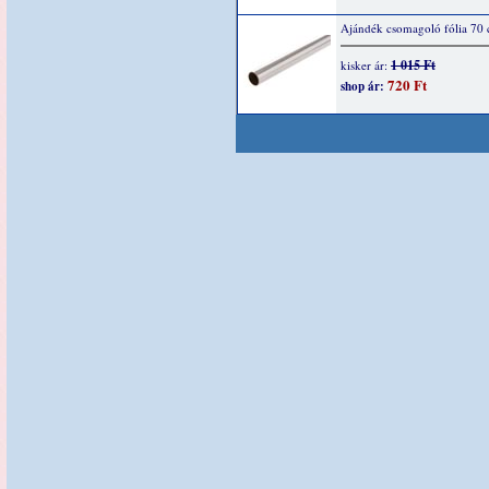
Ajándék csomagoló fólia 70
1 015 Ft
kisker ár:
720 Ft
shop ár: