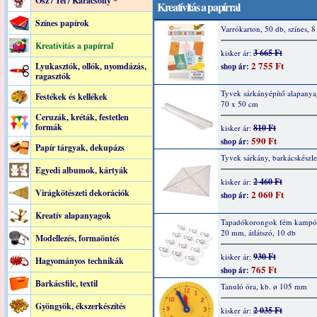
Ősz / Tél / Karácsony *
Kreatívitás a papírral
Színes papírok
Varrókarton, 50 db, színes, 8
Kreatívitás a papírral
3 665 Ft
kisker ár:
2 755 Ft
Lyukasztók, ollók, nyomdázás,
shop ár:
ragasztók
Tyvek sárkányépítő alapanyag
Festékek és kellékek
70 x 50 cm
Ceruzák, kréták, festetlen
formák
810 Ft
kisker ár:
590 Ft
shop ár:
Papír tárgyak, dekupázs
Tyvek sárkány, barkácskészle
Egyedi albumok, kártyák
2 460 Ft
kisker ár:
Virágkötészeti dekorációk
2 060 Ft
shop ár:
Kreatív alapanyagok
Tapadókorongok fém kampóv
20 mm, átlátszó, 10 db
Modellezés, formaöntés
930 Ft
kisker ár:
Hagyományos technikák
765 Ft
shop ár:
Barkácsfilc, textil
Tanuló óra, kb. ø 105 mm
Gyöngyök, ékszerkészítés
2 035 Ft
kisker ár: