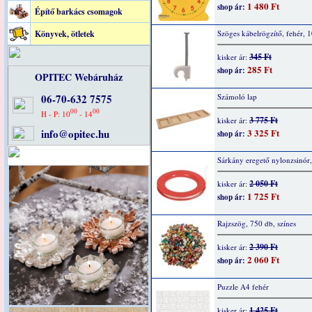
1 480 Ft
shop ár:
Építő barkács csomagok
Könyvek, ötletek
Szöges kábelrögzítő, fehér, 
345 Ft
kisker ár:
285 Ft
shop ár:
OPITEC Webáruház
06-70-632 7575
Számoló lap
00
00
H - P: 10
- 14
3 775 Ft
kisker ár:
info@opitec.hu
3 325 Ft
shop ár:
Sárkány eregető nylonzsinór
2 050 Ft
kisker ár:
1 725 Ft
shop ár:
Rajzszög, 750 db, színes
2 390 Ft
kisker ár:
2 060 Ft
shop ár:
Puzzle A4 fehér
1 425 Ft
kisker ár: