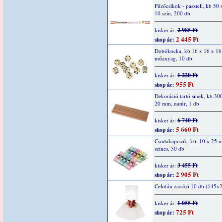
Fűzőcsíkok - pasztell, kb 50 
10 szín, 200 db
2 985 Ft
kisker ár:
2 445 Ft
shop ár:
Dobókocka, kb.16 x 16 x 1
műanyag, 10 db
1 220 Ft
kisker ár:
955 Ft
shop ár:
Dekoráció tartó sínek, kb.30
20 mm, natúr, 1 db
6 740 Ft
kisker ár:
5 660 Ft
shop ár:
Csodakapcsok, kb. 10 x 25 
színes, 50 db
3 455 Ft
kisker ár:
2 905 Ft
shop ár:
Celofán zacskó 10 db (145
1 055 Ft
kisker ár:
725 Ft
shop ár: