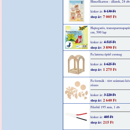
Himzőkarton - állatok, 24 d
8 130 Ft
kisker ár:
7 005 Ft
shop ár:
Hajtogatós, transzparenspapír
cm, 500 lap
4 515 Ft
kisker ár:
3 890 Ft
shop ár:
Fa laterna építő csomag
1 625 Ft
kisker ár:
1 275 Ft
shop ár:
Fa formák - tört számtani kés
részes
3 220 Ft
kisker ár:
2 640 Ft
shop ár:
Fűzőtű 195 mm, 1 db
405 Ft
kisker ár:
215 Ft
shop ár: