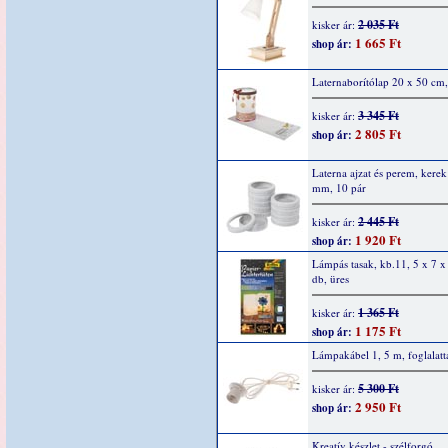
2 035 Ft
kisker ár:
1 665 Ft
shop ár:
Laternaborítólap 20 x 50 cm,
3 345 Ft
kisker ár:
2 805 Ft
shop ár:
Laterna ajzat és perem, kere
mm, 10 pár
2 445 Ft
kisker ár:
1 920 Ft
shop ár:
Lámpás tasak, kb.11, 5 x 7 x
db, üres
1 365 Ft
kisker ár:
1 175 Ft
shop ár:
Lámpakábel 1, 5 m, foglalatt
5 300 Ft
kisker ár:
2 950 Ft
shop ár:
Kreatív készlet - szélforgó