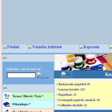
Cikkszám, vagy keresett szó
Krea
• Barkácsolás papírból (9)
• Laterna készítés (11)
• Papírfűzés (3)
Tavasz / Húsvét / Nyár *
• Csomagoló papírok, tasakok (4)
Főkatalógus *
• Csillámlós díszítők (1)