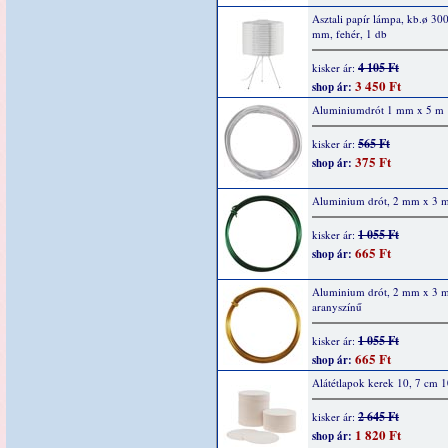
Asztali papír lámpa, kb.ø 30
mm, fehér, 1 db
4 105 Ft
kisker ár:
3 450 Ft
shop ár:
Aluminiumdrót 1 mm x 5 m
565 Ft
kisker ár:
375 Ft
shop ár:
Aluminium drót, 2 mm x 3 m
1 055 Ft
kisker ár:
665 Ft
shop ár:
Aluminium drót, 2 mm x 3 m
aranyszínű
1 055 Ft
kisker ár:
665 Ft
shop ár:
Alátétlapok kerek 10, 7 cm 
2 645 Ft
kisker ár:
1 820 Ft
shop ár: