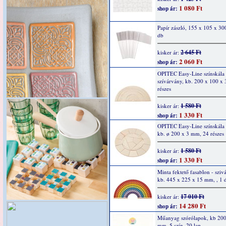
1 080 Ft
shop ár:
Papír zászló, 155 x 105 x 3
db
2 645 Ft
kisker ár:
2 060 Ft
shop ár:
OPITEC Easy-Line színskála
szívárvány, kb. 200 x 100 x
részes
1 580 Ft
kisker ár:
1 330 Ft
shop ár:
OPITEC Easy-Line színskála
kb. ø 200 x 3 mm, 24 részes
1 580 Ft
kisker ár:
1 330 Ft
shop ár:
Minta fektető fasablon - sziv
kb. 445 x 225 x 15 mm, , 1 
17 010 Ft
kisker ár:
14 280 Ft
shop ár:
Műanyag szórólapok, kb 200
mm, 5 szín, 20 lap