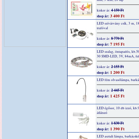
4 150 Ft
kisker ár:
3 400 Ft
shop ár:
LED szívárvány csík, 3 m, 18
trafóval
8 770 Ft
kisker ár:
7 195 Ft
shop ár:
LED szalag, öntapadós, kb.
30 SMD-LED, 3V, 84mA, feh
2 155 Ft
kisker ár:
1 200 Ft
shop ár:
LED fém olvasólámpa, barkác
2 445 Ft
kisker ár:
1 425 Ft
shop ár:
LED égősor, 10 db izzó, kb.
átlátszó
1 830 Ft
kisker ár:
1 390 Ft
shop ár:
LED asztali lámpa, barkácské