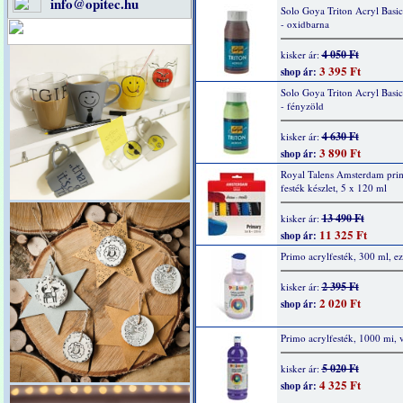
info@opitec.hu
Solo Goya Triton Acryl Basi
- oxidbarna
4 050 Ft
kisker ár:
3 395 Ft
shop ár:
Solo Goya Triton Acryl Basi
- fényzöld
4 630 Ft
kisker ár:
3 890 Ft
shop ár:
Royal Talens Amsterdam prim
festék készlet, 5 x 120 ml
13 490 Ft
kisker ár:
11 325 Ft
shop ár:
Primo acrylfesték, 300 ml, ez
2 395 Ft
kisker ár:
2 020 Ft
shop ár:
Primo acrylfesték, 1000 mi, v
5 020 Ft
kisker ár:
4 325 Ft
shop ár: