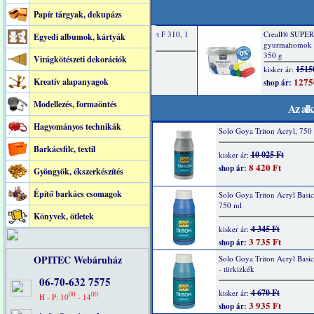
Papír tárgyak, dekupázs
Egyedi albumok, kártyák
Virágkötészeti dekorációk
Kreatív alapanyagok
Modellezés, formaöntés
Az alk
Hagyományos technikák
Solo Goya Triton Acryl, 750 
Barkácsfilc, textil
10 025 Ft
kisker ár:
8 420 Ft
shop ár:
Gyöngyök, ékszerkészítés
Építő barkács csomagok
Solo Goya Triton Acryl Basic
750 ml
Könyvek, ötletek
4 345 Ft
kisker ár:
3 735 Ft
shop ár:
OPITEC Webáruház
Solo Goya Triton Acryl Basi
- türkizkék
06-70-632 7575
4 670 Ft
kisker ár:
00
00
H - P: 10
- 14
3 935 Ft
shop ár: