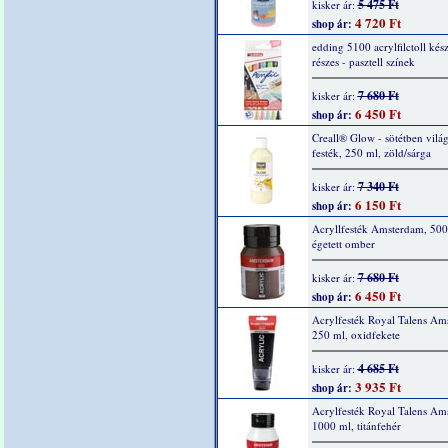
5 475 Ft
kisker ár:
4 720 Ft
shop ár:
edding 5100 acrylfilctoll kész
részes - pasztell színek
7 680 Ft
kisker ár:
6 450 Ft
shop ár:
Creall® Glow - sötétben világ
festék, 250 ml, zöld/sárga
7 340 Ft
kisker ár:
6 150 Ft
shop ár:
Acryllfesték Amsterdam, 500
égetett omber
7 680 Ft
kisker ár:
6 450 Ft
shop ár:
Acrylfesték Royal Talens Am
250 ml, oxidfekete
4 685 Ft
kisker ár:
3 935 Ft
shop ár:
Acrylfesték Royal Talens Am
1000 ml, titánfehér