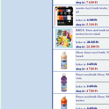
7 630 Ft
shop ár:
marabu Acryl festék készlet,
ml
6 330 Ft
kisker ár:
5 310 Ft
shop ár:
KREUL Triton akril festék kés
modern kevert színek
28 325 Ft
kisker ár:
24 200 Ft
shop ár:
Glossy fényes acryl festék, 5
barack
5 475 Ft
kisker ár:
4 720 Ft
shop ár:
Fényes acrylfesték Glossy 50
viola
5 475 Ft
kisker ár:
4 720 Ft
shop ár:
Fényes acrylfesték Glossy 50
narancs
5 475 Ft
kisker ár: