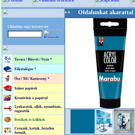
estere! +++++++ Oldalunkat akarattal tartjuk
Cikkszám, vagy keresett szó
Tavasz / Húsvét / Nyár *
Főkatalógus *
Ősz / Tél / Karácsony *
Színes papírok
Kreatívitás a papírral
Lyukasztók, ollók, nyomdázás,
ragasztók
Festékek és kellékek
Ceruzák, kréták, festetlen
formák