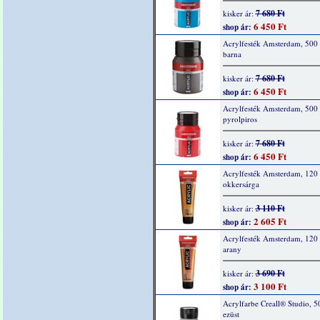
7 680 Ft
kisker ár:
6 450 Ft
shop ár:
Acrylfesték Amsterdam, 500 
barna
7 680 Ft
kisker ár:
6 450 Ft
shop ár:
Acrylfesték Amsterdam, 500
pyrolpiros
7 680 Ft
kisker ár:
6 450 Ft
shop ár:
Acrylfesték Amsterdam, 120 
okkersárga
3 110 Ft
kisker ár:
2 605 Ft
shop ár:
Acrylfesték Amsterdam, 120 
arany
3 690 Ft
kisker ár:
3 100 Ft
shop ár:
Acrylfarbe Creall® Studio, 5
ezüst