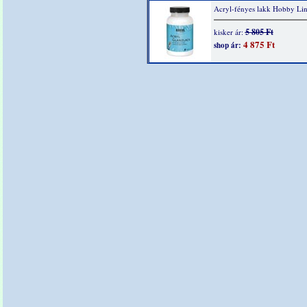
Acryl-fényes lakk Hobby Li
5 805 Ft
kisker ár:
4 875 Ft
shop ár: