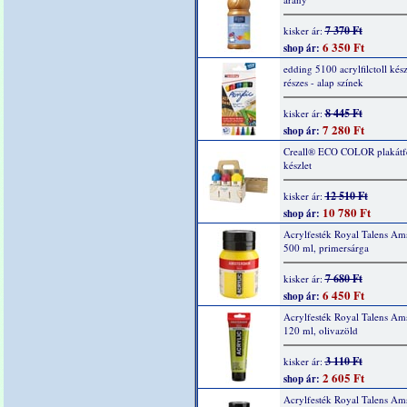
7 370 Ft
kisker ár:
6 350 Ft
shop ár:
edding 5100 acrylfilctoll kész
részes - alap színek
8 445 Ft
kisker ár:
7 280 Ft
shop ár:
Creall® ECO COLOR plakátf
készlet
12 510 Ft
kisker ár:
10 780 Ft
shop ár:
Acrylfesték Royal Talens Am
500 ml, primersárga
7 680 Ft
kisker ár:
6 450 Ft
shop ár:
Acrylfesték Royal Talens Am
120 ml, olivazöld
3 110 Ft
kisker ár:
2 605 Ft
shop ár:
Acrylfesték Royal Talens Am