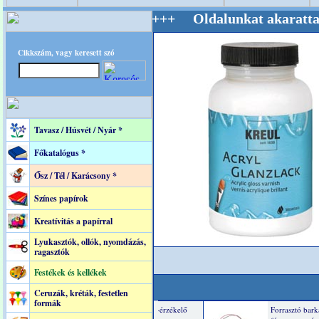
Mestere! +++++++ Oldalunkat akarattal tartju
Cikkszám, vagy keresett szó
Tavasz / Húsvét / Nyár *
Főkatalógus *
Ősz / Tél / Karácsony *
Színes papírok
Kreatívitás a papírral
Lyukasztók, ollók, nyomdázás,
ragasztók
Festékek és kellékek
Ceruzák, kréták, festetlen
formák