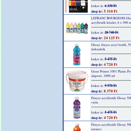
6 330 Ft
kisker ár:
5 310 Ft
shop ár:
LEFRANC BOURGEOIS Glo
acrylfesték készlet, 6 x 500 m
28 740 Ft
kisker ár:
24 125 Ft
shop ár:
Glossy fényes acryl festék, 5
türkiszkék
5 475 Ft
kisker ár:
4 720 Ft
shop ár:
Gesso Primer 1001 Plastic Po
alapozó, 1000 ml
9 970 Ft
kisker ár:
8 370 Ft
shop ár:
Fényes acrylfesték Glossy 50
viola
5 475 Ft
kisker ár:
4 720 Ft
shop ár:
Fényes acrylfesték Glossy 50
narancs