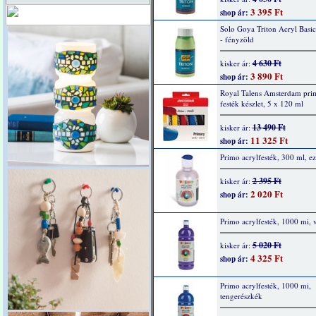
3 395 Ft
shop ár:
Solo Goya Triton Acryl Basi
- fényzöld
4 630 Ft
kisker ár:
3 890 Ft
shop ár:
Royal Talens Amsterdam prim
festék készlet, 5 x 120 ml
13 490 Ft
kisker ár:
11 325 Ft
shop ár:
Primo acrylfesték, 300 ml, ez
2 395 Ft
kisker ár:
2 020 Ft
shop ár:
Primo acrylfesték, 1000 mi, v
5 020 Ft
kisker ár:
4 325 Ft
shop ár:
Primo acrylfesték, 1000 mi,
tengerészkék