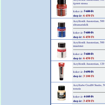
égetett sienna
7 680 Ft
kisker ár:
6 450 Ft
shop ár:
Acrylfesték Amsterdam, 500
ultramarinkék
7 680 Ft
kisker ár:
6 450 Ft
shop ár:
Acrylfesték Amsterdam, 500
titánfehér
7 680 Ft
kisker ár:
6 450 Ft
shop ár:
Acrylfesték Amsterdam, 120 
3 690 Ft
kisker ár:
3 100 Ft
shop ár:
Acrylfarbe Creall® Studio, 5
testszín
4 105 Ft
kisker ár:
3 450 Ft
shop ár: