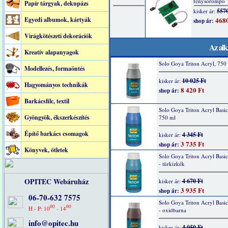
Papír tárgyak, dekupázs
Egyedi albumok, kártyák
Virágkötészeti dekorációk
Az alk
Kreatív alapanyagok
Solo Goya Triton Acryl, 750 
Modellezés, formaöntés
10 025 Ft
kisker ár:
Hagyományos technikák
8 420 Ft
shop ár:
Barkácsfilc, textil
Solo Goya Triton Acryl Basic
Gyöngyök, ékszerkészítés
750 ml
Építő barkács csomagok
4 345 Ft
kisker ár:
3 735 Ft
shop ár:
Könyvek, ötletek
Solo Goya Triton Acryl Basi
- türkizkék
OPITEC Webáruház
4 670 Ft
kisker ár:
3 935 Ft
shop ár:
06-70-632 7575
Solo Goya Triton Acryl Basi
00
00
H - P: 10
- 14
- oxidbarna
info@opitec.hu
4 050 Ft
kisker ár: