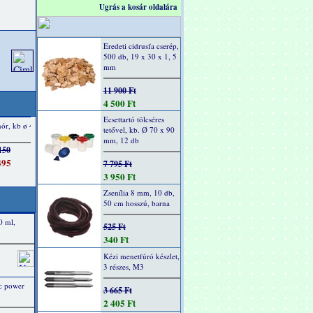
Ugrás a kosár oldalára
Eredeti cidrusfa cserép,
500 db, 19 x 30 x 1, 5
mm
11 900 Ft
4 500 Ft
Ecsettartó tölcséres
tetővel, kb. Ø 70 x 90
mm, 12 db
7 795 Ft
3 950 Ft
Zsenília 8 mm, 10 db,
50 cm hosszú, barna
0 ml,
525 Ft
340 Ft
Kézi menetfúró készlet,
3 részes, M3
ic power
3 665 Ft
2 405 Ft