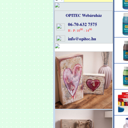
OPITEC Webáruház
06-70-632 7575
00
00
H - P: 10
- 14
info@opitec.hu