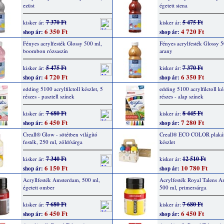
ezüst
égetett siena
7 370 Ft
5 475 Ft
kisker ár:
kisker ár:
6 350 Ft
4 720 Ft
shop ár:
shop ár:
Fényes acrylfesték Glossy 500 ml,
Fényes acrylfesték Glossy 5
boombon rózsaszín
arany
5 475 Ft
7 370 Ft
kisker ár:
kisker ár:
4 720 Ft
6 350 Ft
shop ár:
shop ár:
edding 5100 acrylfilctoll készlet, 5
edding 5100 acrylfilctoll kés
részes - pasztell színek
részes - alap színek
7 680 Ft
8 445 Ft
kisker ár:
kisker ár:
6 450 Ft
7 280 Ft
shop ár:
shop ár:
Creall® Glow - sötétben világító
Creall® ECO COLOR plakát
festék, 250 ml, zöld/sárga
készlet
7 340 Ft
12 510 Ft
kisker ár:
kisker ár:
6 150 Ft
10 780 Ft
shop ár:
shop ár:
Acryllfesték Amsterdam, 500 ml,
Acrylfesték Royal Talens A
égetett omber
500 ml, primersárga
7 680 Ft
7 680 Ft
kisker ár:
kisker ár:
6 450 Ft
6 450 Ft
shop ár:
shop ár: