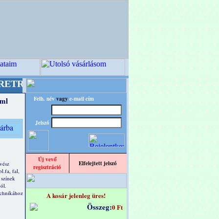
esignba!
+++++++ OPITEC - A Kreatív Világ Me
Felh. név
vagy
e-mail cím
 ml
Jelszó
Új vevő
Elfelejtett jelszó
vész
regisztráció
.fa, fal,
 színek
ól.
echnikához
A kosár jelenleg üres!
Összeg:
0 Ft