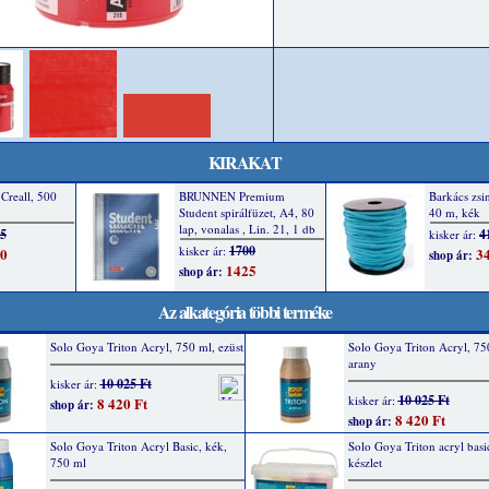
KIRAKAT
Az alkategória többi terméke
Solo Goya Triton Acryl, 750 ml, ezüst
Solo Goya Triton Acryl, 75
arany
10 025 Ft
kisker ár:
10 025 Ft
kisker ár:
8 420 Ft
shop ár:
8 420 Ft
shop ár:
Solo Goya Triton Acryl Basic, kék,
Solo Goya Triton acryl bas
750 ml
készlet