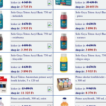
4 345 Ft
33 430 Ft
kisker ár:
kisker ár:
3 735 Ft
28 055 Ft
shop ár:
shop ár:
Solo Goya Triton Acryl Basic 750 ml
Solo Goya Triton Acryl Bas
- türkizkék
- piros
4 670 Ft
4 630 Ft
kisker ár:
kisker ár:
3 935 Ft
3 890 Ft
shop ár:
shop ár:
Solo Goya Triton Acryl Basic 750 ml
Solo Goya Triton Acryl Bas
- oxidbarna
- narancs
4 050 Ft
4 630 Ft
kisker ár:
kisker ár:
3 395 Ft
3 890 Ft
shop ár:
shop ár:
Solo Goya Triton Acryl Basic 750 ml
Solo Goya Triton Acry, 750
- fényzöld
világos sárga
4 630 Ft
4 670 Ft
kisker ár:
kisker ár:
3 890 Ft
3 935 Ft
shop ár:
shop ár:
Royal Talens Amsterdam primer acryl
Primo iskolai festékkészlet -
festék készlet, 5 x 120 ml
x 300 ml
13 490 Ft
9 945 Ft
kisker ár:
kisker ár:
11 325 Ft
8 370 Ft
shop ár:
shop ár:
Primo acrylfesték, 300 ml, ezüst
Primo acrylfesték, 300 ml, 