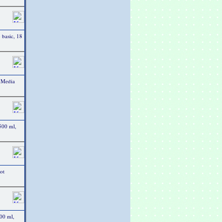
 basic, 18
 Media
 500 ml,
ot
00 ml,