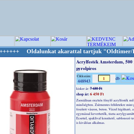
dalunkat akarattal tartjuk "Oldtimer/RETRO" d
Acrylfesték Amsterdam, 500
pyrolpiros
Cikkszám:
db
448943
7 680 Ft
kisker ár:
6 450 Ft
shop ár:
Zseniálisan enyhén fénylő acrylfesték mű
minőségben. Zsírmentes felületekre mint pl
feszített vászon, beton. Vízzel higítható, a
egymással keverhetők, tiszta acrylgyantáb
Ecsettel, spaklival kennhető, sablonozó t
is kiválóan alkalmas.