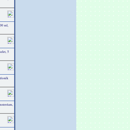
00 ml,
zlet, 5
festék
msterdam,