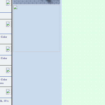
 Color
 Color
 Color
iros
ék, 10 x