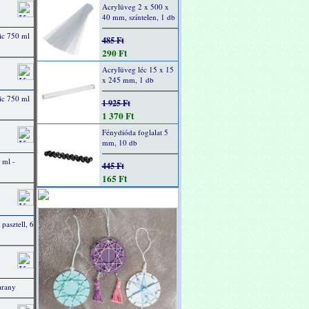
Acrylüveg 2 x 500 x
40 mm, színtelen, 1 db
ic 750 ml
485 Ft
290 Ft
Acrylüveg léc 15 x 15
x 245 mm, 1 db
ic 750 ml
1 925 Ft
1 370 Ft
Fénydióda foglalat 5
mm, 10 db
 ml -
445 Ft
165 Ft
 pasztell, 6
arany