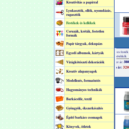
Kreatívitás a papírral
Lyukasztók, ollók, nyomdázás,
ragasztók
Festékek és kellékek
Ceruzák, kréták, festetlen
formák
Papír tárgyak, dekupázs
Egyedi albumok, kártyák
Virágkötészeti dekorációk
Kreatív alapanyagok
Modellezés, formaöntés
Hagyományos technikák
Barkácsfilc, textil
Gyöngyök, ékszerkészítés
Építő barkács csomagok
Könyvek, ötletek