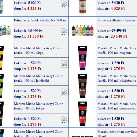
5 020 Ft
5 020 Ft
kisker ár:
kisker ár:
4 325 Ft
4 325 Ft
shop ár:
shop ár:
Primo acrylfesték készlet, 6 x 300 ml
Primo acrylfesték - készlet
13 460 Ft
27 495 Ft
kisker ár:
kisker ár:
11 550 Ft
23 140 Ft
shop ár:
shop ár:
Marabu Mixed Media Acryl Color
Marabu Mixed Media Acryl
festék, 100 ml, sárga
festék, 100 ml, magenta
1 520 Ft
1 520 Ft
kisker ár:
kisker ár:
1 275 Ft
1 275 Ft
shop ár:
shop ár:
Marabu Mixed Media Acryl Color
Marabu Mixed Media Acryl
festék, 100 ml, levélzöld
festék, 100 ml, középbarna
1 520 Ft
1 520 Ft
kisker ár:
kisker ár:
1 275 Ft
1 275 Ft
shop ár:
shop ár:
Marabu Mixed Media Acryl Color
Marabu Mixed Media Acryl
festék, 100 ml, fekete
festék, 100 ml, cseresznyep
1 520 Ft
1 520 Ft
kisker ár:
kisker ár:
1 275 Ft
1 275 Ft
shop ár:
shop ár:
Marabu Mixed Media Acryl Color
Marabu dekormatt acrylfest
festék, 100 ml, cián
50 ml