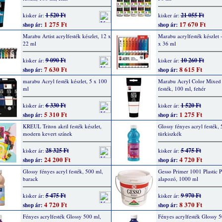
1 520 Ft
21 055 Ft
kisker ár:
kisker ár:
1 275 Ft
17 670 Ft
shop ár:
shop ár:
Marabu Artist acrylfesték készlet, 12 x
Marabu acrylfesték készlet -
22 ml
x 36 ml
9 090 Ft
10 260 Ft
kisker ár:
kisker ár:
7 630 Ft
8 615 Ft
shop ár:
shop ár:
marabu Acryl festék készlet, 5 x 100
Marabu Acryl Color Mixed
ml
festék, 100 ml, fehér
6 330 Ft
1 520 Ft
kisker ár:
kisker ár:
5 310 Ft
1 275 Ft
shop ár:
shop ár:
KREUL Triton akril festék készlet,
Glossy fényes acryl festék,
modern kevert színek
türkiszkék
28 325 Ft
5 475 Ft
kisker ár:
kisker ár:
24 200 Ft
4 720 Ft
shop ár:
shop ár:
Glossy fényes acryl festék, 500 ml,
Gesso Primer 1001 Plastic P
barack
alapozó, 1000 ml
5 475 Ft
9 970 Ft
kisker ár:
kisker ár:
4 720 Ft
8 370 Ft
shop ár:
shop ár:
Fényes acrylfesték Glossy 500 ml,
Fényes acrylfesték Glossy 5