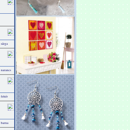
 sárga
 narancs
 fehér
 barna