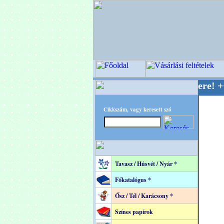
OPITEC - A Kreatív Világ Mestere! +++++++ Ol
Cikkszám, vagy keresett szó
Tavasz / Húsvét / Nyár *
Főkatalógus *
Ősz / Tél / Karácsony *
Színes papírok