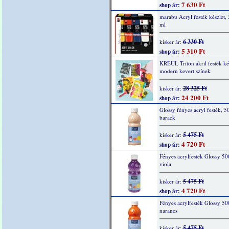
7 630 Ft
shop ár:
marabu Acryl festék készlet,
ml
6 330 Ft
kisker ár:
5 310 Ft
shop ár:
KREUL Triton akril festék kés
modern kevert színek
28 325 Ft
kisker ár:
24 200 Ft
shop ár:
Glossy fényes acryl festék, 5
barack
5 475 Ft
kisker ár:
4 720 Ft
shop ár:
Fényes acrylfesték Glossy 50
viola
5 475 Ft
kisker ár:
4 720 Ft
shop ár:
Fényes acrylfesték Glossy 50
narancs
5 475 Ft
kisker ár: