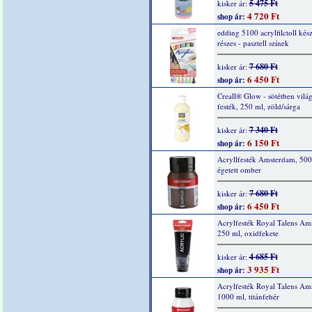
5 475 Ft
kisker ár:
4 720 Ft
shop ár:
edding 5100 acrylfilctoll kész
részes - pasztell színek
7 680 Ft
kisker ár:
6 450 Ft
shop ár:
Creall® Glow - sötétben világ
festék, 250 ml, zöld/sárga
7 340 Ft
kisker ár:
6 150 Ft
shop ár:
Acryllfesték Amsterdam, 500
égetett omber
7 680 Ft
kisker ár:
6 450 Ft
shop ár:
Acrylfesték Royal Talens Am
250 ml, oxidfekete
4 685 Ft
kisker ár:
3 935 Ft
shop ár:
Acrylfesték Royal Talens Am
1000 ml, titánfehér