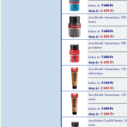
7 680 Ft
kisker ár:
6 450 Ft
shop ár:
Acrylfesték Amsterdam, 500 
barna
7 680 Ft
kisker ár:
6 450 Ft
shop ár:
Acrylfesték Amsterdam, 500
pyrolpiros
7 680 Ft
kisker ár:
6 450 Ft
shop ár:
Acrylfesték Amsterdam, 120 
okkersárga
3 110 Ft
kisker ár:
2 605 Ft
shop ár:
Acrylfesték Amsterdam, 120 
arany
3 690 Ft
kisker ár:
3 100 Ft
shop ár:
Acrylfarbe Creall® Studio, 5
ezüst