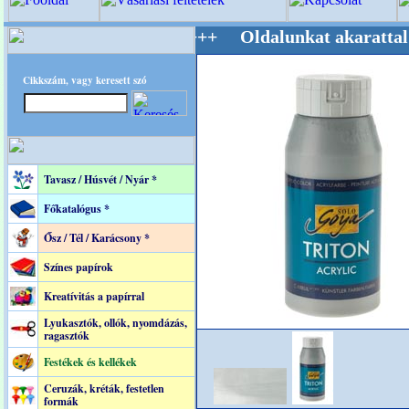
estere! +++++++ Oldalunkat akarattal tartjuk
Cikkszám, vagy keresett szó
Tavasz / Húsvét / Nyár *
Főkatalógus *
Ősz / Tél / Karácsony *
Színes papírok
Kreatívitás a papírral
Lyukasztók, ollók, nyomdázás,
ragasztók
Festékek és kellékek
Ceruzák, kréták, festetlen
formák