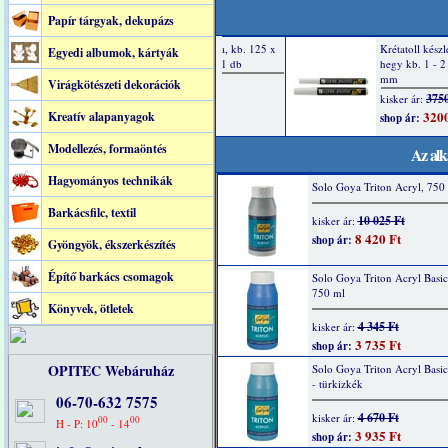
Papír tárgyak, dekupázs
Egyedi albumok, kártyák
Virágkötészeti dekorációk
Kreatív alapanyagok
Modellezés, formaöntés
Az alk
Hagyományos technikák
Solo Goya Triton Acryl, 750 
Barkácsfilc, textil
10 025 Ft
kisker ár:
8 420 Ft
shop ár:
Gyöngyök, ékszerkészítés
Építő barkács csomagok
Solo Goya Triton Acryl Basic
750 ml
Könyvek, ötletek
4 345 Ft
kisker ár:
3 735 Ft
shop ár:
OPITEC Webáruház
Solo Goya Triton Acryl Basi
- türkizkék
06-70-632 7575
4 670 Ft
kisker ár:
00
00
H - P: 10
- 14
3 935 Ft
shop ár: