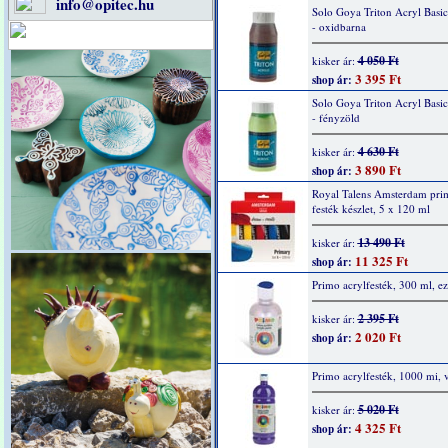
info@opitec.hu
Solo Goya Triton Acryl Basi
- oxidbarna
4 050 Ft
kisker ár:
3 395 Ft
shop ár:
Solo Goya Triton Acryl Basi
- fényzöld
4 630 Ft
kisker ár:
3 890 Ft
shop ár:
Royal Talens Amsterdam prim
festék készlet, 5 x 120 ml
13 490 Ft
kisker ár:
11 325 Ft
shop ár:
Primo acrylfesték, 300 ml, ez
2 395 Ft
kisker ár:
2 020 Ft
shop ár:
Primo acrylfesték, 1000 mi, v
5 020 Ft
kisker ár:
4 325 Ft
shop ár: