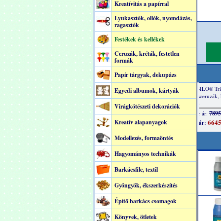
Kreatívitás a papírral
Lyukasztók, ollók, nyomdázás,
ragasztók
Festékek és kellékek
Ceruzák, kréták, festetlen
formák
Papír tárgyak, dekupázs
Egyedi albumok, kártyák
Virágkötészeti dekorációk
Kreatív alapanyagok
Modellezés, formaöntés
Hagyományos technikák
Barkácsfilc, textil
Gyöngyök, ékszerkészítés
Építő barkács csomagok
Könyvek, ötletek