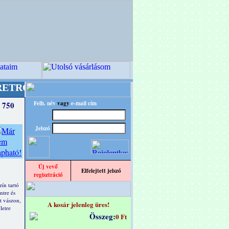
esignba!
+++++++ OPITEC - A Kreatív Világ Me
Felh. név
vagy
e-mail cím
c 750
Jelszó
Új vevő
Elfelejtett jelszó
regisztráció
zín tartó
ntre és
tt vászon,
A kosár jelenleg üres!
letre
Összeg:
0 Ft