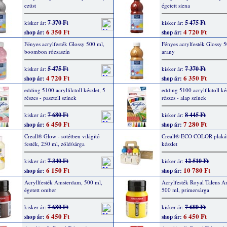
ezüst
égetett siena
7 370 Ft
5 475 Ft
kisker ár:
kisker ár:
6 350 Ft
4 720 Ft
shop ár:
shop ár:
Fényes acrylfesték Glossy 500 ml,
Fényes acrylfesték Glossy 
boombon rózsaszín
arany
5 475 Ft
7 370 Ft
kisker ár:
kisker ár:
4 720 Ft
6 350 Ft
shop ár:
shop ár:
edding 5100 acrylfilctoll készlet, 5
edding 5100 acrylfilctoll kés
részes - pasztell színek
részes - alap színek
7 680 Ft
8 445 Ft
kisker ár:
kisker ár:
6 450 Ft
7 280 Ft
shop ár:
shop ár:
Creall® Glow - sötétben világító
Creall® ECO COLOR plakát
festék, 250 ml, zöld/sárga
készlet
7 340 Ft
12 510 Ft
kisker ár:
kisker ár:
6 150 Ft
10 780 Ft
shop ár:
shop ár:
Acryllfesték Amsterdam, 500 ml,
Acrylfesték Royal Talens 
égetett omber
500 ml, primersárga
7 680 Ft
7 680 Ft
kisker ár:
kisker ár:
6 450 Ft
6 450 Ft
shop ár:
shop ár: