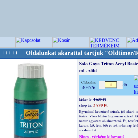
alunkat akarattal tartjuk "Oldtimer/RETRO" d
Solo Goya Triton Acryl Basi
ml - zöld
Cikkszám:
db
403576
4 630 Ft
kisker ár:
3 890 Ft
shop ár:
Egymással keverhető színek, jól takaró, s
festék. Vízes bázisú és gyorsan szárad. Ki
bentre egyaránt alkalmazható. Fa, feszíte
karton, kő, fém, bőr és sok műanyag felü
alkalmazhat
Nincs - végképp kifogyott!