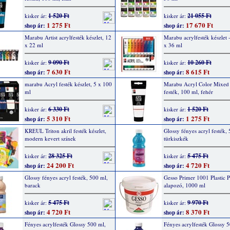
1 520 Ft
21 055 Ft
kisker ár:
kisker ár:
1 275 Ft
17 670 Ft
shop ár:
shop ár:
Marabu Artist acrylfesték készlet, 12
Marabu acrylfesték készlet -
x 22 ml
x 36 ml
9 090 Ft
10 260 Ft
kisker ár:
kisker ár:
7 630 Ft
8 615 Ft
shop ár:
shop ár:
marabu Acryl festék készlet, 5 x 100
Marabu Acryl Color Mixed
ml
festék, 100 ml, fehér
6 330 Ft
1 520 Ft
kisker ár:
kisker ár:
5 310 Ft
1 275 Ft
shop ár:
shop ár:
KREUL Triton akril festék készlet,
Glossy fényes acryl festék,
modern kevert színek
türkiszkék
28 325 Ft
5 475 Ft
kisker ár:
kisker ár:
24 200 Ft
4 720 Ft
shop ár:
shop ár:
Glossy fényes acryl festék, 500 ml,
Gesso Primer 1001 Plastic P
barack
alapozó, 1000 ml
5 475 Ft
9 970 Ft
kisker ár:
kisker ár:
4 720 Ft
8 370 Ft
shop ár:
shop ár:
Fényes acrylfesték Glossy 500 ml,
Fényes acrylfesték Glossy 