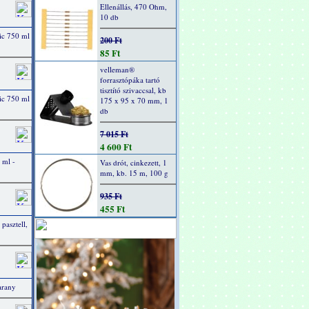
Ellenállás, 470 Ohm,
10 db
ic 750 ml
200 Ft
85 Ft
velleman®
forrasztópáka tartó
tisztító szivaccsal, kb
ic 750 ml
175 x 95 x 70 mm, 1
db
7 015 Ft
4 600 Ft
 ml -
Vas drót, cinkezett, 1
mm, kb. 15 m, 100 g
935 Ft
455 Ft
 pasztell,
arany