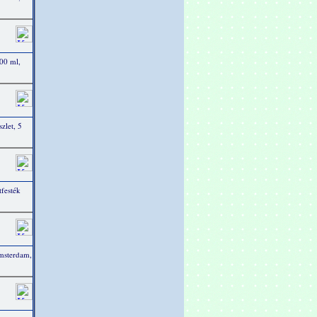
500 ml,
zlet, 5
festék
Amsterdam,