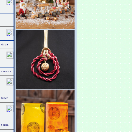
 sárga
 narancs
 fehér
, barna