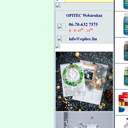
OPITEC Webáruház
06-70-632 7575
00
00
H - P: 10
- 14
info@opitec.hu