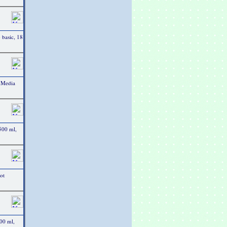
 basic, 18
 Media
 500 ml,
ot
500 ml,