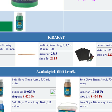
KIRAKAT
Az alkategória többi terméke
Solo Goya Triton Acryl, 750 ml,
Solo Goya Triton Acryl, 75
ezüst
arany
10 025 Ft
10 025 Ft
kisker ár:
kisker ár:
8 420 Ft
8 420 Ft
shop ár:
shop ár:
Solo Goya Triton Acryl Basic, kék,
Solo Goya Triton acryl bas
750 ml
készlet