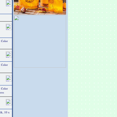
 Color
 Color
 Color
iros
ék, 10 x