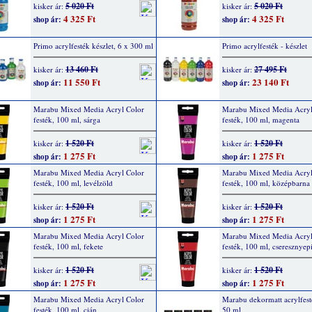
5 020 Ft
5 020 Ft
kisker ár:
kisker ár:
4 325 Ft
4 325 Ft
shop ár:
shop ár:
Primo acrylfesték készlet, 6 x 300 ml
Primo acrylfesték - készlet
13 460 Ft
27 495 Ft
kisker ár:
kisker ár:
11 550 Ft
23 140 Ft
shop ár:
shop ár:
Marabu Mixed Media Acryl Color
Marabu Mixed Media Acryl
festék, 100 ml, sárga
festék, 100 ml, magenta
1 520 Ft
1 520 Ft
kisker ár:
kisker ár:
1 275 Ft
1 275 Ft
shop ár:
shop ár:
Marabu Mixed Media Acryl Color
Marabu Mixed Media Acryl
festék, 100 ml, levélzöld
festék, 100 ml, középbarna
1 520 Ft
1 520 Ft
kisker ár:
kisker ár:
1 275 Ft
1 275 Ft
shop ár:
shop ár:
Marabu Mixed Media Acryl Color
Marabu Mixed Media Acryl
festék, 100 ml, fekete
festék, 100 ml, cseresznyep
1 520 Ft
1 520 Ft
kisker ár:
kisker ár:
1 275 Ft
1 275 Ft
shop ár:
shop ár:
Marabu Mixed Media Acryl Color
Marabu dekormatt acrylfest
festék, 100 ml, cián
50 ml