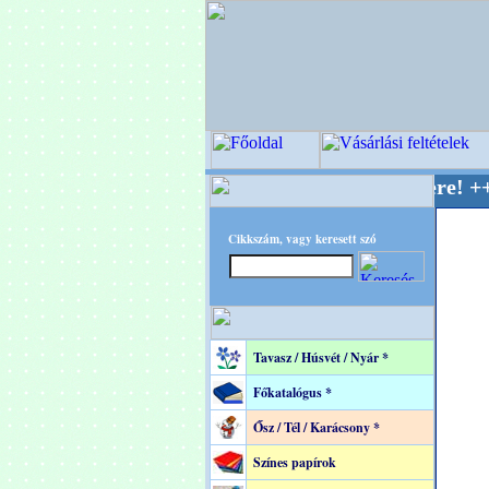
PITEC - A Kreatív Világ Mestere! +++++++ Old
Cikkszám, vagy keresett szó
Tavasz / Húsvét / Nyár *
Főkatalógus *
Ősz / Tél / Karácsony *
Színes papírok