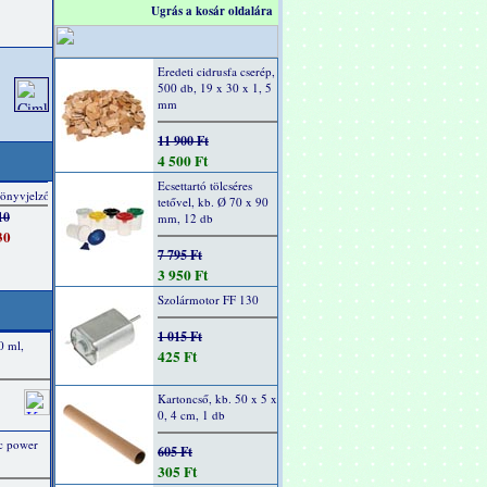
Ugrás a kosár oldalára
Eredeti cidrusfa cserép,
500 db, 19 x 30 x 1, 5
mm
11 900 Ft
4 500 Ft
Ecsettartó tölcséres
tetővel, kb. Ø 70 x 90
mm, 12 db
7 795 Ft
3 950 Ft
Szolármotor FF 130
1 015 Ft
0 ml,
425 Ft
Kartoncső, kb. 50 x 5 x
0, 4 cm, 1 db
ic power
605 Ft
305 Ft