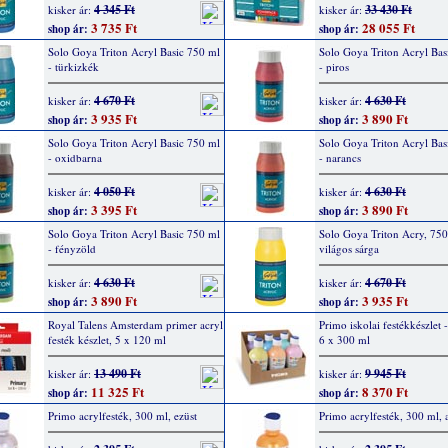
4 345 Ft
33 430 Ft
kisker ár:
kisker ár:
3 735 Ft
28 055 Ft
shop ár:
shop ár:
Solo Goya Triton Acryl Basic 750 ml
Solo Goya Triton Acryl Bas
- türkizkék
- piros
4 670 Ft
4 630 Ft
kisker ár:
kisker ár:
3 935 Ft
3 890 Ft
shop ár:
shop ár:
Solo Goya Triton Acryl Basic 750 ml
Solo Goya Triton Acryl Bas
- oxidbarna
- narancs
4 050 Ft
4 630 Ft
kisker ár:
kisker ár:
3 395 Ft
3 890 Ft
shop ár:
shop ár:
Solo Goya Triton Acryl Basic 750 ml
Solo Goya Triton Acry, 750
- fényzöld
világos sárga
4 630 Ft
4 670 Ft
kisker ár:
kisker ár:
3 890 Ft
3 935 Ft
shop ár:
shop ár:
Royal Talens Amsterdam primer acryl
Primo iskolai festékkészlet -
festék készlet, 5 x 120 ml
6 x 300 ml
13 490 Ft
9 945 Ft
kisker ár:
kisker ár:
11 325 Ft
8 370 Ft
shop ár:
shop ár:
Primo acrylfesték, 300 ml, ezüst
Primo acrylfesték, 300 ml, 