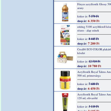
Fényes acrylfesték Glossy 50
arany
7 370 Ft
kisker ár:
6 350 Ft
shop ár:
edding 5100 acrylfilctoll kész
részes - alap színek
8 445 Ft
kisker ár:
7 280 Ft
shop ár:
Creall® ECO COLOR plakátf
készlet
12 510 Ft
kisker ár:
10 780 Ft
shop ár:
Acrylfesték Royal Talens Am
500 ml, primersárga
7 680 Ft
kisker ár:
6 450 Ft
shop ár:
Acrylfesték Royal Talens Am
120 ml, olivazöld
3 110 Ft
kisker ár:
2 605 Ft