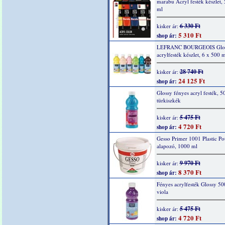
marabu Acryl festék készlet,
ml
6 330 Ft
kisker ár:
5 310 Ft
shop ár:
LEFRANC BOURGEOIS Glo
acrylfesték készlet, 6 x 500 m
28 740 Ft
kisker ár:
24 125 Ft
shop ár:
Glossy fényes acryl festék, 5
türkiszkék
5 475 Ft
kisker ár:
4 720 Ft
shop ár:
Gesso Primer 1001 Plastic Po
alapozó, 1000 ml
9 970 Ft
kisker ár:
8 370 Ft
shop ár:
Fényes acrylfesték Glossy 50
viola
5 475 Ft
kisker ár:
4 720 Ft
shop ár: