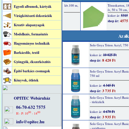
Egyedi albumok, kártyák
Virágkötészeti dekorációk
Kreatív alapanyagok
Modellezés, formaöntés
Az alk
Hagyományos technikák
Solo Goya Triton Acryl, 750 
Barkácsfilc, textil
10 025 Ft
kisker ár:
8 420 Ft
shop ár:
Gyöngyök, ékszerkészítés
Építő barkács csomagok
Solo Goya Triton Acryl Basic
750 ml
Könyvek, ötletek
4 345 Ft
kisker ár:
3 735 Ft
shop ár:
OPITEC Webáruház
Solo Goya Triton Acryl Basi
- türkizkék
06-70-632 7575
4 670 Ft
kisker ár:
00
00
H - P: 10
- 14
3 935 Ft
shop ár:
info@opitec.hu
Solo Goya Triton Acryl Basi
- oxidbarna