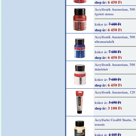
6 450 Ft
shop ár:
Acrylfesték Amsterdam, 500 
égetett sienna
7 680 Ft
kisker ár:
6 450 Ft
shop ár:
Acrylfesték Amsterdam, 500
ultramarinkék
7 680 Ft
kisker ár:
6 450 Ft
shop ár:
Acrylfesték Amsterdam, 500
titánfehér
7 680 Ft
kisker ár:
6 450 Ft
shop ár:
Acrylfesték Amsterdam, 120 
3 690 Ft
kisker ár:
3 100 Ft
shop ár:
Acrylfarbe Creall® Studio, 5
testszín
4 105 Ft
kisker ár: