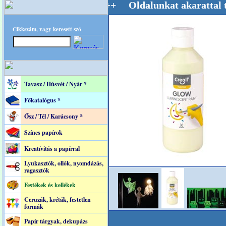
estere! +++++++ Oldalunkat akarattal tartjuk
Cikkszám, vagy keresett szó
Tavasz / Húsvét / Nyár *
Főkatalógus *
Ősz / Tél / Karácsony *
Színes papírok
Kreatívitás a papírral
Lyukasztók, ollók, nyomdázás,
ragasztók
Festékek és kellékek
Ceruzák, kréták, festetlen
formák
Papír tárgyak, dekupázs