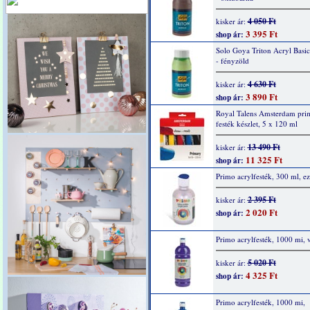
4 050 Ft
kisker ár:
3 395 Ft
shop ár:
Solo Goya Triton Acryl Basi
- fényzöld
4 630 Ft
kisker ár:
3 890 Ft
shop ár:
Royal Talens Amsterdam prim
festék készlet, 5 x 120 ml
13 490 Ft
kisker ár:
11 325 Ft
shop ár:
Primo acrylfesték, 300 ml, ez
2 395 Ft
kisker ár:
2 020 Ft
shop ár:
Primo acrylfesték, 1000 mi, v
5 020 Ft
kisker ár:
4 325 Ft
shop ár:
Primo acrylfesték, 1000 mi,