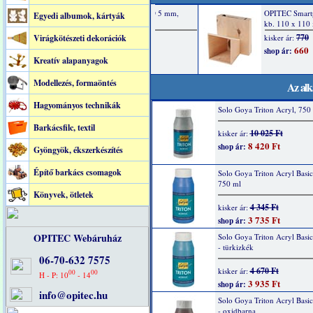
Egyedi albumok, kártyák
Virágkötészeti dekorációk
Kreatív alapanyagok
Modellezés, formaöntés
Az alk
Hagyományos technikák
Solo Goya Triton Acryl, 750 
Barkácsfilc, textil
10 025 Ft
kisker ár:
8 420 Ft
shop ár:
Gyöngyök, ékszerkészítés
Építő barkács csomagok
Solo Goya Triton Acryl Basic
750 ml
Könyvek, ötletek
4 345 Ft
kisker ár:
3 735 Ft
shop ár:
OPITEC Webáruház
Solo Goya Triton Acryl Basi
- türkizkék
06-70-632 7575
4 670 Ft
kisker ár:
00
00
H - P: 10
- 14
3 935 Ft
shop ár:
info@opitec.hu
Solo Goya Triton Acryl Basi
- oxidbarna