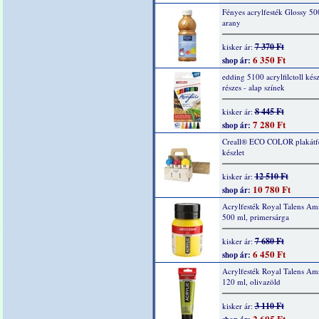
Fényes acrylfesték Glossy 50
arany
7 370 Ft
kisker ár:
6 350 Ft
shop ár:
edding 5100 acrylfilctoll kész
részes - alap színek
8 445 Ft
kisker ár:
7 280 Ft
shop ár:
Creall® ECO COLOR plakátf
készlet
12 510 Ft
kisker ár:
10 780 Ft
shop ár:
Acrylfesték Royal Talens Am
500 ml, primersárga
7 680 Ft
kisker ár:
6 450 Ft
shop ár:
Acrylfesték Royal Talens Am
120 ml, olivazöld
3 110 Ft
kisker ár:
2 605 Ft