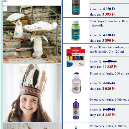
4 050 Ft
kisker ár:
3 395 Ft
shop ár:
Solo Goya Triton Acryl Basi
- fényzöld
4 630 Ft
kisker ár:
3 890 Ft
shop ár:
Royal Talens Amsterdam prim
festék készlet, 5 x 120 ml
13 490 Ft
kisker ár:
11 325 Ft
shop ár:
Primo acrylfesték, 300 ml, ez
2 395 Ft
kisker ár:
2 020 Ft
shop ár:
Primo acrylfesték, 1000 mi, v
5 020 Ft
kisker ár:
4 325 Ft
shop ár:
Primo acrylfesték, 1000 mi,