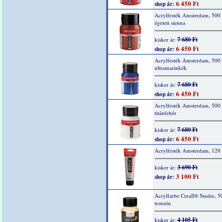
6 450 Ft
shop ár:
Acrylfesték Amsterdam, 500 
égetett sienna
7 680 Ft
kisker ár:
6 450 Ft
shop ár:
Acrylfesték Amsterdam, 500
ultramarinkék
7 680 Ft
kisker ár:
6 450 Ft
shop ár:
Acrylfesték Amsterdam, 500
titánfehér
7 680 Ft
kisker ár:
6 450 Ft
shop ár:
Acrylfesték Amsterdam, 120 
3 690 Ft
kisker ár:
3 100 Ft
shop ár:
Acrylfarbe Creall® Studio, 5
testszín
4 105 Ft
kisker ár: