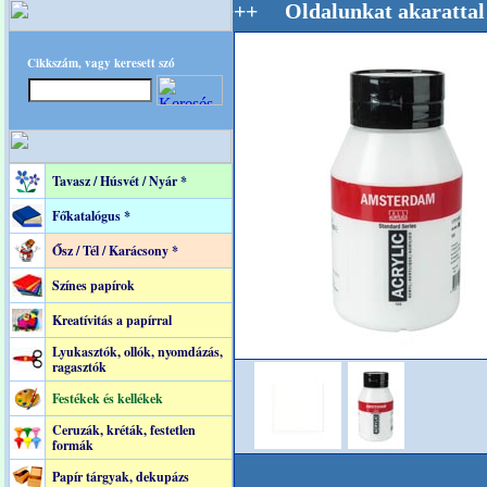
estere! +++++++ Oldalunkat akarattal tartjuk
Cikkszám, vagy keresett szó
Tavasz / Húsvét / Nyár *
Főkatalógus *
Ősz / Tél / Karácsony *
Színes papírok
Kreatívitás a papírral
Lyukasztók, ollók, nyomdázás,
ragasztók
Festékek és kellékek
Ceruzák, kréták, festetlen
formák
Papír tárgyak, dekupázs