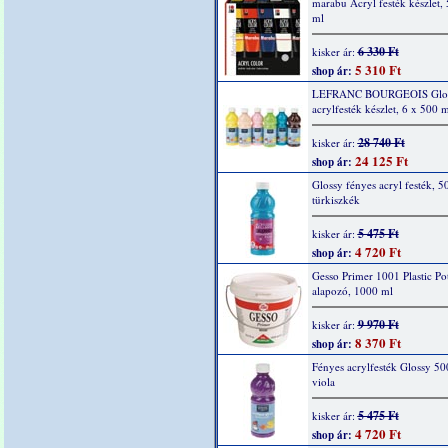
marabu Acryl festék készlet,
ml
6 330 Ft
kisker ár:
5 310 Ft
shop ár:
LEFRANC BOURGEOIS Glo
acrylfesték készlet, 6 x 500 m
28 740 Ft
kisker ár:
24 125 Ft
shop ár:
Glossy fényes acryl festék, 5
türkiszkék
5 475 Ft
kisker ár:
4 720 Ft
shop ár:
Gesso Primer 1001 Plastic Po
alapozó, 1000 ml
9 970 Ft
kisker ár:
8 370 Ft
shop ár:
Fényes acrylfesték Glossy 50
viola
5 475 Ft
kisker ár:
4 720 Ft
shop ár: