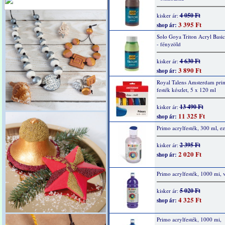
4 050 Ft
kisker ár:
3 395 Ft
shop ár:
Solo Goya Triton Acryl Basi
- fényzöld
4 630 Ft
kisker ár:
3 890 Ft
shop ár:
Royal Talens Amsterdam prim
festék készlet, 5 x 120 ml
13 490 Ft
kisker ár:
11 325 Ft
shop ár:
Primo acrylfesték, 300 ml, ez
2 395 Ft
kisker ár:
2 020 Ft
shop ár:
Primo acrylfesték, 1000 mi, v
5 020 Ft
kisker ár:
4 325 Ft
shop ár:
Primo acrylfesték, 1000 mi,