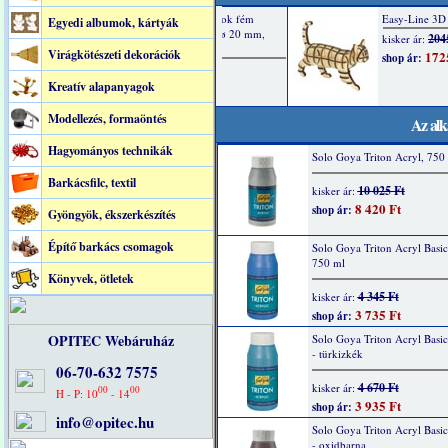
Egyedi albumok, kártyák
Virágkötészeti dekorációk
Kreatív alapanyagok
Modellezés, formaöntés
Az alk
Hagyományos technikák
Solo Goya Triton Acryl, 750 
Barkácsfilc, textil
10 025 Ft
kisker ár:
8 420 Ft
shop ár:
Gyöngyök, ékszerkészítés
Építő barkács csomagok
Solo Goya Triton Acryl Basic
750 ml
Könyvek, ötletek
4 345 Ft
kisker ár:
3 735 Ft
shop ár:
OPITEC Webáruház
Solo Goya Triton Acryl Basi
- türkizkék
06-70-632 7575
4 670 Ft
kisker ár:
00
00
H - P: 10
- 14
3 935 Ft
shop ár:
info@opitec.hu
Solo Goya Triton Acryl Basi
- oxidbarna