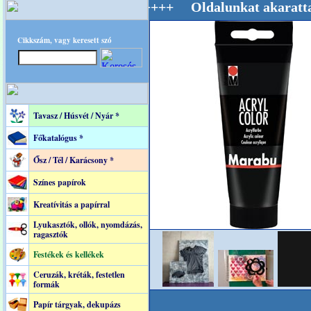
 Mestere! +++++++ Oldalunkat akarattal tartj
Cikkszám, vagy keresett szó
Tavasz / Húsvét / Nyár *
Főkatalógus *
Ősz / Tél / Karácsony *
Színes papírok
Kreatívitás a papírral
Lyukasztók, ollók, nyomdázás,
ragasztók
Festékek és kellékek
Ceruzák, kréták, festetlen
formák
Papír tárgyak, dekupázs