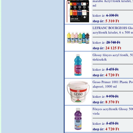
marabu Acryl festék készlet,
ml
6 330 Ft
kisker ár:
5 310 Ft
shop ár:
LEFRANC BOURGEOIS Glo
acrylfesték készlet, 6 x 500 m
28 740 Ft
kisker ár:
24 125 Ft
shop ár:
Glossy fényes acryl festék, 5
türkiszkék
5 475 Ft
kisker ár:
4 720 Ft
shop ár:
Gesso Primer 1001 Plastic Po
alapozó, 1000 ml
9 970 Ft
kisker ár:
8 370 Ft
shop ár:
Fényes acrylfesték Glossy 50
viola
5 475 Ft
kisker ár:
4 720 Ft
shop ár: