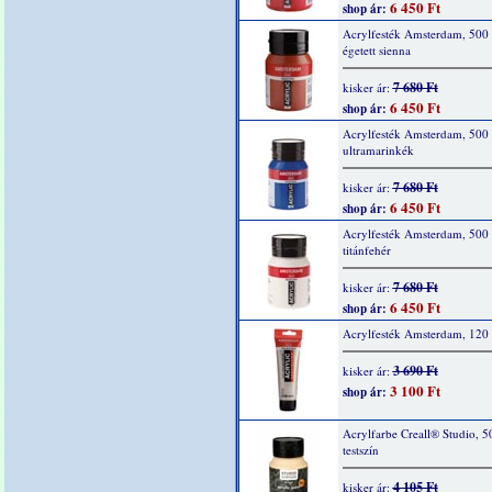
6 450 Ft
shop ár:
Acrylfesték Amsterdam, 500 
égetett sienna
7 680 Ft
kisker ár:
6 450 Ft
shop ár:
Acrylfesték Amsterdam, 500
ultramarinkék
7 680 Ft
kisker ár:
6 450 Ft
shop ár:
Acrylfesték Amsterdam, 500
titánfehér
7 680 Ft
kisker ár:
6 450 Ft
shop ár:
Acrylfesték Amsterdam, 120 
3 690 Ft
kisker ár:
3 100 Ft
shop ár:
Acrylfarbe Creall® Studio, 5
testszín
4 105 Ft
kisker ár: