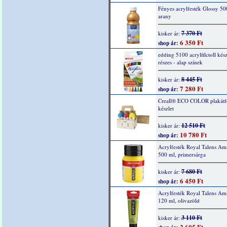
Fényes acrylfesték Glossy 50
arany
7 370 Ft
kisker ár:
6 350 Ft
shop ár:
edding 5100 acrylfilctoll kész
részes - alap színek
8 445 Ft
kisker ár:
7 280 Ft
shop ár:
Creall® ECO COLOR plakátf
készlet
12 510 Ft
kisker ár:
10 780 Ft
shop ár:
Acrylfesték Royal Talens Am
500 ml, primersárga
7 680 Ft
kisker ár:
6 450 Ft
shop ár:
Acrylfesték Royal Talens Am
120 ml, olivazöld
3 110 Ft
kisker ár:
2 605 Ft