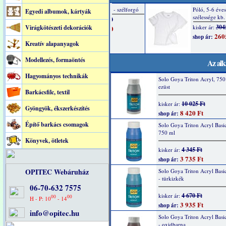
Egyedi albumok, kártyák
Virágkötészeti dekorációk
Kreatív alapanyagok
Modellezés, formaöntés
Az alk
Hagyományos technikák
Solo Goya Triton Acryl, 750
ezüst
Barkácsfilc, textil
10 025 Ft
kisker ár:
Gyöngyök, ékszerkészítés
8 420 Ft
shop ár:
Építő barkács csomagok
Solo Goya Triton Acryl Basic
750 ml
Könyvek, ötletek
4 345 Ft
kisker ár:
3 735 Ft
shop ár:
OPITEC Webáruház
Solo Goya Triton Acryl Basi
- türkizkék
06-70-632 7575
4 670 Ft
kisker ár:
00
00
H - P: 10
- 14
3 935 Ft
shop ár:
info@opitec.hu
Solo Goya Triton Acryl Basi
- oxidbarna