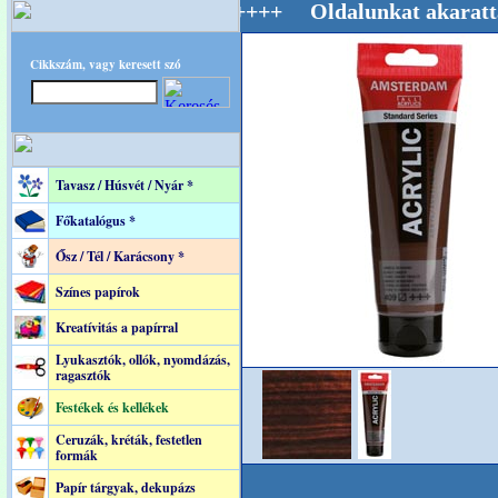
 Mestere! +++++++ Oldalunkat akarattal tartj
Cikkszám, vagy keresett szó
Tavasz / Húsvét / Nyár *
Főkatalógus *
Ősz / Tél / Karácsony *
Színes papírok
Kreatívitás a papírral
Lyukasztók, ollók, nyomdázás,
ragasztók
Festékek és kellékek
Ceruzák, kréták, festetlen
formák
Papír tárgyak, dekupázs