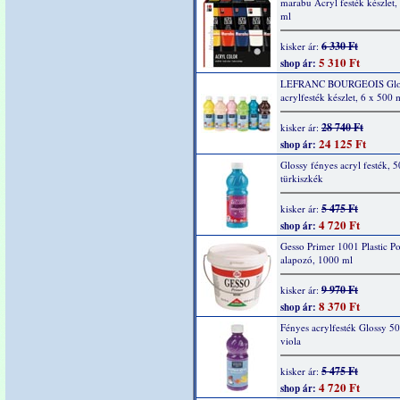
marabu Acryl festék készlet,
ml
6 330 Ft
kisker ár:
5 310 Ft
shop ár:
LEFRANC BOURGEOIS Glo
acrylfesték készlet, 6 x 500 
28 740 Ft
kisker ár:
24 125 Ft
shop ár:
Glossy fényes acryl festék, 
türkiszkék
5 475 Ft
kisker ár:
4 720 Ft
shop ár:
Gesso Primer 1001 Plastic Po
alapozó, 1000 ml
9 970 Ft
kisker ár:
8 370 Ft
shop ár:
Fényes acrylfesték Glossy 5
viola
5 475 Ft
kisker ár:
4 720 Ft
shop ár: