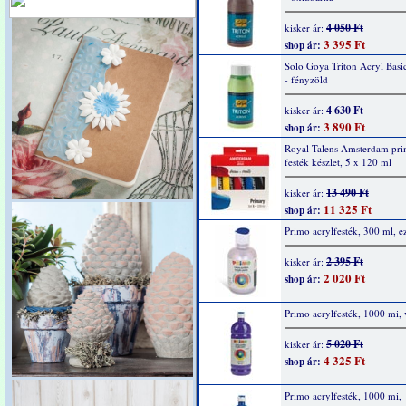
4 050 Ft
kisker ár:
3 395 Ft
shop ár:
Solo Goya Triton Acryl Basi
- fényzöld
4 630 Ft
kisker ár:
3 890 Ft
shop ár:
Royal Talens Amsterdam pri
festék készlet, 5 x 120 ml
13 490 Ft
kisker ár:
11 325 Ft
shop ár:
Primo acrylfesték, 300 ml, e
2 395 Ft
kisker ár:
2 020 Ft
shop ár:
Primo acrylfesték, 1000 mi, 
5 020 Ft
kisker ár:
4 325 Ft
shop ár:
Primo acrylfesték, 1000 mi,