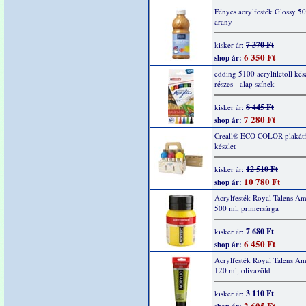
Fényes acrylfesték Glossy 5
arany
7 370 Ft
kisker ár:
6 350 Ft
shop ár:
edding 5100 acrylfilctoll kész
részes - alap színek
8 445 Ft
kisker ár:
7 280 Ft
shop ár:
Creall® ECO COLOR plakátf
készlet
12 510 Ft
kisker ár:
10 780 Ft
shop ár:
Acrylfesték Royal Talens A
500 ml, primersárga
7 680 Ft
kisker ár:
6 450 Ft
shop ár:
Acrylfesték Royal Talens A
120 ml, olivazöld
3 110 Ft
kisker ár:
2 605 Ft