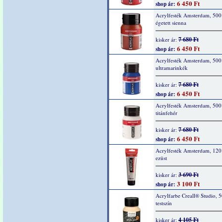
6 450 Ft
shop ár:
Acrylfesték Amsterdam, 500
égetett sienna
7 680 Ft
kisker ár:
6 450 Ft
shop ár:
Acrylfesték Amsterdam, 500
ultramarinkék
7 680 Ft
kisker ár:
6 450 Ft
shop ár:
Acrylfesték Amsterdam, 500
titánfehér
7 680 Ft
kisker ár:
6 450 Ft
shop ár:
Acrylfesték Amsterdam, 120
ezüst
3 690 Ft
kisker ár:
3 100 Ft
shop ár:
Acrylfarbe Creall® Studio, 
testszín
4 105 Ft
kisker ár: