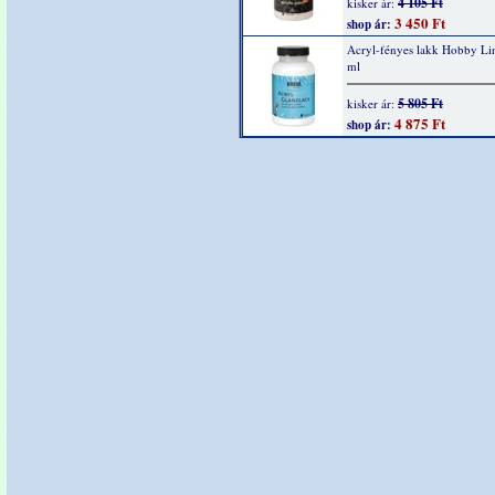
4 105 Ft
kisker ár:
3 450 Ft
shop ár:
Acryl-fényes lakk Hobby Li
ml
5 805 Ft
kisker ár:
4 875 Ft
shop ár: