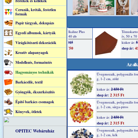
Festékek és kellékek
Ceruzák, kréták, festetlen
formák
Papír tárgyak, dekupázs
Egyedi albumok, kártyák
Virágkötészeti dekorációk
Kreatív alapanyagok
Modellezés, formaöntés
Az alk
Hagyományos technikák
Üvegmozaik, polygonális fo
g, 1-2 cm, zöld
Barkácsfilc, textil
2 850 Ft
kisker ár:
Gyöngyök, ékszerkészítés
2 315 Ft
shop ár:
Építő barkács csomagok
Üvegmozaik, polygonális fo
g, 1-2 cm, sárga-piros
Könyvek, ötletek
2 850 Ft
kisker ár:
2 315 Ft
shop ár:
OPITEC Webáruház
Üvegmozaik, polygonális fo
g, 1-2 cm, kék