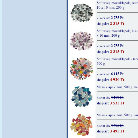
Soft üveg mozaiklapok, szür
10 x 10 mm, 200 g
2 755 Ft
kisker ár:
2 315 Ft
shop ár:
Soft üveg mozaiklapok, lila
x 10 mm, 200 g
2 755 Ft
kisker ár:
2 315 Ft
shop ár:
Soft üveg mozaiklapok - tar
500 g
6 115 Ft
kisker ár:
4 920 Ft
shop ár:
Mozaiklapok, tört, 500 g, k
4 100 Ft
kisker ár:
3 535 Ft
shop ár:
Mozaiklapok, tört, 500 g, sá
4 485 Ft
kisker ár:
3 495 Ft
shop ár: