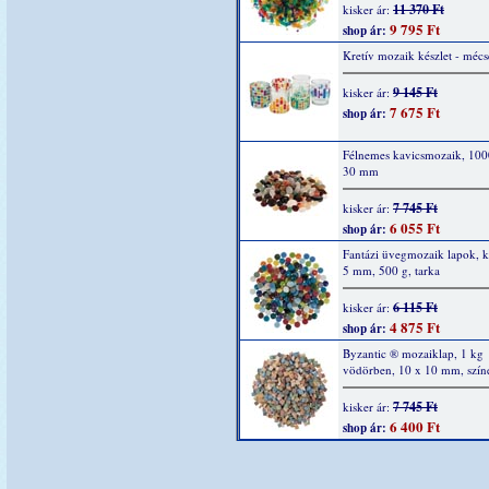
11 370 Ft
kisker ár:
9 795 Ft
shop ár:
Kretív mozaik készlet - mécs
9 145 Ft
kisker ár:
7 675 Ft
shop ár:
Félnemes kavicsmozaik, 100
30 mm
7 745 Ft
kisker ár:
6 055 Ft
shop ár:
Fantázi üvegmozaik lapok, k
5 mm, 500 g, tarka
6 115 Ft
kisker ár:
4 875 Ft
shop ár:
Byzantic ® mozaiklap, 1 kg
vödörben, 10 x 10 mm, szín
7 745 Ft
kisker ár:
6 400 Ft
shop ár: