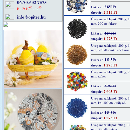
06-70-632 7575
2 850 Ft
kisker ár:
00
00
H - P: 10
- 14
2 315 Ft
shop ár:
info@opitec.hu
Üveg mozaiklapok, 200 g, 1
mm, 300 db fekete
1 545 Ft
kisker ár:
1 275 Ft
shop ár:
Üveg mozaiklapok, 200 g, 1
mm, 300 db csokoládébarna
1 545 Ft
kisker ár:
1 275 Ft
shop ár:
Üveg mozaiklapok, 500 g, 2
mm, színes
3 260 Ft
kisker ár:
2 605 Ft
shop ár:
Üveg mozaiklapok, 200 g, 1
mm, kb. 300 db királykék
1 545 Ft
kisker ár:
1 275 Ft
shop ár:
Üveg mozaiklapok 200 g, 1
mm, 300 db, színes