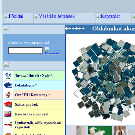
lág Mestere! +++++++ Oldalunkat akarattal ta
Cikkszám, vagy keresett szó
Tavasz / Húsvét / Nyár *
Főkatalógus *
Ősz / Tél / Karácsony *
Színes papírok
Kreatívitás a papírral
Lyukasztók, ollók, nyomdázás,
ragasztók