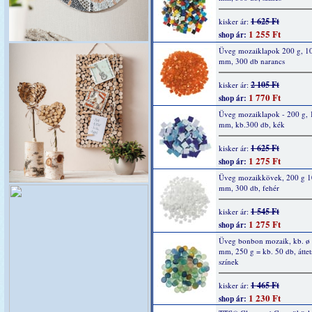
1 625 Ft
kisker ár:
1 255 Ft
shop ár:
Üveg mozaiklapok 200 g, 1
mm, 300 db narancs
2 105 Ft
kisker ár:
1 770 Ft
shop ár:
Üveg mozaiklapok - 200 g, 
mm, kb.300 db, kék
1 625 Ft
kisker ár:
1 275 Ft
shop ár:
Üveg mozaikkövek, 200 g 1
mm, 300 db, fehér
1 545 Ft
kisker ár:
1 275 Ft
shop ár:
Üveg bonbon mozaik, kb. ø 
mm, 250 g = kb. 50 db, áttet
színek
1 465 Ft
kisker ár:
1 230 Ft
shop ár: