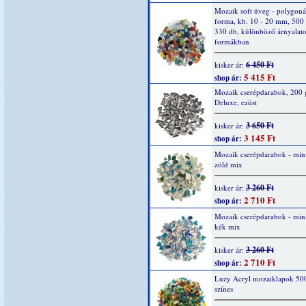
Mozaik soft üveg - polygoná
forma, kb. 10 - 20 mm, 500 
330 db, különböző árnyalato
formákban
6 450 Ft
kisker ár:
5 415 Ft
shop ár:
Mozaik cserépdarabok, 200 
Deluxe, ezüst
3 650 Ft
kisker ár:
3 145 Ft
shop ár:
Mozaik cserépdarabok - mini
zöld mix
3 260 Ft
kisker ár:
2 710 Ft
shop ár:
Mozaik cserépdarabok - mini
kék mix
3 260 Ft
kisker ár:
2 710 Ft
shop ár:
Luzy Acryl mozaiklapok 500
színes