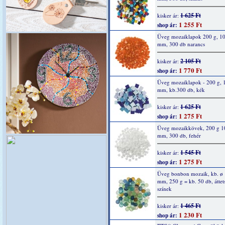
1 625 Ft
kisker ár:
1 255 Ft
shop ár:
Üveg mozaiklapok 200 g, 10
mm, 300 db narancs
2 105 Ft
kisker ár:
1 770 Ft
shop ár:
Üveg mozaiklapok - 200 g, 
mm, kb.300 db, kék
1 625 Ft
kisker ár:
1 275 Ft
shop ár:
Üveg mozaikkövek, 200 g 1
mm, 300 db, fehér
1 545 Ft
kisker ár:
1 275 Ft
shop ár:
Üveg bonbon mozaik, kb. ø 
mm, 250 g = kb. 50 db, áttet
színek
1 465 Ft
kisker ár:
1 230 Ft
shop ár: