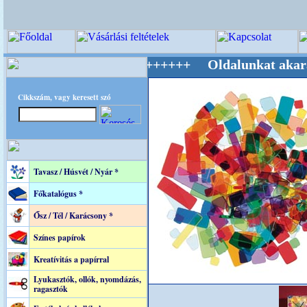
lág Mestere! +++++++ Oldalunkat akarattal tar
Cikkszám, vagy keresett szó
Tavasz / Húsvét / Nyár *
Főkatalógus *
Ősz / Tél / Karácsony *
Színes papírok
Kreatívitás a papírral
Lyukasztók, ollók, nyomdázás,
ragasztók