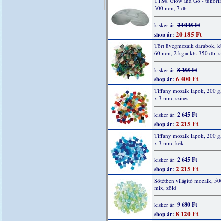
TTS® Glow and Go - tükörla
300 mm, 7 db
24 045 Ft
kisker ár:
20 185 Ft
shop ár:
Tört üvegmozaik darabok, kb
60 mm, 2 kg = kb. 350 db, s
8 155 Ft
kisker ár:
6 400 Ft
shop ár:
Tiffany mozaik lapok, 200 g
x 3 mm, színes
2 645 Ft
kisker ár:
2 215 Ft
shop ár:
Tiffany mozaik lapok, 200 g
x 3 mm, kék
2 645 Ft
kisker ár:
2 215 Ft
shop ár:
Sötétben világító mozaik, 50
mix, zöld
9 680 Ft
kisker ár:
8 120 Ft
shop ár: