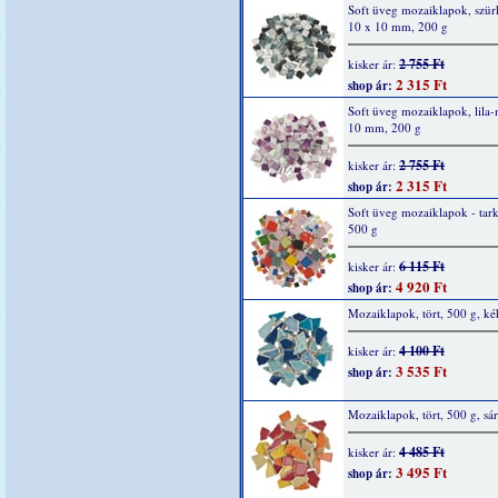
Soft üveg mozaiklapok, szür
10 x 10 mm, 200 g
2 755 Ft
kisker ár:
2 315 Ft
shop ár:
Soft üveg mozaiklapok, lila-
10 mm, 200 g
2 755 Ft
kisker ár:
2 315 Ft
shop ár:
Soft üveg mozaiklapok - tar
500 g
6 115 Ft
kisker ár:
4 920 Ft
shop ár:
Mozaiklapok, tört, 500 g, ké
4 100 Ft
kisker ár:
3 535 Ft
shop ár:
Mozaiklapok, tört, 500 g, sá
4 485 Ft
kisker ár:
3 495 Ft
shop ár: