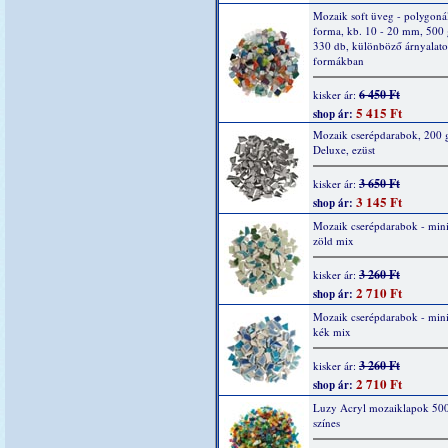
Mozaik soft üveg - polygonál
forma, kb. 10 - 20 mm, 500 
330 db, különböző árnyalato
formákban
6 450 Ft
kisker ár:
5 415 Ft
shop ár:
Mozaik cserépdarabok, 200 g
Deluxe, ezüst
3 650 Ft
kisker ár:
3 145 Ft
shop ár:
Mozaik cserépdarabok - mini
zöld mix
3 260 Ft
kisker ár:
2 710 Ft
shop ár:
Mozaik cserépdarabok - mini
kék mix
3 260 Ft
kisker ár:
2 710 Ft
shop ár:
Luzy Acryl mozaiklapok 500
színes