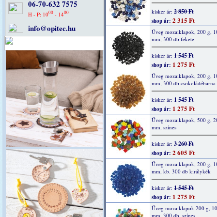
06-70-632 7575
2 850 Ft
kisker ár:
00
00
H - P: 10
- 14
2 315 Ft
shop ár:
info@opitec.hu
Üveg mozaiklapok, 200 g, 1
mm, 300 db fekete
1 545 Ft
kisker ár:
1 275 Ft
shop ár:
Üveg mozaiklapok, 200 g, 1
mm, 300 db csokoládébarna
1 545 Ft
kisker ár:
1 275 Ft
shop ár:
Üveg mozaiklapok, 500 g, 2
mm, színes
3 260 Ft
kisker ár:
2 605 Ft
shop ár:
Üveg mozaiklapok, 200 g, 1
mm, kb. 300 db királykék
1 545 Ft
kisker ár:
1 275 Ft
shop ár:
Üveg mozaiklapok 200 g, 10
mm, 300 db, színes