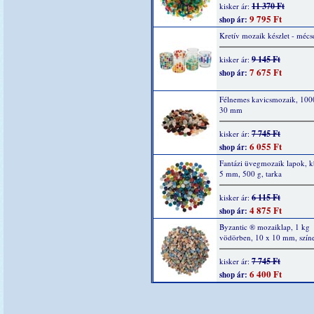
11 370 Ft
kisker ár:
9 795 Ft
shop ár:
Kretív mozaik készlet - mécs
9 145 Ft
kisker ár:
7 675 Ft
shop ár:
Félnemes kavicsmozaik, 1000
30 mm
7 745 Ft
kisker ár:
6 055 Ft
shop ár:
Fantázi üvegmozaik lapok, k
5 mm, 500 g, tarka
6 115 Ft
kisker ár:
4 875 Ft
shop ár:
Byzantic ® mozaiklap, 1 kg
vödörben, 10 x 10 mm, szín
7 745 Ft
kisker ár:
6 400 Ft
shop ár: