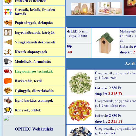
Festékek és kellékek
Ceruzák, kréták, festetlen
formák
Papír tárgyak, dekupázs
Egyedi albumok, kártyák
Virágkötészeti dekorációk
Kreatív alapanyagok
Modellezés, formaöntés
Az alk
Hagyományos technikák
Üvegmozaik, polygonális fo
g, 1-2 cm, zöld
Barkácsfilc, textil
2 850 Ft
kisker ár:
Gyöngyök, ékszerkészítés
2 315 Ft
shop ár:
Építő barkács csomagok
Üvegmozaik, polygonális fo
g, 1-2 cm, sárga-piros
Könyvek, ötletek
2 850 Ft
kisker ár:
2 315 Ft
shop ár:
OPITEC Webáruház
Üvegmozaik, polygonális fo
g, 1-2 cm, kék