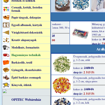
Festékek és kellékek
Ceruzák, kréták, festetlen
formák
Papír tárgyak, dekupázs
Egyedi albumok, kártyák
Virágkötészeti dekorációk
Kreatív alapanyagok
Modellezés, formaöntés
Az alk
Hagyományos technikák
Üvegmozaik, polygonális fo
g, 1-2 cm, zöld
Barkácsfilc, textil
2 850 Ft
kisker ár:
Gyöngyök, ékszerkészítés
2 315 Ft
shop ár:
Építő barkács csomagok
Üvegmozaik, polygonális fo
g, 1-2 cm, sárga-piros
Könyvek, ötletek
2 850 Ft
kisker ár:
2 315 Ft
shop ár:
OPITEC Webáruház
Üvegmozaik, polygonális fo
g, 1-2 cm, kék