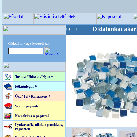
ág Mestere! +++++++ Oldalunkat akarattal tar
Cikkszám, vagy keresett szó
Tavasz / Húsvét / Nyár *
Főkatalógus *
Ősz / Tél / Karácsony *
Színes papírok
Kreatívitás a papírral
Lyukasztók, ollók, nyomdázás,
ragasztók