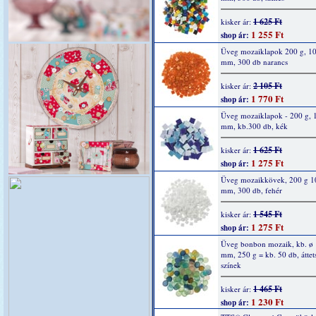
1 625 Ft
kisker ár:
1 255 Ft
shop ár:
Üveg mozaiklapok 200 g, 10
mm, 300 db narancs
2 105 Ft
kisker ár:
1 770 Ft
shop ár:
Üveg mozaiklapok - 200 g, 
mm, kb.300 db, kék
1 625 Ft
kisker ár:
1 275 Ft
shop ár:
Üveg mozaikkövek, 200 g 1
mm, 300 db, fehér
1 545 Ft
kisker ár:
1 275 Ft
shop ár:
Üveg bonbon mozaik, kb. ø 
mm, 250 g = kb. 50 db, áttet
színek
1 465 Ft
kisker ár:
1 230 Ft
shop ár: