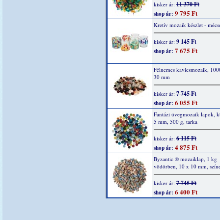
11 370 Ft
kisker ár:
9 795 Ft
shop ár:
Kretív mozaik készlet - mécs
9 145 Ft
kisker ár:
7 675 Ft
shop ár:
Félnemes kavicsmozaik, 1000
30 mm
7 745 Ft
kisker ár:
6 055 Ft
shop ár:
Fantázi üvegmozaik lapok, k
5 mm, 500 g, tarka
6 115 Ft
kisker ár:
4 875 Ft
shop ár:
Byzantic ® mozaiklap, 1 kg
vödörben, 10 x 10 mm, szín
7 745 Ft
kisker ár:
6 400 Ft
shop ár: