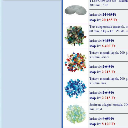
TTS® Glow and Go - tükörla
300 mm, 7 db
24 045 Ft
kisker ár:
20 185 Ft
shop ár:
Tört üvegmozaik darabok, kb
60 mm, 2 kg = kb. 350 db, s
8 155 Ft
kisker ár:
6 400 Ft
shop ár:
Tiffany mozaik lapok, 200 g
x 3 mm, színes
2 645 Ft
kisker ár:
2 215 Ft
shop ár:
Tiffany mozaik lapok, 200 g
x 3 mm, kék
2 645 Ft
kisker ár:
2 215 Ft
shop ár:
Sötétben világító mozaik, 50
mix, zöld
9 680 Ft
kisker ár:
8 120 Ft
shop ár: