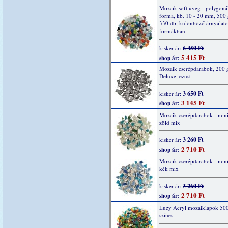
Mozaik soft üveg - polygonál
forma, kb. 10 - 20 mm, 500 
330 db, különböző árnyalato
formákban
6 450 Ft
kisker ár:
5 415 Ft
shop ár:
Mozaik cserépdarabok, 200 g
Deluxe, ezüst
3 650 Ft
kisker ár:
3 145 Ft
shop ár:
Mozaik cserépdarabok - mini
zöld mix
3 260 Ft
kisker ár:
2 710 Ft
shop ár:
Mozaik cserépdarabok - mini
kék mix
3 260 Ft
kisker ár:
2 710 Ft
shop ár:
Luzy Acryl mozaiklapok 500
színes