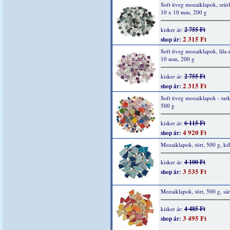
Soft üveg mozaiklapok, szür
10 x 10 mm, 200 g
2 755 Ft
kisker ár:
2 315 Ft
shop ár:
Soft üveg mozaiklapok, lila-
10 mm, 200 g
2 755 Ft
kisker ár:
2 315 Ft
shop ár:
Soft üveg mozaiklapok - tar
500 g
6 115 Ft
kisker ár:
4 920 Ft
shop ár:
Mozaiklapok, tört, 500 g, ké
4 100 Ft
kisker ár:
3 535 Ft
shop ár:
Mozaiklapok, tört, 500 g, sá
4 485 Ft
kisker ár:
3 495 Ft
shop ár: