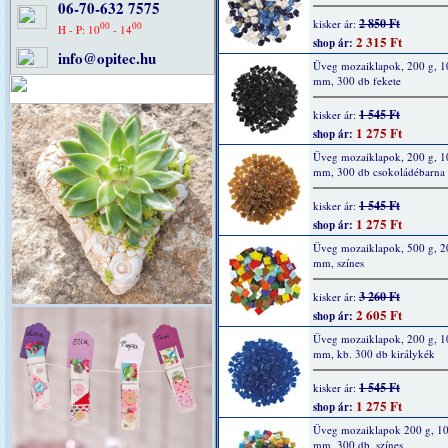
06-70-632 7575
2 850 Ft
kisker ár:
00
00
H - P: 10
- 14
2 315 Ft
shop ár:
info@opitec.hu
Üveg mozaiklapok, 200 g, 1
mm, 300 db fekete
1 545 Ft
kisker ár:
1 275 Ft
shop ár:
Üveg mozaiklapok, 200 g, 1
mm, 300 db csokoládébarna
1 545 Ft
kisker ár:
1 275 Ft
shop ár:
Üveg mozaiklapok, 500 g, 2
mm, színes
3 260 Ft
kisker ár:
2 605 Ft
shop ár:
Üveg mozaiklapok, 200 g, 1
mm, kb. 300 db királykék
1 545 Ft
kisker ár:
1 275 Ft
shop ár:
Üveg mozaiklapok 200 g, 10
mm, 300 db, színes