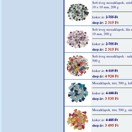
Soft üveg mozaiklapok, szür
10 x 10 mm, 200 g
2 755 Ft
kisker ár:
2 315 Ft
shop ár:
Soft üveg mozaiklapok, lila-
10 mm, 200 g
2 755 Ft
kisker ár:
2 315 Ft
shop ár:
Soft üveg mozaiklapok - tar
500 g
6 115 Ft
kisker ár:
4 920 Ft
shop ár:
Mozaiklapok, tört, 500 g, ké
4 100 Ft
kisker ár:
3 535 Ft
shop ár:
Mozaiklapok, tört, 500 g, sá
4 485 Ft
kisker ár:
3 495 Ft
shop ár: