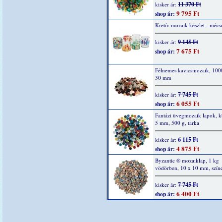
11 370 Ft
kisker ár:
9 795 Ft
shop ár:
Kretív mozaik készlet - mécs
9 145 Ft
kisker ár:
7 675 Ft
shop ár:
Félnemes kavicsmozaik, 1000
30 mm
7 745 Ft
kisker ár:
6 055 Ft
shop ár:
Fantázi üvegmozaik lapok, k
5 mm, 500 g, tarka
6 115 Ft
kisker ár:
4 875 Ft
shop ár:
Byzantic ® mozaiklap, 1 kg
vödörben, 10 x 10 mm, szín
7 745 Ft
kisker ár:
6 400 Ft
shop ár: