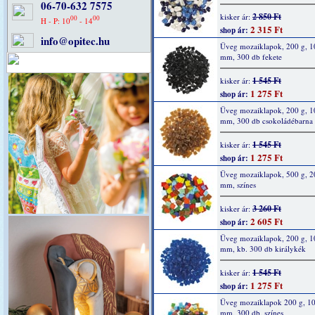
06-70-632 7575
2 850 Ft
kisker ár:
00
00
H - P: 10
- 14
2 315 Ft
shop ár:
info@opitec.hu
Üveg mozaiklapok, 200 g, 1
mm, 300 db fekete
1 545 Ft
kisker ár:
1 275 Ft
shop ár:
Üveg mozaiklapok, 200 g, 1
mm, 300 db csokoládébarna
1 545 Ft
kisker ár:
1 275 Ft
shop ár:
Üveg mozaiklapok, 500 g, 2
mm, színes
3 260 Ft
kisker ár:
2 605 Ft
shop ár:
Üveg mozaiklapok, 200 g, 1
mm, kb. 300 db királykék
1 545 Ft
kisker ár:
1 275 Ft
shop ár:
Üveg mozaiklapok 200 g, 10
mm, 300 db, színes