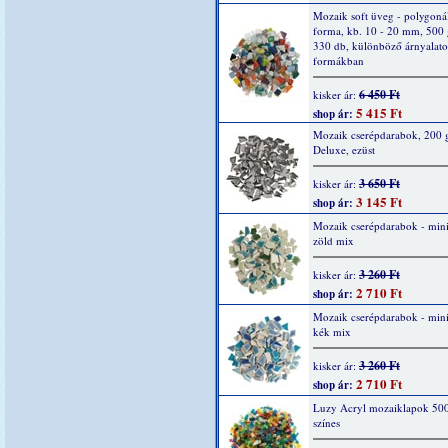
Mozaik soft üveg - polygonál
forma, kb. 10 - 20 mm, 500 
330 db, különböző árnyalato
formákban
6 450 Ft
kisker ár:
5 415 Ft
shop ár:
Mozaik cserépdarabok, 200 g
Deluxe, ezüst
3 650 Ft
kisker ár:
3 145 Ft
shop ár:
Mozaik cserépdarabok - mini
zöld mix
3 260 Ft
kisker ár:
2 710 Ft
shop ár:
Mozaik cserépdarabok - mini
kék mix
3 260 Ft
kisker ár:
2 710 Ft
shop ár:
Luzy Acryl mozaiklapok 500
színes