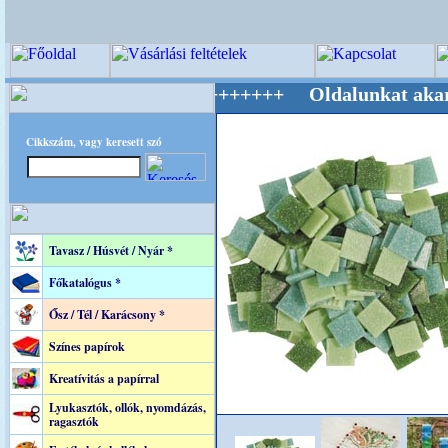
lág Mestere! +++++++ Oldalunkat akarattal ta
Cikkszám, vagy keresett szó
Tavasz / Húsvét / Nyár *
Főkatalógus *
Ősz / Tél / Karácsony *
Színes papírok
Kreatívitás a papírral
Lyukasztók, ollók, nyomdázás,
ragasztók