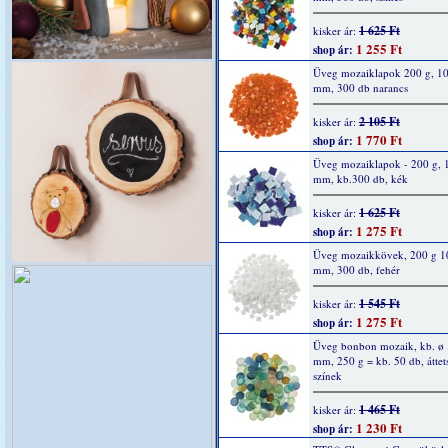
1 625 Ft
kisker ár:
1 255 Ft
shop ár:
Üveg mozaiklapok 200 g, 10
mm, 300 db narancs
2 105 Ft
kisker ár:
1 770 Ft
shop ár:
Üveg mozaiklapok - 200 g, 
mm, kb.300 db, kék
1 625 Ft
kisker ár:
1 275 Ft
shop ár:
Üveg mozaikkövek, 200 g 1
mm, 300 db, fehér
1 545 Ft
kisker ár:
1 275 Ft
shop ár:
Üveg bonbon mozaik, kb. ø 
mm, 250 g = kb. 50 db, áttet
színek
1 465 Ft
kisker ár:
1 230 Ft
shop ár: