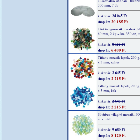
TTS® Glow and Go - tükörla
300 mm, 7 db
24 045 Ft
kisker ár:
20 185 Ft
shop ár:
Tört üvegmozaik darabok, kb
60 mm, 2 kg = kb. 350 db, s
8 155 Ft
kisker ár:
6 400 Ft
shop ár:
Tiffany mozaik lapok, 200 g
x 3 mm, színes
2 645 Ft
kisker ár:
2 215 Ft
shop ár:
Tiffany mozaik lapok, 200 g
x 3 mm, kék
2 645 Ft
kisker ár:
2 215 Ft
shop ár:
Sötétben világító mozaik, 50
mix, zöld
9 680 Ft
kisker ár:
8 120 Ft
shop ár: