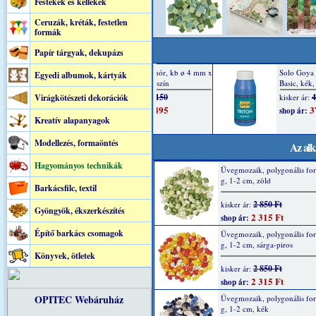
Festékek és kellékek
Ceruzák, kréták, festetlen
formák
Papír tárgyak, dekupázs
Egyedi albumok, kártyák
Virágkötészeti dekorációk
Kreatív alapanyagok
Modellezés, formaöntés
Az alk
Hagyományos technikák
Üvegmozaik, polygonális fo
g, 1-2 cm, zöld
Barkácsfilc, textil
2 850 Ft
kisker ár:
Gyöngyök, ékszerkészítés
2 315 Ft
shop ár:
Építő barkács csomagok
Üvegmozaik, polygonális fo
g, 1-2 cm, sárga-piros
Könyvek, ötletek
2 850 Ft
kisker ár:
2 315 Ft
shop ár:
OPITEC Webáruház
Üvegmozaik, polygonális fo
g, 1-2 cm, kék