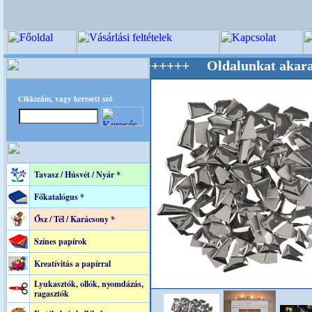
ág Mestere! +++++++ Oldalunkat akarattal tar
Cikkszám, vagy keresett szó
Tavasz / Húsvét / Nyár *
Főkatalógus *
Ősz / Tél / Karácsony *
Színes papírok
Kreatívitás a papírral
Lyukasztók, ollók, nyomdázás,
ragasztók