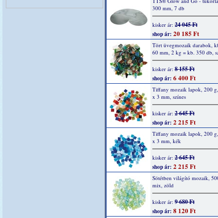
TTS® Glow and Go - tükörla
300 mm, 7 db
24 045 Ft
kisker ár:
20 185 Ft
shop ár:
Tört üvegmozaik darabok, kb
60 mm, 2 kg = kb. 350 db, s
8 155 Ft
kisker ár:
6 400 Ft
shop ár:
Tiffany mozaik lapok, 200 g
x 3 mm, színes
2 645 Ft
kisker ár:
2 215 Ft
shop ár:
Tiffany mozaik lapok, 200 g
x 3 mm, kék
2 645 Ft
kisker ár:
2 215 Ft
shop ár:
Sötétben világító mozaik, 50
mix, zöld
9 680 Ft
kisker ár:
8 120 Ft
shop ár: