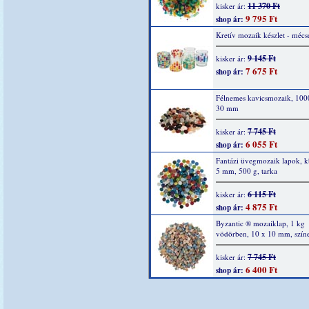
11 370 Ft
kisker ár:
9 795 Ft
shop ár:
Kretív mozaik készlet - mécs
9 145 Ft
kisker ár:
7 675 Ft
shop ár:
Félnemes kavicsmozaik, 1000
30 mm
7 745 Ft
kisker ár:
6 055 Ft
shop ár:
Fantázi üvegmozaik lapok, k
5 mm, 500 g, tarka
6 115 Ft
kisker ár:
4 875 Ft
shop ár:
Byzantic ® mozaiklap, 1 kg
vödörben, 10 x 10 mm, szín
7 745 Ft
kisker ár:
6 400 Ft
shop ár: