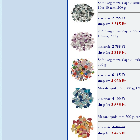
Soft üveg mozaiklapok, szür
10 x 10 mm, 200 g
2 755 Ft
kisker ár:
2 315 Ft
shop ár:
Soft üveg mozaiklapok, lila-
10 mm, 200 g
2 755 Ft
kisker ár:
2 315 Ft
shop ár:
Soft üveg mozaiklapok - tar
500 g
6 115 Ft
kisker ár:
4 920 Ft
shop ár:
Mozaiklapok, tört, 500 g, ké
4 100 Ft
kisker ár:
3 535 Ft
shop ár:
Mozaiklapok, tört, 500 g, sá
4 485 Ft
kisker ár:
3 495 Ft
shop ár: