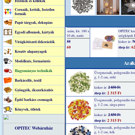
Festékek és kellékek
Ceruzák, kréták, festetlen
formák
Papír tárgyak, dekupázs
Egyedi albumok, kártyák
Virágkötészeti dekorációk
Kreatív alapanyagok
Modellezés, formaöntés
Az alk
Hagyományos technikák
Üvegmozaik, polygonális fo
g, 1-2 cm, zöld
Barkácsfilc, textil
2 850 Ft
kisker ár:
Gyöngyök, ékszerkészítés
2 315 Ft
shop ár:
Építő barkács csomagok
Üvegmozaik, polygonális fo
g, 1-2 cm, sárga-piros
Könyvek, ötletek
2 850 Ft
kisker ár:
2 315 Ft
shop ár:
OPITEC Webáruház
Üvegmozaik, polygonális fo
g, 1-2 cm, kék