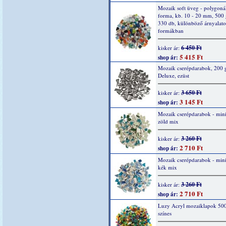
Mozaik soft üveg - polygonál
forma, kb. 10 - 20 mm, 500 
330 db, különböző árnyalato
formákban
6 450 Ft
kisker ár:
5 415 Ft
shop ár:
Mozaik cserépdarabok, 200 g
Deluxe, ezüst
3 650 Ft
kisker ár:
3 145 Ft
shop ár:
Mozaik cserépdarabok - mini
zöld mix
3 260 Ft
kisker ár:
2 710 Ft
shop ár:
Mozaik cserépdarabok - mini
kék mix
3 260 Ft
kisker ár:
2 710 Ft
shop ár:
Luzy Acryl mozaiklapok 500
színes