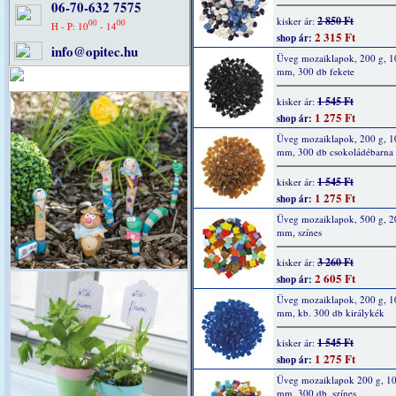
06-70-632 7575
2 850 Ft
kisker ár:
00
00
H - P: 10
- 14
2 315 Ft
shop ár:
info@opitec.hu
Üveg mozaiklapok, 200 g, 1
mm, 300 db fekete
1 545 Ft
kisker ár:
1 275 Ft
shop ár:
Üveg mozaiklapok, 200 g, 1
mm, 300 db csokoládébarna
1 545 Ft
kisker ár:
1 275 Ft
shop ár:
Üveg mozaiklapok, 500 g, 2
mm, színes
3 260 Ft
kisker ár:
2 605 Ft
shop ár:
Üveg mozaiklapok, 200 g, 1
mm, kb. 300 db királykék
1 545 Ft
kisker ár:
1 275 Ft
shop ár:
Üveg mozaiklapok 200 g, 10
mm, 300 db, színes