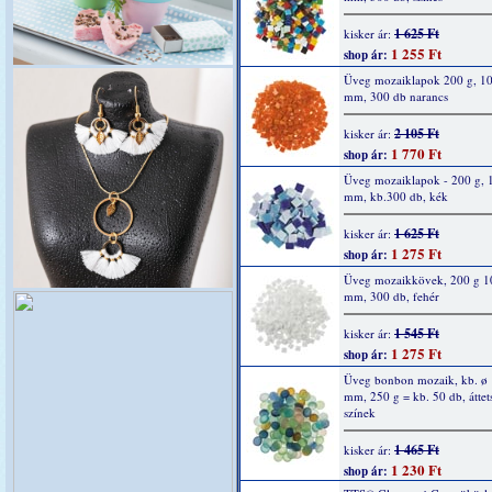
1 625 Ft
kisker ár:
1 255 Ft
shop ár:
Üveg mozaiklapok 200 g, 10
mm, 300 db narancs
2 105 Ft
kisker ár:
1 770 Ft
shop ár:
Üveg mozaiklapok - 200 g, 
mm, kb.300 db, kék
1 625 Ft
kisker ár:
1 275 Ft
shop ár:
Üveg mozaikkövek, 200 g 1
mm, 300 db, fehér
1 545 Ft
kisker ár:
1 275 Ft
shop ár:
Üveg bonbon mozaik, kb. ø 
mm, 250 g = kb. 50 db, áttet
színek
1 465 Ft
kisker ár:
1 230 Ft
shop ár: