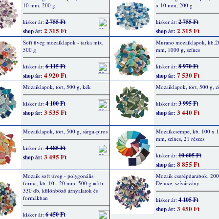
10 mm, 200 g
x 10 mm, 200 g
2 755 Ft
2 755 Ft
kisker ár:
kisker ár:
2 315 Ft
2 315 Ft
shop ár:
shop ár:
Soft üveg mozaiklapok - tarka mix,
Murano mozaiklapok, kb.2
500 g
mm, 1000 g, színes
6 115 Ft
8 970 Ft
kisker ár:
kisker ár:
4 920 Ft
7 530 Ft
shop ár:
shop ár:
Mozaiklapok, tört, 500 g, kék
Mozaiklapok, tört, 500 g, z
4 100 Ft
3 995 Ft
kisker ár:
kisker ár:
3 535 Ft
3 440 Ft
shop ár:
shop ár:
Mozaiklapok, tört, 500 g, sárga-piros
Mozaikcsempe, kb. 100 x 1
mm, színes, 21 részes
4 485 Ft
kisker ár:
10 605 Ft
kisker ár:
3 495 Ft
shop ár:
8 855 Ft
shop ár:
Mozaik soft üveg - polygonális
Mozaik cserépdarabok, 200
forma, kb. 10 - 20 mm, 500 g = kb.
Deluxe, szívárvány
330 db, különböző árnyalatok és
formákban
4 105 Ft
kisker ár:
3 450 Ft
shop ár:
6 450 Ft
kisker ár: