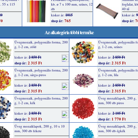
Az alkategória többi terméke
Üvegmozaik, polygonális forma, 200
Üvegmozaik, polygonális f
g, 1-2 cm, zöld
g, 1-2 cm, színes
2 850 Ft
2 850 Ft
kisker ár:
kisker ár:
2 315 Ft
2 315 Ft
shop ár:
shop ár:
Üvegmozaik, polygonális forma, 200
Üvegmozaik, polygonális f
g, 1-2 cm, sárga-piros
g, 1-2 cm, lila
2 850 Ft
2 850 Ft
kisker ár:
kisker ár:
2 315 Ft
2 315 Ft
shop ár:
shop ár:
Üvegmozaik, polygonális forma, 200
Üveg mozaiklapok, 200 g, 
g, 1-2 cm, kék
mm, 300 db piros
2 850 Ft
2 105 Ft
kisker ár:
kisker ár:
2 315 Ft
1 770 Ft
shop ár:
shop ár:
Üveg mozaiklapok, 200 g, 10 x 10
Üveg mozaiklapok, 200 g, 
mm, 300 db fekete
mm, 300 db égkék