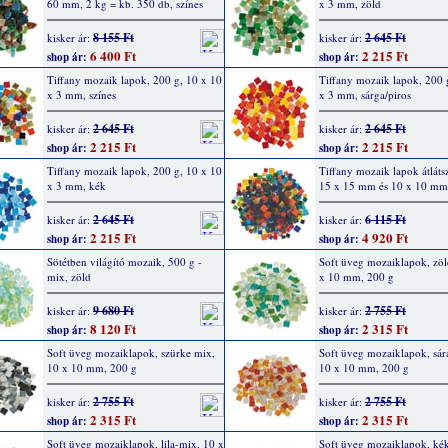
60 mm, 2 kg = kb. 350 db, színes
x 3 mm, zöld
8 155 Ft
2 645 Ft
kisker ár:
kisker ár:
6 400 Ft
2 215 Ft
shop ár:
shop ár:
Tiffany mozaik lapok, 200 g, 10 x 10
Tiffany mozaik lapok, 200 
x 3 mm, színes
x 3 mm, sárga/piros
2 645 Ft
2 645 Ft
kisker ár:
kisker ár:
2 215 Ft
2 215 Ft
shop ár:
shop ár:
Tiffany mozaik lapok, 200 g, 10 x 10
Tiffany mozaik lapok átláts
x 3 mm, kék
15 x 15 mm és 10 x 10 mm
2 645 Ft
6 115 Ft
kisker ár:
kisker ár:
2 215 Ft
4 920 Ft
shop ár:
shop ár:
Sötétben világító mozaik, 500 g -
Soft üveg mozaiklapok, zöl
mix, zöld
x 10 mm, 200 g
9 680 Ft
2 755 Ft
kisker ár:
kisker ár:
8 120 Ft
2 315 Ft
shop ár:
shop ár:
Soft üveg mozaiklapok, szürke mix,
Soft üveg mozaiklapok, sára
10 x 10 mm, 200 g
10 x 10 mm, 200 g
2 755 Ft
2 755 Ft
kisker ár:
kisker ár:
2 315 Ft
2 315 Ft
shop ár:
shop ár:
Soft üveg mozaiklapok, lila-mix, 10 x
Soft üveg mozaiklapok, ké