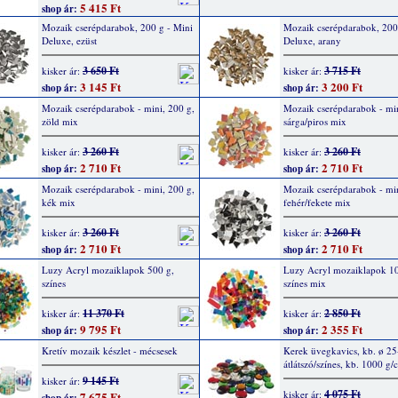
5 415 Ft
shop ár:
Mozaik cserépdarabok, 200 g - Mini
Mozaik cserépdarabok, 200
Deluxe, ezüst
Deluxe, arany
3 650 Ft
3 715 Ft
kisker ár:
kisker ár:
3 145 Ft
3 200 Ft
shop ár:
shop ár:
Mozaik cserépdarabok - mini, 200 g,
Mozaik cserépdarabok - min
zöld mix
sárga/piros mix
3 260 Ft
3 260 Ft
kisker ár:
kisker ár:
2 710 Ft
2 710 Ft
shop ár:
shop ár:
Mozaik cserépdarabok - mini, 200 g,
Mozaik cserépdarabok - min
kék mix
fehér/fekete mix
3 260 Ft
3 260 Ft
kisker ár:
kisker ár:
2 710 Ft
2 710 Ft
shop ár:
shop ár:
Luzy Acryl mozaiklapok 500 g,
Luzy Acryl mozaiklapok 10
színes
színes mix
11 370 Ft
2 850 Ft
kisker ár:
kisker ár:
9 795 Ft
2 355 Ft
shop ár:
shop ár:
Kretív mozaik készlet - mécsesek
Kerek üvegkavics, kb. ø 2
átlátszó/színes, kb. 1000 g/c
9 145 Ft
kisker ár:
4 075 Ft
kisker ár:
7 675 Ft