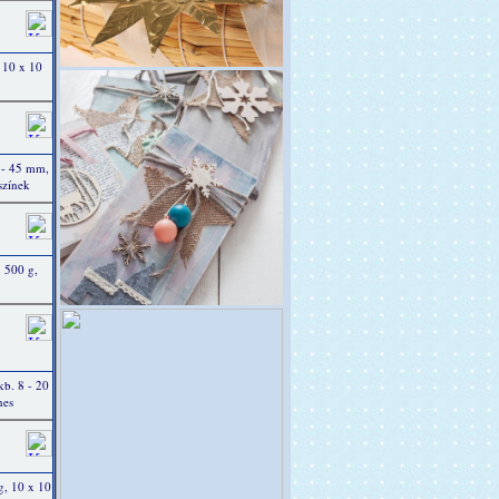
 10 x 10
 - 45 mm,
színek
 500 g,
b. 8 - 20
nes
g, 10 x 10