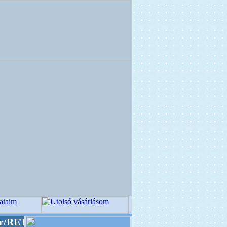
" designba!
+++++++ OPITEC - A Kreatív Világ 