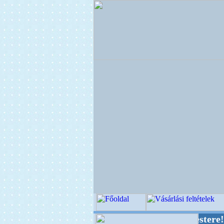
+ OPITEC - A Kreatív Világ Mestere! +++++++ 