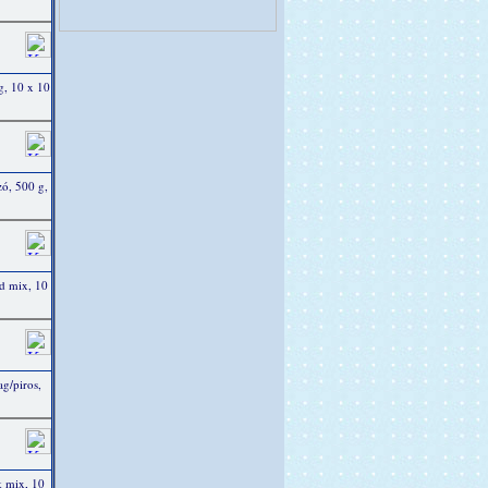
g, 10 x 10
zó, 500 g,
d mix, 10
g/piros,
k mix, 10