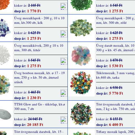
2 105 Ft
1 545 Ft
kisker ár:
kisker ár:
1 770 Ft
1 275 Ft
shop ár:
shop ár:
Üveg mozaiklapok - 200 g, 10 x 10
Üveg mozaiklapok - 200 g,
mm, kb.300 db, kék
mm, kb. 300 db, zöld
1 625 Ft
1 625 Ft
kisker ár:
kisker ár:
1 275 Ft
1 275 Ft
shop ár:
shop ár:
Üveg mozaikkövek, 200 g 10 x 10
Üveg darab mozaik, kb. 10
mm, 300 db, fehér
300 g = kb. 45 db, áttetsző 
1 545 Ft
1 870 Ft
kisker ár:
kisker ár:
1 275 Ft
1 530 Ft
shop ár:
shop ár:
Üveg bonbon mozaik, kb. ø 17 - 19
Tükörmozaik, 3 mm vastag,
mm, 250 g = kb. 50 db, áttetsző
kb.460 db, tarka
színek
6 930 Ft
kisker ár:
1 465 Ft
kisker ár:
5 770 Ft
shop ár:
1 230 Ft
shop ár:
TTS® Glow and Go - tükörlap, kb.ø
Tört üvegmozaik darabok, k
300 mm, 7 db
mm, 2 kg = kb. 750 db, szí
24 045 Ft
8 155 Ft
kisker ár:
kisker ár:
20 185 Ft
6 400 Ft
shop ár:
shop ár:
Tört üvegmozaik darabok, kb. 15 -
Tiffany mozaik lapok, 200 