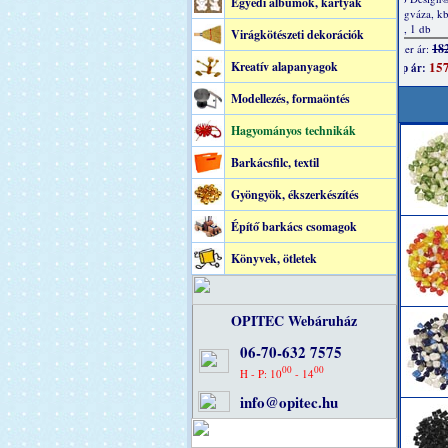
Egyedi albumok, kártyák
Virágkötészeti dekorációk
Kreatív alapanyagok
Modellezés, formaöntés
Hagyományos technikák
Barkácsfilc, textil
Gyöngyök, ékszerkészítés
Építő barkács csomagok
Könyvek, ötletek
OPITEC Webáruház
06-70-632 7575
00
00
H - P: 10
- 14
info@opitec.hu