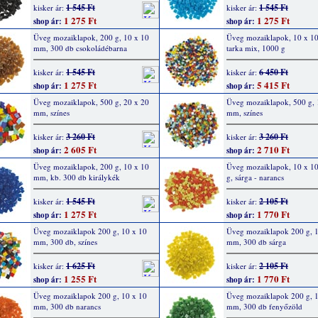
1 545 Ft
1 545 Ft
kisker ár:
kisker ár:
1 275 Ft
1 275 Ft
shop ár:
shop ár:
Üveg mozaiklapok, 200 g, 10 x 10
Üveg mozaiklapok, 10 x 1
mm, 300 db csokoládébarna
tarka mix, 1000 g
1 545 Ft
6 450 Ft
kisker ár:
kisker ár:
1 275 Ft
5 415 Ft
shop ár:
shop ár:
Üveg mozaiklapok, 500 g, 20 x 20
Üveg mozaiklapok, 500 g, 
mm, színes
mm, színes
3 260 Ft
3 260 Ft
kisker ár:
kisker ár:
2 605 Ft
2 710 Ft
shop ár:
shop ár:
Üveg mozaiklapok, 200 g, 10 x 10
Üveg mozaiklapok, 10 x 1
mm, kb. 300 db királykék
g, sárga - narancs
1 545 Ft
2 105 Ft
kisker ár:
kisker ár:
1 275 Ft
1 770 Ft
shop ár:
shop ár:
Üveg mozaiklapok 200 g, 10 x 10
Üveg mozaiklapok 200 g, 
mm, 300 db, színes
mm, 300 db sárga
1 625 Ft
2 105 Ft
kisker ár:
kisker ár:
1 255 Ft
1 770 Ft
shop ár:
shop ár:
Üveg mozaiklapok 200 g, 10 x 10
Üveg mozaiklapok 200 g, 
mm, 300 db narancs
mm, 300 db fenyőzöld