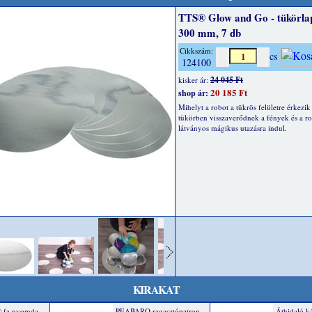
TTS® Glow and Go - tükörlap
300 mm, 7 db
Cikkszám:
cs
124100
24 045 Ft
kisker ár:
20 185 Ft
shop ár:
Mihelyt a robot a tükrös felületre érkezik
tükörben visszaverődnek a fények és a r
látványos mágikus utazásra indul.
KIRAKAT