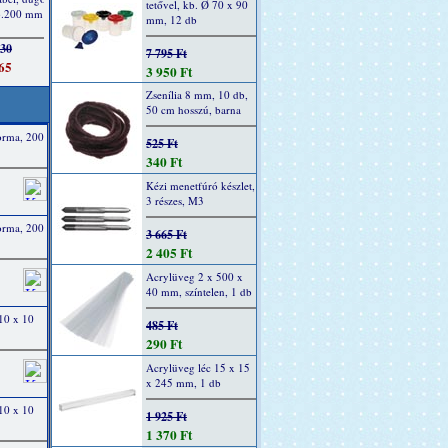
tetővel, kb. Ø 70 x 90
mm, 12 db
7 795 Ft
3 950 Ft
Zsenília 8 mm, 10 db,
50 cm hosszú, barna
orma, 200
525 Ft
340 Ft
Kézi menetfúró készlet,
3 részes, M3
orma, 200
3 665 Ft
2 405 Ft
Acrylüveg 2 x 500 x
40 mm, színtelen, 1 db
10 x 10
485 Ft
290 Ft
Acrylüveg léc 15 x 15
x 245 mm, 1 db
10 x 10
1 925 Ft
1 370 Ft