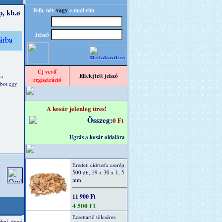
Felh. név
vagy
e-mail cím
, kb.ø
Jelszó
Új vevő
Elfelejtett jelszó
 a
regisztráció
obot egy
A kosár jelenleg üres!
Összeg:
0 Ft
Ugrás a kosár oldalára
Eredeti cidrusfa cserép,
500 db, 19 x 30 x 1, 5
mm
11 900 Ft
4 500 Ft
Ecsettartó tölcséres