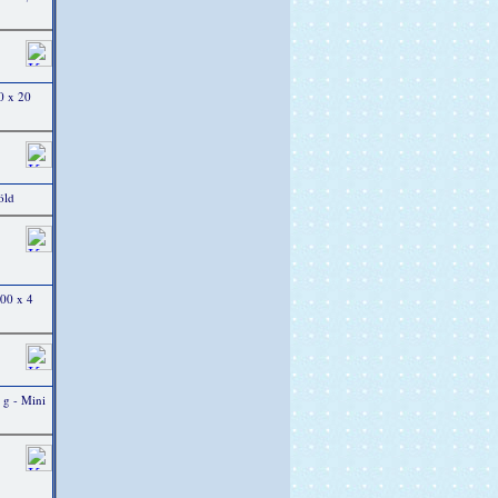
0 x 20
öld
00 x 4
 g - Mini