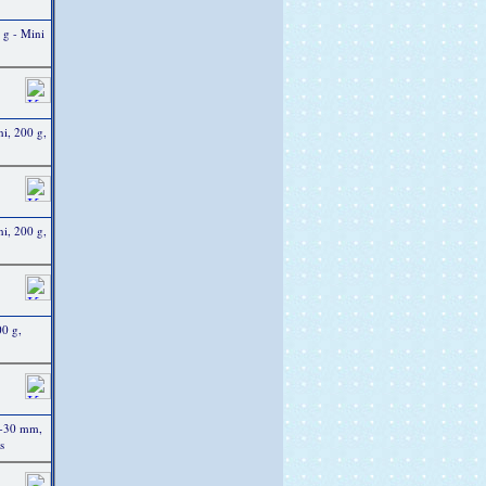
 g - Mini
i, 200 g,
i, 200 g,
0 g,
5-30 mm,
s