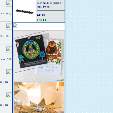
Fénydióda foglalat 5
mm, 10 db
0 x 4 mm,
445 Ft
165 Ft
10 x 10
0 mm, 200
10 x 10
10 x 10