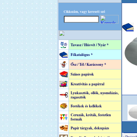
Cikkszám, vagy keresett szó
Tavasz / Húsvét / Nyár *
Főkatalógus *
Ősz / Tél / Karácsony *
Színes papírok
Kreatívitás a papírral
Lyukasztók, ollók, nyomdázás,
ragasztók
Festékek és kellékek
Ceruzák, kréták, festetlen
formák
Papír tárgyak, dekupázs