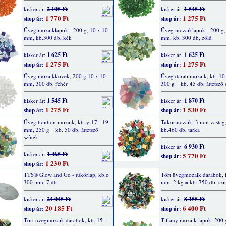
2 105 Ft
1 545 Ft
kisker ár:
kisker ár:
1 770 Ft
1 275 Ft
shop ár:
shop ár:
Üveg mozaiklapok - 200 g, 10 x 10
Üveg mozaiklapok - 200 g,
mm, kb.300 db, kék
mm, kb. 300 db, zöld
1 625 Ft
1 625 Ft
kisker ár:
kisker ár:
1 275 Ft
1 275 Ft
shop ár:
shop ár:
Üveg mozaikkövek, 200 g 10 x 10
Üveg darab mozaik, kb. 10
mm, 300 db, fehér
300 g = kb. 45 db, áttetsző 
1 545 Ft
1 870 Ft
kisker ár:
kisker ár:
1 275 Ft
1 530 Ft
shop ár:
shop ár:
Üveg bonbon mozaik, kb. ø 17 - 19
Tükörmozaik, 3 mm vastag,
mm, 250 g = kb. 50 db, áttetsző
kb.460 db, tarka
színek
6 930 Ft
kisker ár:
1 465 Ft
kisker ár:
5 770 Ft
shop ár:
1 230 Ft
shop ár:
TTS® Glow and Go - tükörlap, kb.ø
Tört üvegmozaik darabok, k
300 mm, 7 db
mm, 2 kg = kb. 750 db, szí
24 045 Ft
8 155 Ft
kisker ár:
kisker ár:
20 185 Ft
6 400 Ft
shop ár:
shop ár:
Tört üvegmozaik darabok, kb. 15 -
Tiffany mozaik lapok, 200 