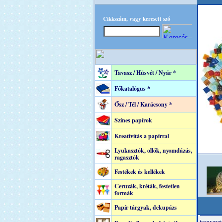
Cikkszám, vagy keresett szó
Tavasz / Húsvét / Nyár *
Főkatalógus *
Ősz / Tél / Karácsony *
Színes papírok
Kreatívitás a papírral
Lyukasztók, ollók, nyomdázás,
ragasztók
Festékek és kellékek
Ceruzák, kréták, festetlen
formák
Papír tárgyak, dekupázs