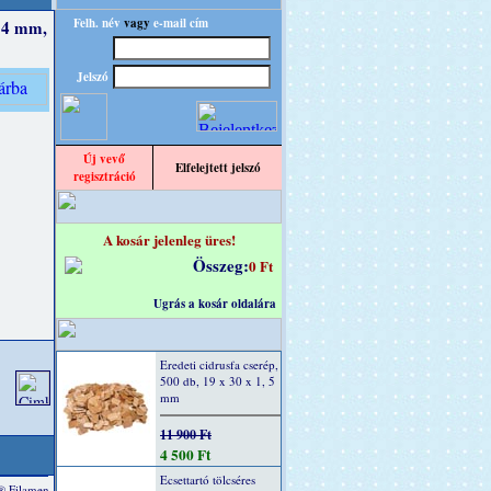
Felh. név
vagy
e-mail cím
x 4 mm,
Jelszó
Új vevő
Elfelejtett jelszó
regisztráció
A kosár jelenleg üres!
Összeg:
0 Ft
Ugrás a kosár oldalára
Eredeti cidrusfa cserép,
500 db, 19 x 30 x 1, 5
mm
11 900 Ft
4 500 Ft
Ecsettartó tölcséres