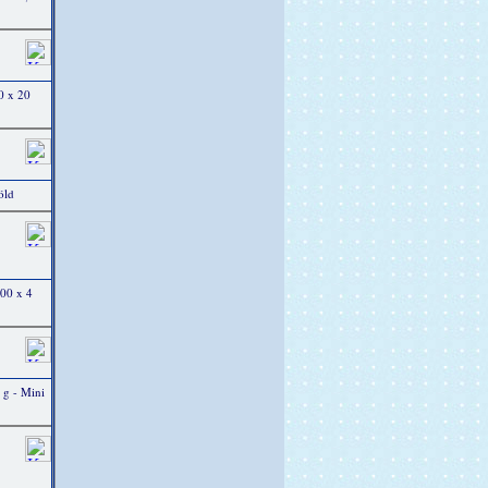
0 x 20
öld
00 x 4
 g - Mini