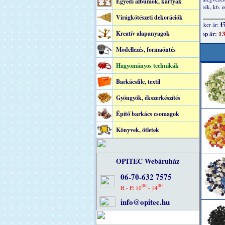
Egyedi albumok, kártyák
Virágkötészeti dekorációk
Kreatív alapanyagok
Modellezés, formaöntés
Hagyományos technikák
Barkácsfilc, textil
Gyöngyök, ékszerkészítés
Építő barkács csomagok
Könyvek, ötletek
OPITEC Webáruház
06-70-632 7575
00
00
H - P: 10
- 14
info@opitec.hu