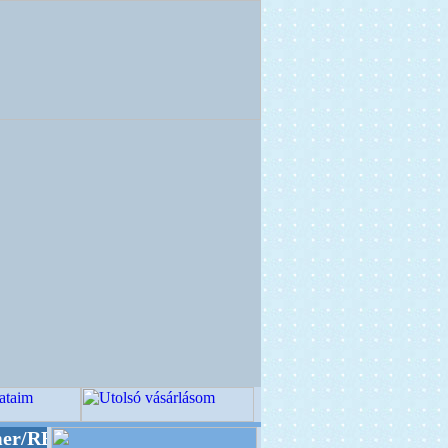
O" designba!
+++++++ OPITEC - A Kreatív Világ