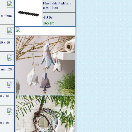
Fénydióda foglalat 5
mm, 10 db
0 x 4 mm,
445 Ft
165 Ft
10 x 10
0 mm, 200
10 x 10
10 x 10