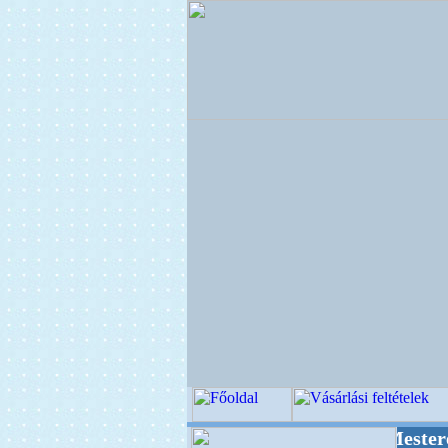
++ OPITEC - A Kreatív Világ Mestere! +++++++