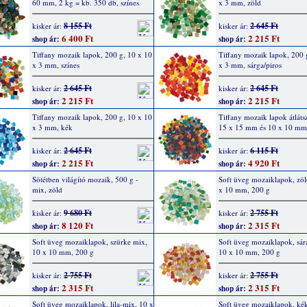
60 mm, 2 kg = kb. 350 db, színes
x 3 mm, zöld
8 155 Ft
2 645 Ft
kisker ár:
kisker ár:
6 400 Ft
2 215 Ft
shop ár:
shop ár:
Tiffany mozaik lapok, 200 g, 10 x 10
Tiffany mozaik lapok, 200 
x 3 mm, színes
x 3 mm, sárga/piros
2 645 Ft
2 645 Ft
kisker ár:
kisker ár:
2 215 Ft
2 215 Ft
shop ár:
shop ár:
Tiffany mozaik lapok, 200 g, 10 x 10
Tiffany mozaik lapok átláts
x 3 mm, kék
15 x 15 mm és 10 x 10 mm
2 645 Ft
6 115 Ft
kisker ár:
kisker ár:
2 215 Ft
4 920 Ft
shop ár:
shop ár:
Sötétben világító mozaik, 500 g -
Soft üveg mozaiklapok, zöl
mix, zöld
x 10 mm, 200 g
9 680 Ft
2 755 Ft
kisker ár:
kisker ár:
8 120 Ft
2 315 Ft
shop ár:
shop ár:
Soft üveg mozaiklapok, szürke mix,
Soft üveg mozaiklapok, sára
10 x 10 mm, 200 g
10 x 10 mm, 200 g
2 755 Ft
2 755 Ft
kisker ár:
kisker ár:
2 315 Ft
2 315 Ft
shop ár:
shop ár:
Soft üveg mozaiklapok, lila-mix, 10 x
Soft üveg mozaiklapok, ké