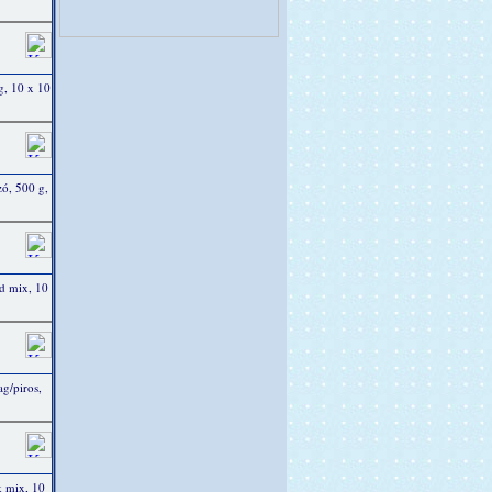
g, 10 x 10
zó, 500 g,
d mix, 10
g/piros,
k mix, 10