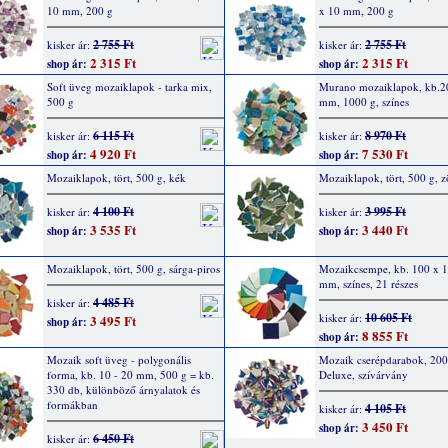
10 mm, 200 g
x 10 mm, 200 g
2 755 Ft
2 755 Ft
kisker ár:
kisker ár:
2 315 Ft
2 315 Ft
shop ár:
shop ár:
Soft üveg mozaiklapok - tarka mix,
Murano mozaiklapok, kb.2
500 g
mm, 1000 g, színes
6 115 Ft
8 970 Ft
kisker ár:
kisker ár:
4 920 Ft
7 530 Ft
shop ár:
shop ár:
Mozaiklapok, tört, 500 g, kék
Mozaiklapok, tört, 500 g, z
4 100 Ft
3 995 Ft
kisker ár:
kisker ár:
3 535 Ft
3 440 Ft
shop ár:
shop ár:
Mozaiklapok, tört, 500 g, sárga-piros
Mozaikcsempe, kb. 100 x 1
mm, színes, 21 részes
4 485 Ft
kisker ár:
10 605 Ft
kisker ár:
3 495 Ft
shop ár:
8 855 Ft
shop ár:
Mozaik soft üveg - polygonális
Mozaik cserépdarabok, 200
forma, kb. 10 - 20 mm, 500 g = kb.
Deluxe, szívárvány
330 db, különböző árnyalatok és
formákban
4 105 Ft
kisker ár:
3 450 Ft
shop ár:
6 450 Ft
kisker ár: