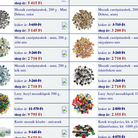
5 415 Ft
shop ár:
Mozaik cserépdarabok, 200 g - Mini
Mozaik cserépdarabok, 200
Deluxe, ezüst
Deluxe, arany
3 650 Ft
3 715 Ft
kisker ár:
kisker ár:
3 145 Ft
3 200 Ft
shop ár:
shop ár:
Mozaik cserépdarabok - mini, 200 g,
Mozaik cserépdarabok - min
zöld mix
sárga/piros mix
3 260 Ft
3 260 Ft
kisker ár:
kisker ár:
2 710 Ft
2 710 Ft
shop ár:
shop ár:
Mozaik cserépdarabok - mini, 200 g,
Mozaik cserépdarabok - min
kék mix
fehér/fekete mix
3 260 Ft
3 260 Ft
kisker ár:
kisker ár:
2 710 Ft
2 710 Ft
shop ár:
shop ár:
Luzy Acryl mozaiklapok 500 g,
Luzy Acryl mozaiklapok 10
színes
színes mix
11 370 Ft
2 850 Ft
kisker ár:
kisker ár:
9 795 Ft
2 355 Ft
shop ár:
shop ár:
Kretív mozaik készlet - mécsesek
Kerek üvegkavics, kb. ø 2
átlátszó/színes, kb. 1000 g/c
9 145 Ft
kisker ár:
4 075 Ft
kisker ár:
7 675 Ft