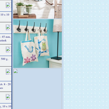
 10 x 10
 - 45 mm,
színek
 500 g,
b. 8 - 20
nes
g, 10 x 10