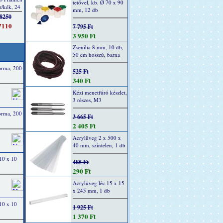
tetővel, kb. Ø 70 x 90
mm, 12 db
7 795 Ft
3 950 Ft
Zsenília 8 mm, 10 db,
50 cm hosszú, barna
orma, 200
525 Ft
340 Ft
Kézi menetfúró készlet,
3 részes, M3
orma, 200
3 665 Ft
2 405 Ft
Acrylüveg 2 x 500 x
40 mm, színtelen, 1 db
10 x 10
485 Ft
290 Ft
Acrylüveg léc 15 x 15
x 245 mm, 1 db
10 x 10
1 925 Ft
1 370 Ft