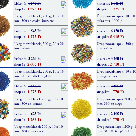
1 545 Ft
1 545 Ft
kisker ár:
kisker ár:
1 275 Ft
1 275 Ft
shop ár:
shop ár:
Üveg mozaiklapok, 200 g, 10 x 10
Üveg mozaiklapok, 10 x 1
mm, 300 db csokoládébarna
tarka mix, 1000 g
1 545 Ft
6 450 Ft
kisker ár:
kisker ár:
1 275 Ft
5 415 Ft
shop ár:
shop ár:
Üveg mozaiklapok, 500 g, 20 x 20
Üveg mozaiklapok, 500 g, 
mm, színes
mm, színes
3 260 Ft
3 260 Ft
kisker ár:
kisker ár:
2 605 Ft
2 710 Ft
shop ár:
shop ár:
Üveg mozaiklapok, 200 g, 10 x 10
Üveg mozaiklapok, 10 x 1
mm, kb. 300 db királykék
g, sárga - narancs
1 545 Ft
2 105 Ft
kisker ár:
kisker ár:
1 275 Ft
1 770 Ft
shop ár:
shop ár:
Üveg mozaiklapok 200 g, 10 x 10
Üveg mozaiklapok 200 g, 
mm, 300 db, színes
mm, 300 db sárga
1 625 Ft
2 105 Ft
kisker ár:
kisker ár:
1 255 Ft
1 770 Ft
shop ár:
shop ár:
Üveg mozaiklapok 200 g, 10 x 10
Üveg mozaiklapok 200 g, 
mm, 300 db narancs
mm, 300 db fenyőzöld