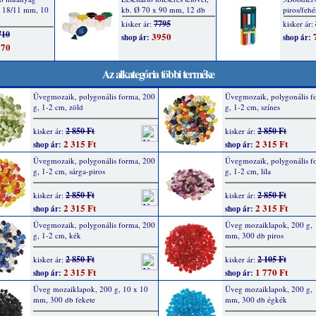
Az alkategória többi terméke
Üvegmozaik, polygonális forma, 200
Üvegmozaik, polygonális f
g, 1-2 cm, zöld
g, 1-2 cm, színes
2 850 Ft
2 850 Ft
kisker ár:
kisker ár:
2 315 Ft
2 315 Ft
shop ár:
shop ár:
Üvegmozaik, polygonális forma, 200
Üvegmozaik, polygonális f
g, 1-2 cm, sárga-piros
g, 1-2 cm, lila
2 850 Ft
2 850 Ft
kisker ár:
kisker ár:
2 315 Ft
2 315 Ft
shop ár:
shop ár:
Üvegmozaik, polygonális forma, 200
Üveg mozaiklapok, 200 g, 
g, 1-2 cm, kék
mm, 300 db piros
2 850 Ft
2 105 Ft
kisker ár:
kisker ár:
2 315 Ft
1 770 Ft
shop ár:
shop ár:
Üveg mozaiklapok, 200 g, 10 x 10
Üveg mozaiklapok, 200 g, 
mm, 300 db fekete
mm, 300 db égkék