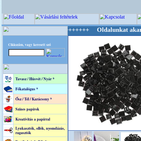
lág Mestere! +++++++ Oldalunkat akarattal ta
Cikkszám, vagy keresett szó
Tavasz / Húsvét / Nyár *
Főkatalógus *
Ősz / Tél / Karácsony *
Színes papírok
Kreatívitás a papírral
Lyukasztók, ollók, nyomdázás,
ragasztók