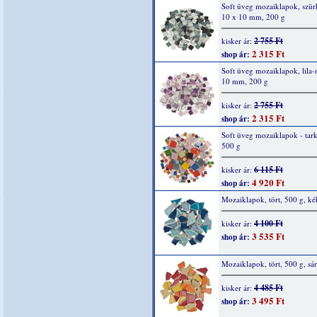
Soft üveg mozaiklapok, szür
10 x 10 mm, 200 g
2 755 Ft
kisker ár:
2 315 Ft
shop ár:
Soft üveg mozaiklapok, lila-
10 mm, 200 g
2 755 Ft
kisker ár:
2 315 Ft
shop ár:
Soft üveg mozaiklapok - tar
500 g
6 115 Ft
kisker ár:
4 920 Ft
shop ár:
Mozaiklapok, tört, 500 g, ké
4 100 Ft
kisker ár:
3 535 Ft
shop ár:
Mozaiklapok, tört, 500 g, sá
4 485 Ft
kisker ár:
3 495 Ft
shop ár: