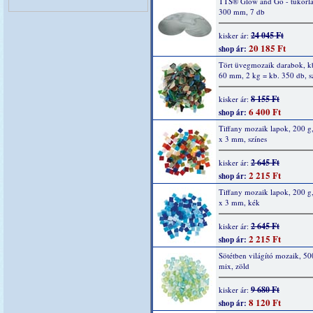
TTS® Glow and Go - tükörla
300 mm, 7 db
24 045 Ft
kisker ár:
20 185 Ft
shop ár:
Tört üvegmozaik darabok, kb
60 mm, 2 kg = kb. 350 db, s
8 155 Ft
kisker ár:
6 400 Ft
shop ár:
Tiffany mozaik lapok, 200 g
x 3 mm, színes
2 645 Ft
kisker ár:
2 215 Ft
shop ár:
Tiffany mozaik lapok, 200 g
x 3 mm, kék
2 645 Ft
kisker ár:
2 215 Ft
shop ár:
Sötétben világító mozaik, 50
mix, zöld
9 680 Ft
kisker ár:
8 120 Ft
shop ár: