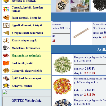
Festékek és kellékek
Ceruzák, kréták, festetlen
formák
Papír tárgyak, dekupázs
Egyedi albumok, kártyák
Virágkötészeti dekorációk
Kreatív alapanyagok
Modellezés, formaöntés
Az alk
Hagyományos technikák
Üvegmozaik, polygonális fo
g, 1-2 cm, zöld
Barkácsfilc, textil
2 850 Ft
kisker ár:
Gyöngyök, ékszerkészítés
2 315 Ft
shop ár:
Építő barkács csomagok
Üvegmozaik, polygonális fo
g, 1-2 cm, sárga-piros
Könyvek, ötletek
2 850 Ft
kisker ár:
2 315 Ft
shop ár:
OPITEC Webáruház
Üvegmozaik, polygonális fo
g, 1-2 cm, kék