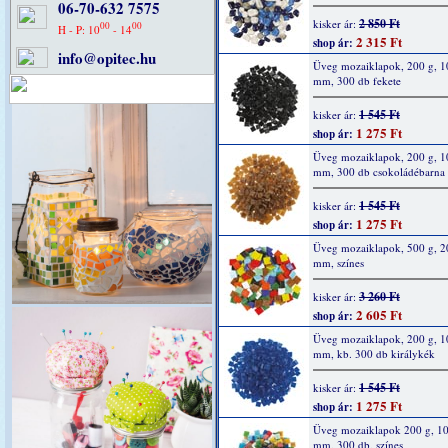
06-70-632 7575
2 850 Ft
kisker ár:
00
00
H - P: 10
- 14
2 315 Ft
shop ár:
info@opitec.hu
Üveg mozaiklapok, 200 g, 1
mm, 300 db fekete
1 545 Ft
kisker ár:
1 275 Ft
shop ár:
Üveg mozaiklapok, 200 g, 1
mm, 300 db csokoládébarna
1 545 Ft
kisker ár:
1 275 Ft
shop ár:
Üveg mozaiklapok, 500 g, 2
mm, színes
3 260 Ft
kisker ár:
2 605 Ft
shop ár:
Üveg mozaiklapok, 200 g, 1
mm, kb. 300 db királykék
1 545 Ft
kisker ár:
1 275 Ft
shop ár:
Üveg mozaiklapok 200 g, 10
mm, 300 db, színes