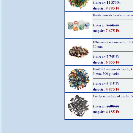
11 370 Ft
kisker ár:
9 795 Ft
shop ár:
Kretív mozaik készlet - mécs
9 145 Ft
kisker ár:
7 675 Ft
shop ár:
Félnemes kavicsmozaik, 1000
30 mm
7 745 Ft
kisker ár:
6 055 Ft
shop ár:
Fantázi üvegmozaik lapok, k
5 mm, 500 g, tarka
6 115 Ft
kisker ár:
4 875 Ft
shop ár:
Cserép mozaikalpok, ezüst, 
5 300 Ft
kisker ár:
4 185 Ft
shop ár: