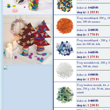
1 625 Ft
kisker ár:
1 255 Ft
shop ár:
Üveg mozaiklapok 200 g, 10
mm, 300 db narancs
2 105 Ft
kisker ár:
1 770 Ft
shop ár:
Üveg mozaiklapok - 200 g, 
mm, kb.300 db, kék
1 625 Ft
kisker ár:
1 275 Ft
shop ár:
Üveg mozaikkövek, 200 g 1
mm, 300 db, fehér
1 545 Ft
kisker ár:
1 275 Ft
shop ár:
Üveg bonbon mozaik, kb. ø 
mm, 250 g = kb. 50 db, áttet
színek
1 465 Ft
kisker ár:
1 230 Ft
shop ár: