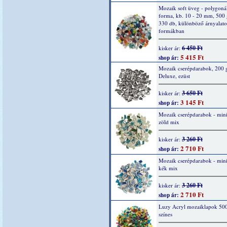
Mozaik soft üveg - polygonál
forma, kb. 10 - 20 mm, 500 
330 db, különböző árnyalato
formákban
6 450 Ft
kisker ár:
5 415 Ft
shop ár:
Mozaik cserépdarabok, 200 g
Deluxe, ezüst
3 650 Ft
kisker ár:
3 145 Ft
shop ár:
Mozaik cserépdarabok - mini
zöld mix
3 260 Ft
kisker ár:
2 710 Ft
shop ár:
Mozaik cserépdarabok - mini
kék mix
3 260 Ft
kisker ár:
2 710 Ft
shop ár:
Luzy Acryl mozaiklapok 500
színes