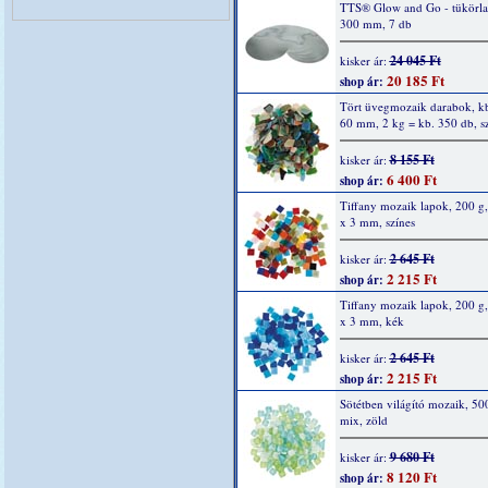
TTS® Glow and Go - tükörla
300 mm, 7 db
24 045 Ft
kisker ár:
20 185 Ft
shop ár:
Tört üvegmozaik darabok, kb
60 mm, 2 kg = kb. 350 db, sz
8 155 Ft
kisker ár:
6 400 Ft
shop ár:
Tiffany mozaik lapok, 200 g,
x 3 mm, színes
2 645 Ft
kisker ár:
2 215 Ft
shop ár:
Tiffany mozaik lapok, 200 g,
x 3 mm, kék
2 645 Ft
kisker ár:
2 215 Ft
shop ár:
Sötétben világító mozaik, 500
mix, zöld
9 680 Ft
kisker ár:
8 120 Ft
shop ár: