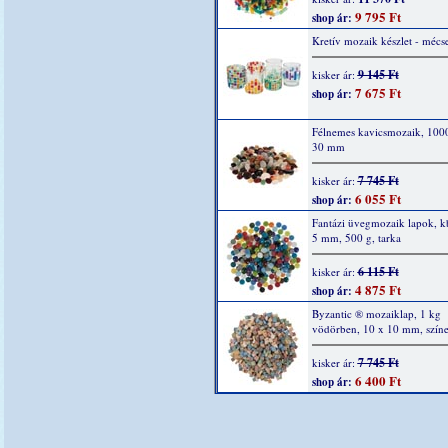
9 795 Ft
shop ár:
Kretív mozaik készlet - mécs
9 145 Ft
kisker ár:
7 675 Ft
shop ár:
Félnemes kavicsmozaik, 1000
30 mm
7 745 Ft
kisker ár:
6 055 Ft
shop ár:
Fantázi üvegmozaik lapok, k
5 mm, 500 g, tarka
6 115 Ft
kisker ár:
4 875 Ft
shop ár:
Byzantic ® mozaiklap, 1 kg
vödörben, 10 x 10 mm, színe
7 745 Ft
kisker ár:
6 400 Ft
shop ár: