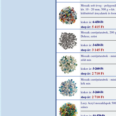
Mozaik soft üveg - polygonál
kb. 10 - 20 mm, 500 g = kb.
különböző árnyalatok és fo
6 450 Ft
kisker ár:
5 415 Ft
shop ár:
Mozaik cserépdarabok, 200 g
Deluxe, ezüst
3 650 Ft
kisker ár:
3 145 Ft
shop ár:
Mozaik cserépdarabok - mini
zöld mix
3 260 Ft
kisker ár:
2 710 Ft
shop ár:
Mozaik cserépdarabok - mini
kék mix
3 260 Ft
kisker ár:
2 710 Ft
shop ár:
Luzy Acryl mozaiklapok 500
színes
11 370 Ft
kisker ár: