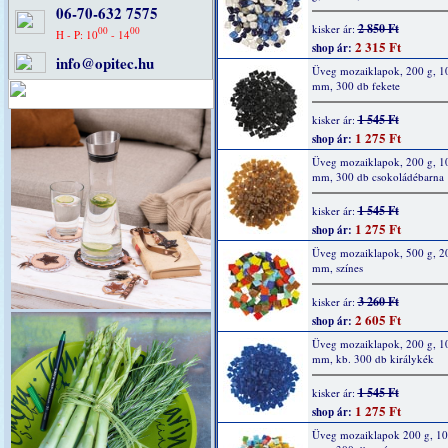
06-70-632 7575
2 850 Ft
kisker ár:
00
00
H - P: 10
- 14
2 315 Ft
shop ár:
info@opitec.hu
Üveg mozaiklapok, 200 g, 1
mm, 300 db fekete
1 545 Ft
kisker ár:
1 275 Ft
shop ár:
Üveg mozaiklapok, 200 g, 1
mm, 300 db csokoládébarna
1 545 Ft
kisker ár:
1 275 Ft
shop ár:
Üveg mozaiklapok, 500 g, 2
mm, színes
3 260 Ft
kisker ár:
2 605 Ft
shop ár:
Üveg mozaiklapok, 200 g, 1
mm, kb. 300 db királykék
1 545 Ft
kisker ár:
1 275 Ft
shop ár:
Üveg mozaiklapok 200 g, 10