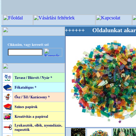
lág Mestere! +++++++ Oldalunkat akarattal ta
Cikkszám, vagy keresett szó
Tavasz / Húsvét / Nyár *
Főkatalógus *
Ősz / Tél / Karácsony *
Színes papírok
Kreatívitás a papírral
Lyukasztók, ollók, nyomdázás,
ragasztók