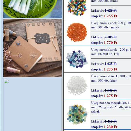
mm, 300 db, színes
1 625 Ft
kisker ár:
1 255 Ft
shop ár:
Üveg mozaiklapok 200 g, 10
mm, 300 db narancs
2 105 Ft
kisker ár:
1 770 Ft
shop ár:
Üveg mozaiklapok - 200 g, 
mm, kb.300 db, kék
1 625 Ft
kisker ár:
1 275 Ft
shop ár:
Üveg mozaikkövek, 200 g 1
mm, 300 db, fehér
1 545 Ft
kisker ár:
1 275 Ft
shop ár:
Üveg bonbon mozaik, kb. ø 
mm, 250 g = kb. 50 db, áttet
színek
1 465 Ft
kisker ár:
1 230 Ft
shop ár: