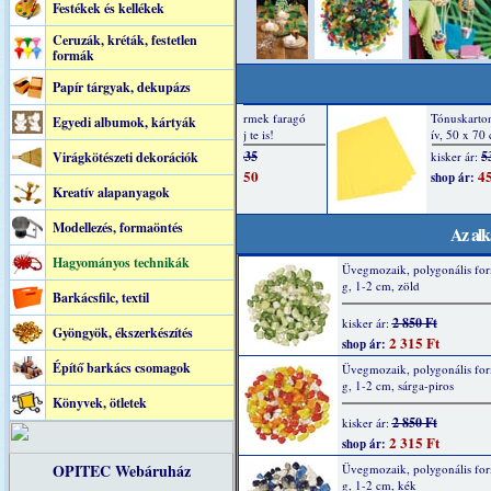
Festékek és kellékek
Ceruzák, kréták, festetlen
formák
Papír tárgyak, dekupázs
Egyedi albumok, kártyák
Virágkötészeti dekorációk
Kreatív alapanyagok
Modellezés, formaöntés
Az alk
Hagyományos technikák
Üvegmozaik, polygonális fo
g, 1-2 cm, zöld
Barkácsfilc, textil
2 850 Ft
kisker ár:
Gyöngyök, ékszerkészítés
2 315 Ft
shop ár:
Építő barkács csomagok
Üvegmozaik, polygonális fo
g, 1-2 cm, sárga-piros
Könyvek, ötletek
2 850 Ft
kisker ár:
2 315 Ft
shop ár:
OPITEC Webáruház
Üvegmozaik, polygonális fo
g, 1-2 cm, kék