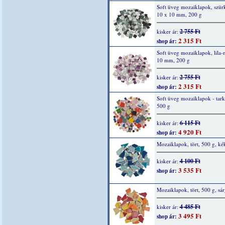
Soft üveg mozaiklapok, szür
10 x 10 mm, 200 g
2 755 Ft
kisker ár:
2 315 Ft
shop ár:
Soft üveg mozaiklapok, lila-
10 mm, 200 g
2 755 Ft
kisker ár:
2 315 Ft
shop ár:
Soft üveg mozaiklapok - tark
500 g
6 115 Ft
kisker ár:
4 920 Ft
shop ár:
Mozaiklapok, tört, 500 g, ké
4 100 Ft
kisker ár:
3 535 Ft
shop ár:
Mozaiklapok, tört, 500 g, sár
4 485 Ft
kisker ár:
3 495 Ft
shop ár: