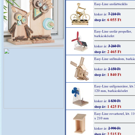
Easy-Line szolárbiciklis
7 210 Ft
kisker ár:
6 055 Ft
shop ár:
Easy-Line szolár propeller,
barkácskészlet
3 260 Ft
kisker ár:
2 465 Ft
shop ár:
Easy-Line szélmalom, barkác
2 150 Ft
kisker ár:
1 840 Ft
shop ár:
Easy-Line szélgenerátor, kb.
120 mm, barkácskészlet
1 830 Ft
kisker ár:
1 425 Ft
shop ár:
Easy-Line rovarhotel, kb. 1
x 210 mm
2 990 Ft
kisker ár:
2 515 Ft
shop ár: