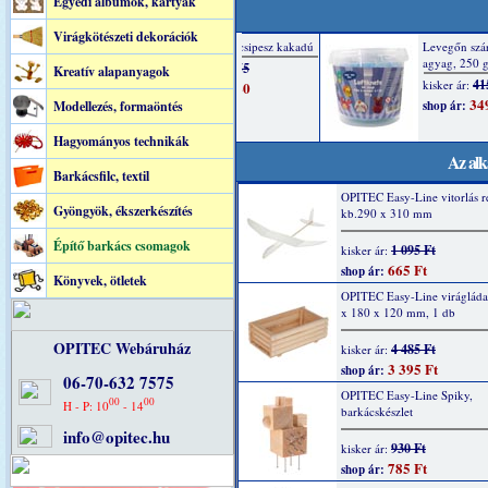
Egyedi albumok, kártyák
Virágkötészeti dekorációk
Kreatív alapanyagok
Modellezés, formaöntés
Hagyományos technikák
Az alk
Barkácsfilc, textil
OPITEC Easy-Line vitorlás r
Gyöngyök, ékszerkészítés
kb.290 x 310 mm
Építő barkács csomagok
1 095 Ft
kisker ár:
665 Ft
shop ár:
Könyvek, ötletek
OPITEC Easy-Line virágláda
x 180 x 120 mm, 1 db
OPITEC Webáruház
4 485 Ft
kisker ár:
3 395 Ft
shop ár:
06-70-632 7575
OPITEC Easy-Line Spiky,
00
00
H - P: 10
- 14
barkácskészlet
info@opitec.hu
930 Ft
kisker ár:
785 Ft
shop ár: