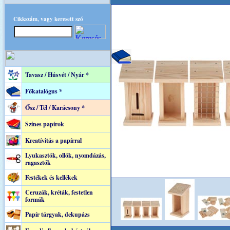
Cikkszám, vagy keresett szó
Tavasz / Húsvét / Nyár *
Főkatalógus *
Ősz / Tél / Karácsony *
Színes papírok
Kreatívitás a papírral
Lyukasztók, ollók, nyomdázás,
ragasztók
Festékek és kellékek
Ceruzák, kréták, festetlen
formák
Papír tárgyak, dekupázs