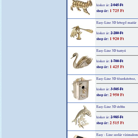
2 045 Ft
kisker ár:
1 725 Ft
shop ár:
Easy-Line 3D lebegő madár
2 280 Ft
kisker ár:
1 920 Ft
shop ár:
Easy-Line 3D hattyú
1 700 Ft
kisker ár:
1 425 Ft
shop ár:
Easy-Line 3D fészekdoboz,
3 505 Ft
kisker ár:
2 950 Ft
shop ár:
Easy-Line 3D delfin
2 985 Ft
kisker ár:
2 515 Ft
shop ár:
Easy - Line szolár vízimalom