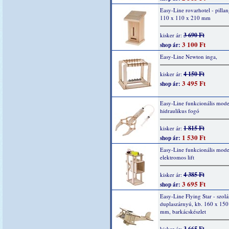
Easy-Line rovarhotel - pillan
110 x 110 x 210 mm
3 690 Ft
kisker ár:
3 100 Ft
shop ár:
Easy-Line Newton inga,
4 150 Ft
kisker ár:
3 495 Ft
shop ár:
Easy-Line funkcionális mode
hidraulikus fogó
1 815 Ft
kisker ár:
1 530 Ft
shop ár:
Easy-Line funkcionális model
elektromos lift
4 385 Ft
kisker ár:
3 695 Ft
shop ár:
Easy-Line Flying Star - szolá
duplaszárnyú, kb. 160 x 150
mm, barkácskészlet
3 665 Ft
kisker ár: