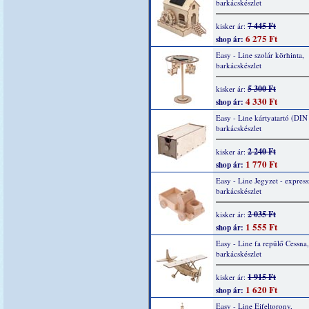
barkácskészlet
7 445 Ft
kisker ár:
6 275 Ft
shop ár:
Easy - Line szolár körhinta,
barkácskészlet
5 300 Ft
kisker ár:
4 330 Ft
shop ár:
Easy - Line kártyatartó (DIN
barkácskészlet
2 240 Ft
kisker ár:
1 770 Ft
shop ár:
Easy - Line Jegyzet - express
barkácskészlet
2 035 Ft
kisker ár:
1 555 Ft
shop ár:
Easy - Line fa repülő Cessna,
barkácskészlet
1 915 Ft
kisker ár:
1 620 Ft
shop ár:
Easy - Line Eifeltorony,