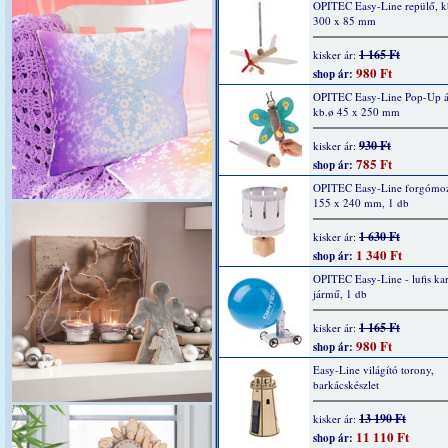
OPITEC Easy-Line repülő, k
300 x 85 mm
1 165 Ft
kisker ár:
980 Ft
shop ár:
OPITEC Easy-Line Pop-Up áll
kb.ø 45 x 250 mm
930 Ft
kisker ár:
785 Ft
shop ár:
OPITEC Easy-Line forgómozi
155 x 240 mm, 1 db
1 630 Ft
kisker ár:
1 340 Ft
shop ár:
OPITEC Easy-Line - lufis ka
jármű, 1 db
1 165 Ft
kisker ár:
980 Ft
shop ár:
Easy-Line világító torony,
barkácskészlet
13 190 Ft
kisker ár:
11 110 Ft
shop ár: