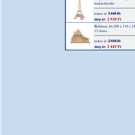
barkácskészlet
3 545 Ft
kisker ár:
2 920 Ft
shop ár:
Betlehem, kb.200 x 110 x 1
13 részes
2 910 Ft
kisker ár:
2 445 Ft
shop ár: