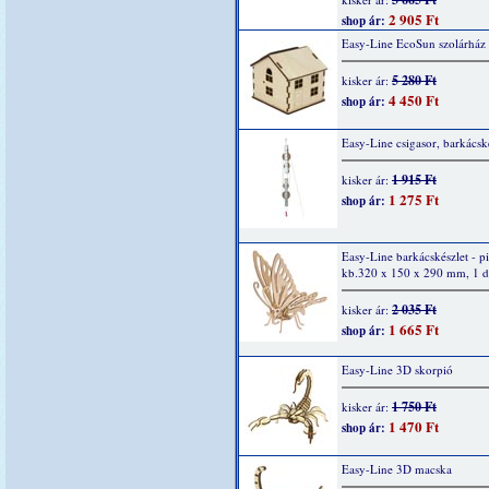
2 905 Ft
shop ár:
Easy-Line EcoSun szolárház
5 280 Ft
kisker ár:
4 450 Ft
shop ár:
Easy-Line csigasor, barkácsk
1 915 Ft
kisker ár:
1 275 Ft
shop ár:
Easy-Line barkácskészlet - pi
kb.320 x 150 x 290 mm, 1 
2 035 Ft
kisker ár:
1 665 Ft
shop ár:
Easy-Line 3D skorpió
1 750 Ft
kisker ár:
1 470 Ft
shop ár:
Easy-Line 3D macska