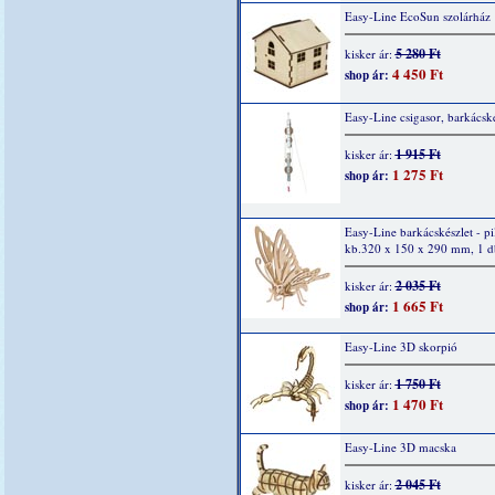
Easy-Line EcoSun szolárház
5 280 Ft
kisker ár:
4 450 Ft
shop ár:
Easy-Line csigasor, barkácské
1 915 Ft
kisker ár:
1 275 Ft
shop ár:
Easy-Line barkácskészlet - pi
kb.320 x 150 x 290 mm, 1 d
2 035 Ft
kisker ár:
1 665 Ft
shop ár:
Easy-Line 3D skorpió
1 750 Ft
kisker ár:
1 470 Ft
shop ár:
Easy-Line 3D macska
2 045 Ft
kisker ár: