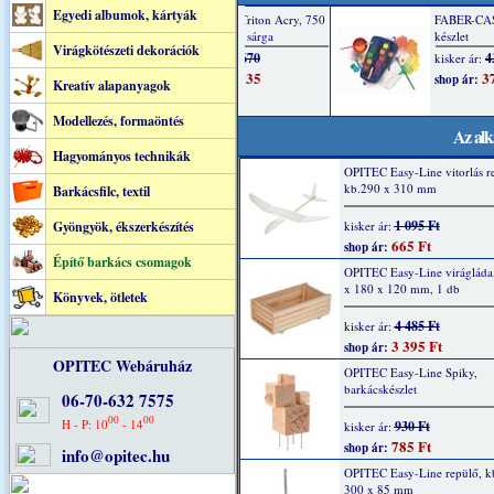
Egyedi albumok, kártyák
Virágkötészeti dekorációk
Kreatív alapanyagok
Modellezés, formaöntés
Az alk
Hagyományos technikák
OPITEC Easy-Line vitorlás r
kb.290 x 310 mm
Barkácsfilc, textil
1 095 Ft
Gyöngyök, ékszerkészítés
kisker ár:
665 Ft
shop ár:
Építő barkács csomagok
OPITEC Easy-Line virágláda
x 180 x 120 mm, 1 db
Könyvek, ötletek
4 485 Ft
kisker ár:
3 395 Ft
shop ár:
OPITEC Webáruház
OPITEC Easy-Line Spiky,
barkácskészlet
06-70-632 7575
00
00
H - P: 10
- 14
930 Ft
kisker ár:
785 Ft
shop ár:
info@opitec.hu
OPITEC Easy-Line repülő, k
300 x 85 mm