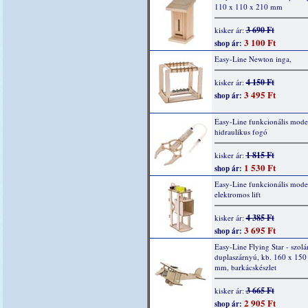
110 x 110 x 210 mm
3 690 Ft
kisker ár:
3 100 Ft
shop ár:
Easy-Line Newton inga,
4 150 Ft
kisker ár:
3 495 Ft
shop ár:
Easy-Line funkcionális mode
hidraulikus fogó
1 815 Ft
kisker ár:
1 530 Ft
shop ár:
Easy-Line funkcionális model
elektromos lift
4 385 Ft
kisker ár:
3 695 Ft
shop ár:
Easy-Line Flying Star - szolá
duplaszárnyú, kb. 160 x 150
mm, barkácskészlet
3 665 Ft
kisker ár:
2 905 Ft
shop ár: