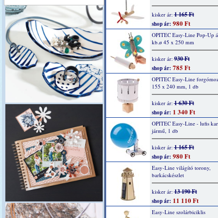
1 165 Ft
kisker ár:
980 Ft
shop ár:
OPITEC Easy-Line Pop-Up áll
kb.ø 45 x 250 mm
930 Ft
kisker ár:
785 Ft
shop ár:
OPITEC Easy-Line forgómozi
155 x 240 mm, 1 db
1 630 Ft
kisker ár:
1 340 Ft
shop ár:
OPITEC Easy-Line - lufis kar
jármű, 1 db
1 165 Ft
kisker ár:
980 Ft
shop ár:
Easy-Line világító torony,
barkácskészlet
13 190 Ft
kisker ár:
11 110 Ft
shop ár:
Easy-Line szolárbiciklis