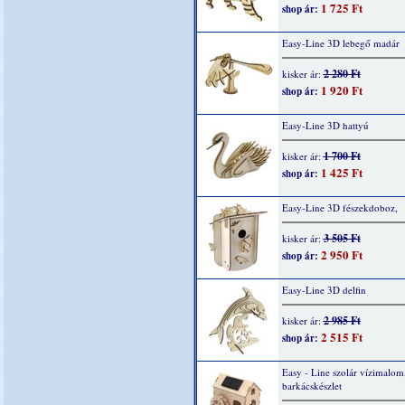
1 725 Ft
shop ár:
Easy-Line 3D lebegő madár
2 280 Ft
kisker ár:
1 920 Ft
shop ár:
Easy-Line 3D hattyú
1 700 Ft
kisker ár:
1 425 Ft
shop ár:
Easy-Line 3D fészekdoboz,
3 505 Ft
kisker ár:
2 950 Ft
shop ár:
Easy-Line 3D delfin
2 985 Ft
kisker ár:
2 515 Ft
shop ár:
Easy - Line szolár vízimalom
barkácskészlet