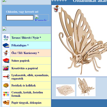
lág Mestere! +++++++ Oldalunkat akarattal ta
Cikkszám, vagy keresett szó
Tavasz / Húsvét / Nyár *
Főkatalógus *
Ősz / Tél / Karácsony *
Színes papírok
Kreatívitás a papírral
Lyukasztók, ollók, nyomdázás,
ragasztók
Festékek és kellékek
Ceruzák, kréták, festetlen
formák
Papír tárgyak, dekupázs