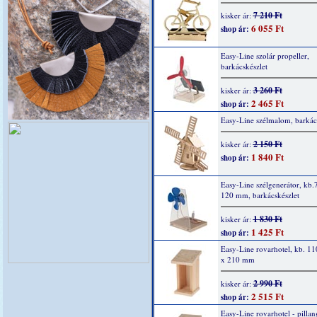
7 210 Ft
kisker ár:
6 055 Ft
shop ár:
Easy-Line szolár propeller,
barkácskészlet
3 260 Ft
kisker ár:
2 465 Ft
shop ár:
Easy-Line szélmalom, barkác
2 150 Ft
kisker ár:
1 840 Ft
shop ár:
Easy-Line szélgenerátor, kb.
120 mm, barkácskészlet
1 830 Ft
kisker ár:
1 425 Ft
shop ár:
Easy-Line rovarhotel, kb. 11
x 210 mm
2 990 Ft
kisker ár:
2 515 Ft
shop ár:
Easy-Line rovarhotel - pillan