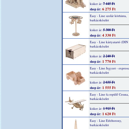
7 445 Ft
kisker ár:
6 275 Ft
shop ár:
Easy - Line szolár körhinta,
barkácskészlet
5 300 Ft
kisker ár:
4 330 Ft
shop ár:
Easy - Line kártyatartó (DIN 
barkácskészlet
2 240 Ft
kisker ár:
1 770 Ft
shop ár:
Easy - Line Jegyzet - express
barkácskészlet
2 035 Ft
kisker ár:
1 555 Ft
shop ár:
Easy - Line fa repülő Cessna,
barkácskészlet
1 915 Ft
kisker ár:
1 620 Ft
shop ár:
Easy - Line Eifeltorony,
barkácskészlet