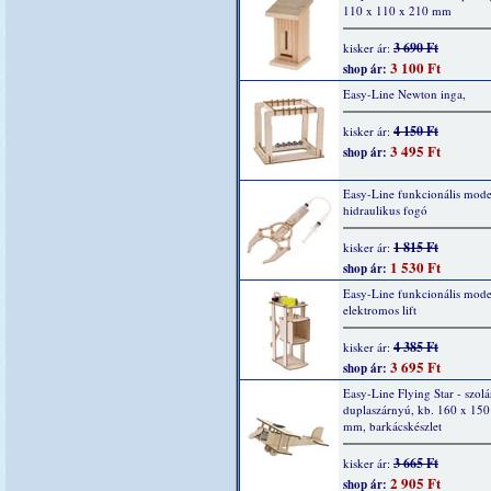
110 x 110 x 210 mm
3 690 Ft
kisker ár:
3 100 Ft
shop ár:
Easy-Line Newton inga,
4 150 Ft
kisker ár:
3 495 Ft
shop ár:
Easy-Line funkcionális mode
hidraulikus fogó
1 815 Ft
kisker ár:
1 530 Ft
shop ár:
Easy-Line funkcionális model
elektromos lift
4 385 Ft
kisker ár:
3 695 Ft
shop ár:
Easy-Line Flying Star - szolá
duplaszárnyú, kb. 160 x 150
mm, barkácskészlet
3 665 Ft
kisker ár:
2 905 Ft
shop ár: