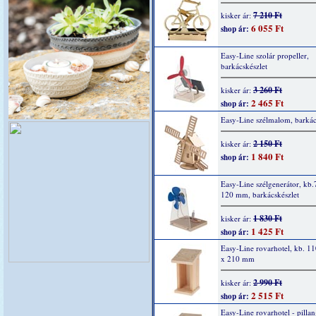
7 210 Ft
kisker ár:
6 055 Ft
shop ár:
Easy-Line szolár propeller,
barkácskészlet
3 260 Ft
kisker ár:
2 465 Ft
shop ár:
Easy-Line szélmalom, barkác
2 150 Ft
kisker ár:
1 840 Ft
shop ár:
Easy-Line szélgenerátor, kb.
120 mm, barkácskészlet
1 830 Ft
kisker ár:
1 425 Ft
shop ár:
Easy-Line rovarhotel, kb. 1
x 210 mm
2 990 Ft
kisker ár:
2 515 Ft
shop ár:
Easy-Line rovarhotel - pillan