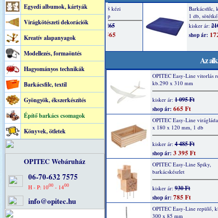
Egyedi albumok, kártyák
Virágkötészeti dekorációk
Kreatív alapanyagok
Modellezés, formaöntés
Az alk
Hagyományos technikák
OPITEC Easy-Line vitorlás r
kb.290 x 310 mm
Barkácsfilc, textil
1 095 Ft
Gyöngyök, ékszerkészítés
kisker ár:
665 Ft
shop ár:
Építő barkács csomagok
OPITEC Easy-Line virágláda
x 180 x 120 mm, 1 db
Könyvek, ötletek
4 485 Ft
kisker ár:
3 395 Ft
shop ár:
OPITEC Webáruház
OPITEC Easy-Line Spiky,
barkácskészlet
06-70-632 7575
00
00
H - P: 10
- 14
930 Ft
kisker ár:
785 Ft
shop ár:
info@opitec.hu
OPITEC Easy-Line repülő, k
300 x 85 mm