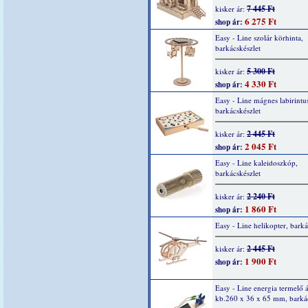
7 445 Ft
kisker ár:
6 275 Ft
shop ár:
Easy - Line szolár körhinta,
barkácskészlet
5 300 Ft
kisker ár:
4 330 Ft
shop ár:
Easy - Line mágnes labirintu
barkácskészlet
2 445 Ft
kisker ár:
2 045 Ft
shop ár:
Easy - Line kaleidoszkóp,
barkácskészlet
2 240 Ft
kisker ár:
1 860 Ft
shop ár:
Easy - Line helikopter, barká
2 445 Ft
kisker ár:
1 900 Ft
shop ár:
Easy - Line energia termelő 
kb.260 x 36 x 65 mm, barkác