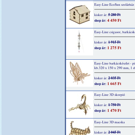
Easy-Line EcoSun szolárház
5 280 Ft
kisker ár:
4 450 Ft
shop ár:
Easy-Line csigasor, barkácsk
1 915 Ft
kisker ár:
1 275 Ft
shop ár:
Easy-Line barkácskészlet - pi
kb.320 x 150 x 290 mm, 1 
2 035 Ft
kisker ár:
1 665 Ft
shop ár:
Easy-Line 3D skorpió
1 750 Ft
kisker ár:
1 470 Ft
shop ár:
Easy-Line 3D macska
2 045 Ft
kisker ár: