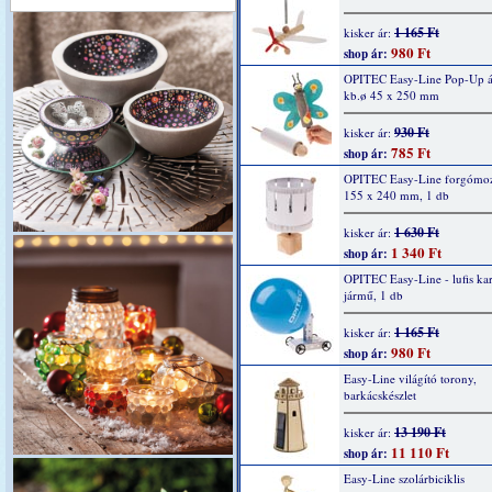
1 165 Ft
kisker ár:
980 Ft
shop ár:
OPITEC Easy-Line Pop-Up áll
kb.ø 45 x 250 mm
930 Ft
kisker ár:
785 Ft
shop ár:
OPITEC Easy-Line forgómozi
155 x 240 mm, 1 db
1 630 Ft
kisker ár:
1 340 Ft
shop ár:
OPITEC Easy-Line - lufis ka
jármű, 1 db
1 165 Ft
kisker ár:
980 Ft
shop ár:
Easy-Line világító torony,
barkácskészlet
13 190 Ft
kisker ár:
11 110 Ft
shop ár:
Easy-Line szolárbiciklis