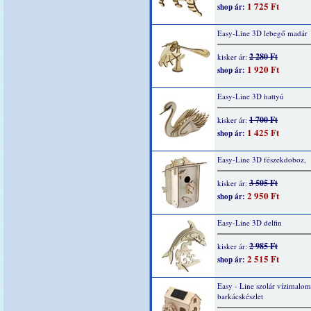
1 725 Ft
shop ár:
Easy-Line 3D lebegő madár
2 280 Ft
kisker ár:
1 920 Ft
shop ár:
Easy-Line 3D hattyú
1 700 Ft
kisker ár:
1 425 Ft
shop ár:
Easy-Line 3D fészekdoboz,
3 505 Ft
kisker ár:
2 950 Ft
shop ár:
Easy-Line 3D delfin
2 985 Ft
kisker ár:
2 515 Ft
shop ár:
Easy - Line szolár vízimalom
barkácskészlet