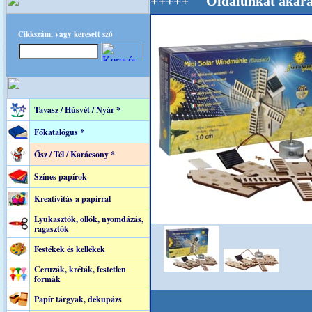
ág Mestere! +++++++ Oldalunkat akarattal tar
Cikkszám, vagy keresett szó
Tavasz / Húsvét / Nyár *
Főkatalógus *
Ősz / Tél / Karácsony *
Színes papírok
Kreatívitás a papírral
Lyukasztók, ollók, nyomdázás,
ragasztók
Festékek és kellékek
Ceruzák, kréták, festetlen
formák
Papír tárgyak, dekupázs