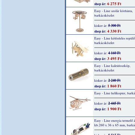
6 275 Ft
shop ár:
Easy - Line szolár körhinta,
barkácskészlet
5 300 Ft
kisker ár:
4 330 Ft
shop ár:
Easy - Line kétfedeles repül
barkácskészlet
4 160 Ft
kisker ár:
3 495 Ft
shop ár:
Easy - Line kaleidoszkóp,
barkácskészlet
2 240 Ft
kisker ár:
1 860 Ft
shop ár:
Easy - Line helikopter, barká
2 445 Ft
kisker ár:
1 900 Ft
shop ár:
Easy - Line energia termelő 
kb.260 x 36 x 65 mm, barkác