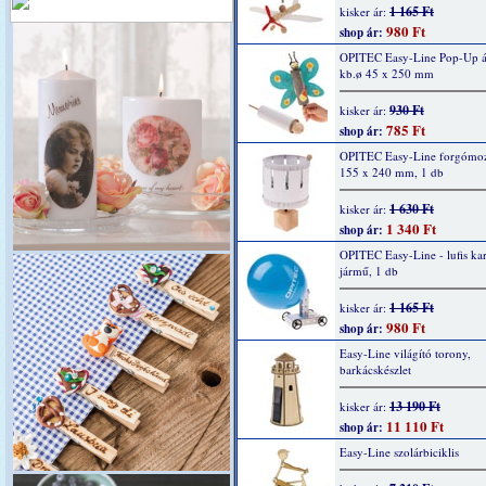
1 165 Ft
kisker ár:
980 Ft
shop ár:
OPITEC Easy-Line Pop-Up áll
kb.ø 45 x 250 mm
930 Ft
kisker ár:
785 Ft
shop ár:
OPITEC Easy-Line forgómozi
155 x 240 mm, 1 db
1 630 Ft
kisker ár:
1 340 Ft
shop ár:
OPITEC Easy-Line - lufis ka
jármű, 1 db
1 165 Ft
kisker ár:
980 Ft
shop ár:
Easy-Line világító torony,
barkácskészlet
13 190 Ft
kisker ár:
11 110 Ft
shop ár:
Easy-Line szolárbiciklis