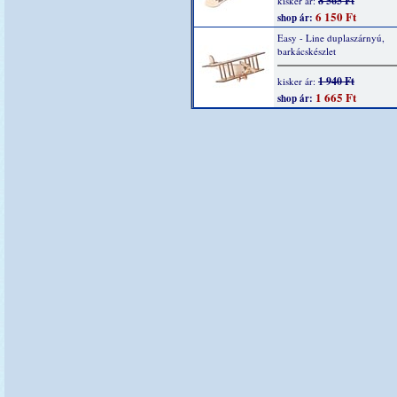
8 565 Ft
kisker ár:
6 150 Ft
shop ár:
Easy - Line duplaszárnyú,
barkácskészlet
1 940 Ft
kisker ár:
1 665 Ft
shop ár: