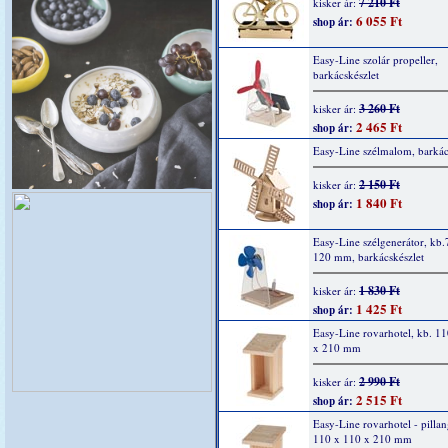
7 210 Ft
kisker ár:
6 055 Ft
shop ár:
Easy-Line szolár propeller,
barkácskészlet
3 260 Ft
kisker ár:
2 465 Ft
shop ár:
Easy-Line szélmalom, barkác
2 150 Ft
kisker ár:
1 840 Ft
shop ár:
Easy-Line szélgenerátor, kb.
120 mm, barkácskészlet
1 830 Ft
kisker ár:
1 425 Ft
shop ár:
Easy-Line rovarhotel, kb. 1
x 210 mm
2 990 Ft
kisker ár:
2 515 Ft
shop ár:
Easy-Line rovarhotel - pillan
110 x 110 x 210 mm