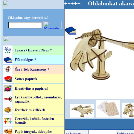
ág Mestere! +++++++ Oldalunkat akarattal tar
Cikkszám, vagy keresett szó
Tavasz / Húsvét / Nyár *
Főkatalógus *
Ősz / Tél / Karácsony *
Színes papírok
Kreatívitás a papírral
Lyukasztók, ollók, nyomdázás,
ragasztók
Festékek és kellékek
Ceruzák, kréták, festetlen
formák
Papír tárgyak, dekupázs