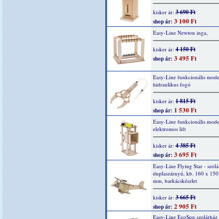
3 690 Ft
kisker ár:
3 100 Ft
shop ár:
Easy-Line Newton inga,
4 150 Ft
kisker ár:
3 495 Ft
shop ár:
Easy-Line funkcionális mode
hidraulikus fogó
1 815 Ft
kisker ár:
1 530 Ft
shop ár:
Easy-Line funkcionális model
elektromos lift
4 385 Ft
kisker ár:
3 695 Ft
shop ár:
Easy-Line Flying Star - szolá
duplaszárnyú, kb. 160 x 150
mm, barkácskészlet
3 665 Ft
kisker ár:
2 905 Ft
shop ár:
Easy-Line EcoSun szolárház