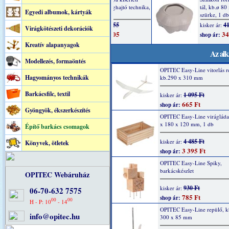
Egyedi albumok, kártyák
Virágkötészeti dekorációk
Kreatív alapanyagok
Az alk
Modellezés, formaöntés
OPITEC Easy-Line vitorlás r
Hagyományos technikák
kb.290 x 310 mm
Barkácsfilc, textil
1 095 Ft
kisker ár:
665 Ft
shop ár:
Gyöngyök, ékszerkészítés
OPITEC Easy-Line virágláda
x 180 x 120 mm, 1 db
Építő barkács csomagok
4 485 Ft
kisker ár:
Könyvek, ötletek
3 395 Ft
shop ár:
OPITEC Easy-Line Spiky,
barkácskészlet
OPITEC Webáruház
930 Ft
kisker ár:
06-70-632 7575
785 Ft
shop ár:
00
00
H - P: 10
- 14
OPITEC Easy-Line repülő, k
info@opitec.hu
300 x 85 mm