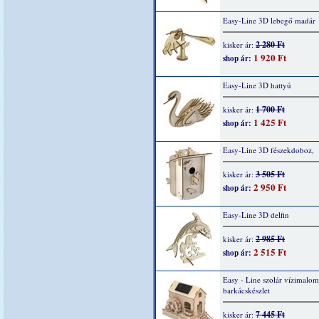
Easy-Line 3D lebegő madár
2 280 Ft
kisker ár:
1 920 Ft
shop ár:
Easy-Line 3D hattyú
1 700 Ft
kisker ár:
1 425 Ft
shop ár:
Easy-Line 3D fészekdoboz,
3 505 Ft
kisker ár:
2 950 Ft
shop ár:
Easy-Line 3D delfin
2 985 Ft
kisker ár:
2 515 Ft
shop ár:
Easy - Line szolár vízimalom
barkácskészlet
7 445 Ft
kisker ár: