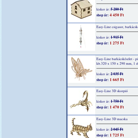
5 280 Ft
kisker ár:
4 450 Ft
shop ár:
Easy-Line csigasor, barkácsk
1 915 Ft
kisker ár:
1 275 Ft
shop ár:
Easy-Line barkácskészlet - pi
kb.320 x 150 x 290 mm, 1 
2 035 Ft
kisker ár:
1 665 Ft
shop ár:
Easy-Line 3D skorpió
1 750 Ft
kisker ár:
1 470 Ft
shop ár:
Easy-Line 3D macska
2 045 Ft
kisker ár:
1 725 Ft
shop ár: