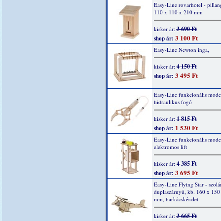
Easy-Line rovarhotel - pillan
110 x 110 x 210 mm
3 690 Ft
kisker ár:
3 100 Ft
shop ár:
Easy-Line Newton inga,
4 150 Ft
kisker ár:
3 495 Ft
shop ár:
Easy-Line funkcionális mode
hidraulikus fogó
1 815 Ft
kisker ár:
1 530 Ft
shop ár:
Easy-Line funkcionális model
elektromos lift
4 385 Ft
kisker ár:
3 695 Ft
shop ár:
Easy-Line Flying Star - szolá
duplaszárnyú, kb. 160 x 150
mm, barkácskészlet
3 665 Ft
kisker ár: