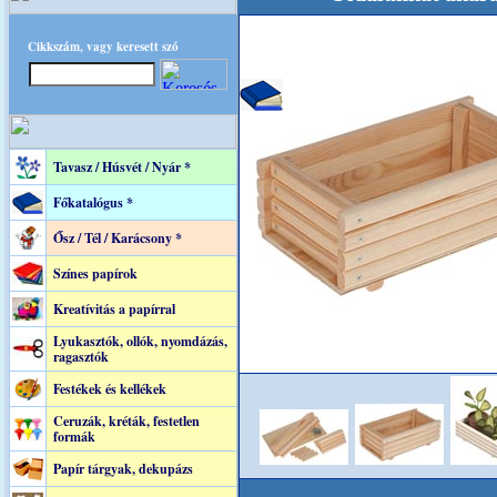
Cikkszám, vagy keresett szó
Tavasz / Húsvét / Nyár *
Főkatalógus *
Ősz / Tél / Karácsony *
Színes papírok
Kreatívitás a papírral
Lyukasztók, ollók, nyomdázás,
ragasztók
Festékek és kellékek
Ceruzák, kréták, festetlen
formák
Papír tárgyak, dekupázs