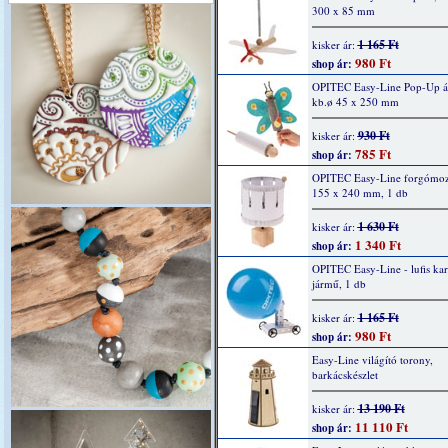
300 x 85 mm
1 165 Ft
kisker ár:
980 Ft
shop ár:
OPITEC Easy-Line Pop-Up áll
kb.ø 45 x 250 mm
930 Ft
kisker ár:
785 Ft
shop ár:
OPITEC Easy-Line forgómozi
155 x 240 mm, 1 db
1 630 Ft
kisker ár:
1 340 Ft
shop ár:
OPITEC Easy-Line - lufis kar
jármű, 1 db
1 165 Ft
kisker ár:
980 Ft
shop ár:
Easy-Line világító torony,
barkácskészlet
13 190 Ft
kisker ár:
11 110 Ft
shop ár: