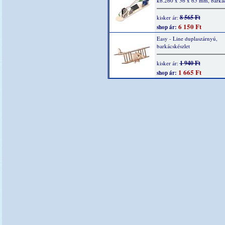
kb.260 x 36 x 65 mm, barkác
8 565 Ft
kisker ár:
6 150 Ft
shop ár:
Easy - Line duplaszárnyú,
barkácskészlet
1 940 Ft
kisker ár:
1 665 Ft
shop ár: