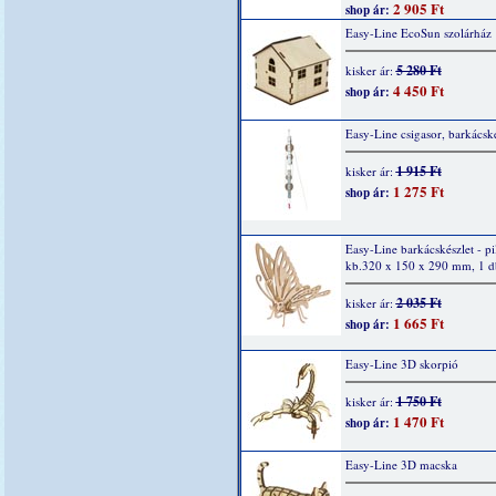
2 905 Ft
shop ár:
Easy-Line EcoSun szolárház
5 280 Ft
kisker ár:
4 450 Ft
shop ár:
Easy-Line csigasor, barkácské
1 915 Ft
kisker ár:
1 275 Ft
shop ár:
Easy-Line barkácskészlet - pi
kb.320 x 150 x 290 mm, 1 d
2 035 Ft
kisker ár:
1 665 Ft
shop ár:
Easy-Line 3D skorpió
1 750 Ft
kisker ár:
1 470 Ft
shop ár:
Easy-Line 3D macska