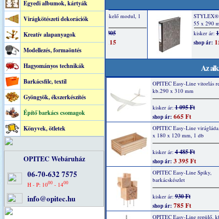
Egyedi albumok, kártyák
Virágkötészeti dekorációk
Kreatív alapanyagok
Modellezés, formaöntés
Hagyományos technikák
Az alk
Barkácsfilc, textil
OPITEC Easy-Line vitorlás r
kb.290 x 310 mm
Gyöngyök, ékszerkészítés
1 095 Ft
kisker ár:
Építő barkács csomagok
665 Ft
shop ár:
Könyvek, ötletek
OPITEC Easy-Line virágláda
x 180 x 120 mm, 1 db
4 485 Ft
kisker ár:
OPITEC Webáruház
3 395 Ft
shop ár:
06-70-632 7575
OPITEC Easy-Line Spiky,
barkácskészlet
00
00
H - P: 10
- 14
930 Ft
kisker ár:
info@opitec.hu
785 Ft
shop ár:
OPITEC Easy-Line repülő, k