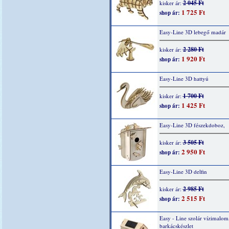
2 045 Ft
kisker ár:
1 725 Ft
shop ár:
Easy-Line 3D lebegő madár
2 280 Ft
kisker ár:
1 920 Ft
shop ár:
Easy-Line 3D hattyú
1 700 Ft
kisker ár:
1 425 Ft
shop ár:
Easy-Line 3D fészekdoboz,
3 505 Ft
kisker ár:
2 950 Ft
shop ár:
Easy-Line 3D delfin
2 985 Ft
kisker ár:
2 515 Ft
shop ár:
Easy - Line szolár vízimalom
barkácskészlet