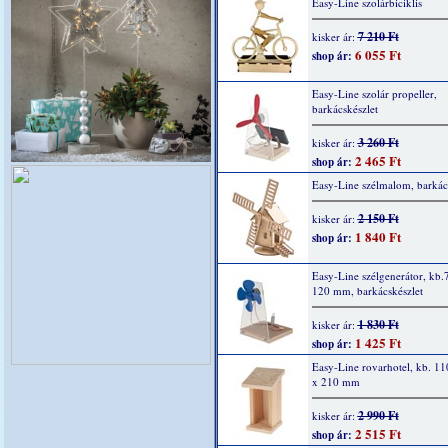
Easy-Line szolárbiciklis
7 210 Ft
kisker ár:
6 055 Ft
shop ár:
Easy-Line szolár propeller,
barkácskészlet
3 260 Ft
kisker ár:
2 465 Ft
shop ár:
Easy-Line szélmalom, barkác
2 150 Ft
kisker ár:
1 840 Ft
shop ár:
Easy-Line szélgenerátor, kb.
120 mm, barkácskészlet
1 830 Ft
kisker ár:
1 425 Ft
shop ár:
Easy-Line rovarhotel, kb. 11
x 210 mm
2 990 Ft
kisker ár:
2 515 Ft
shop ár: