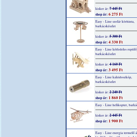
7 445 Ft
kisker ár:
6 275 Ft
shop ár:
Easy - Line szolár körhinta,
barkácskészlet
5 300 Ft
kisker ár:
4 330 Ft
shop ár:
Easy - Line kétfedeles repülő
barkácskészlet
4 160 Ft
kisker ár:
3 495 Ft
shop ár:
Easy - Line kaleidoszkóp,
barkácskészlet
2 240 Ft
kisker ár:
1 860 Ft
shop ár:
Easy - Line helikopter, barká
2 445 Ft
kisker ár:
1 900 Ft
shop ár:
Easy - Line energia termelő á