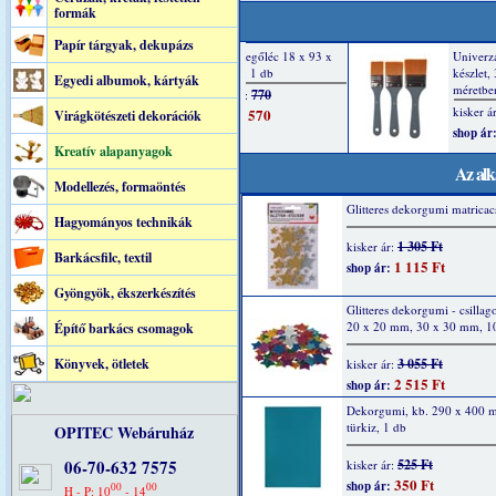
formák
Papír tárgyak, dekupázs
Egyedi albumok, kártyák
Virágkötészeti dekorációk
Kreatív alapanyagok
Az alk
Modellezés, formaöntés
Glitteres dekorgumi matricacs
Hagyományos technikák
1 305 Ft
kisker ár:
Barkácsfilc, textil
1 115 Ft
shop ár:
Gyöngyök, ékszerkészítés
Glitteres dekorgumi - csillag
20 x 20 mm, 30 x 30 mm, 1
Építő barkács csomagok
Könyvek, ötletek
3 055 Ft
kisker ár:
2 515 Ft
shop ár:
Dekorgumi, kb. 290 x 400 
türkiz, 1 db
OPITEC Webáruház
06-70-632 7575
525 Ft
kisker ár:
350 Ft
shop ár:
00
00
H - P: 10
- 14