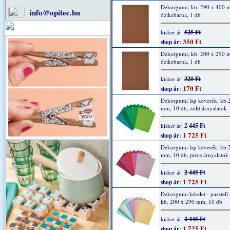
Dekorgumi, kb. 290 x 400 
info@opitec.hu
őzikebarna, 1 db
525 Ft
kisker ár:
350 Ft
shop ár:
Dekorgumi, kb. 200 x 290 
őzikebarna, 1 db
320 Ft
kisker ár:
170 Ft
shop ár:
Dekorgumi lap keverék, kb.
mm, 10 db, zöld árnyalatok
2 445 Ft
kisker ár:
1 725 Ft
shop ár:
Dekorgumi lap keverék, kb.
mm, 10 db, piros árnyalatok
2 445 Ft
kisker ár:
1 725 Ft
shop ár:
Dekorgumi készlet - pasztell 
kb. 200 x 290 mm, 10 db
2 445 Ft
kisker ár:
1 725 Ft
shop ár: