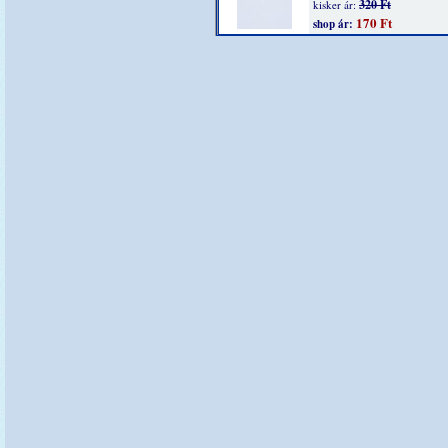
320 Ft
kisker ár:
170 Ft
shop ár: