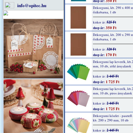
350 Ft
shop ár:
info@opitec.hu
Dekorgumi, kb. 290 x 400 
őzikebarna, 1 db
525 Ft
kisker ár:
350 Ft
shop ár:
Dekorgumi, kb. 200 x 290 
őzikebarna, 1 db
320 Ft
kisker ár:
170 Ft
shop ár:
Dekorgumi lap keverék, kb.
mm, 10 db, zöld árnyalatok
2 445 Ft
kisker ár:
1 725 Ft
shop ár:
Dekorgumi lap keverék, kb.
mm, 10 db, piros árnyalatok
2 445 Ft
kisker ár:
1 725 Ft
shop ár:
Dekorgumi készlet - pasztell 
kb. 200 x 290 mm, 10 db
2 445 Ft
kisker ár: