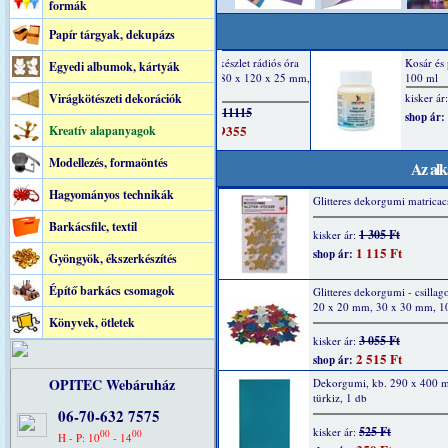
formák
Papír tárgyak, dekupázs
Egyedi albumok, kártyák
Virágkötészeti dekorációk
Kreatív alapanyagok
Modellezés, formaöntés
Az alk
Hagyományos technikák
Glitteres dekorgumi matricacs
Barkácsfilc, textil
1 305 Ft
kisker ár:
1 115 Ft
shop ár:
Gyöngyök, ékszerkészítés
Építő barkács csomagok
Glitteres dekorgumi - csillag
20 x 20 mm, 30 x 30 mm, 1
Könyvek, ötletek
3 055 Ft
kisker ár:
2 515 Ft
shop ár:
OPITEC Webáruház
Dekorgumi, kb. 290 x 400 
türkiz, 1 db
06-70-632 7575
525 Ft
kisker ár:
00
00
H - P: 10
- 14