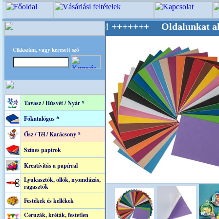
 Világ Mestere! +++++++ Oldalunkat akarattal
Cikkszám, vagy keresett szó
Tavasz / Húsvét / Nyár *
Főkatalógus *
Ősz / Tél / Karácsony *
Színes papírok
Kreatívitás a papírral
Lyukasztók, ollók, nyomdázás,
ragasztók
Festékek és kellékek
Ceruzák, kréták, festetlen