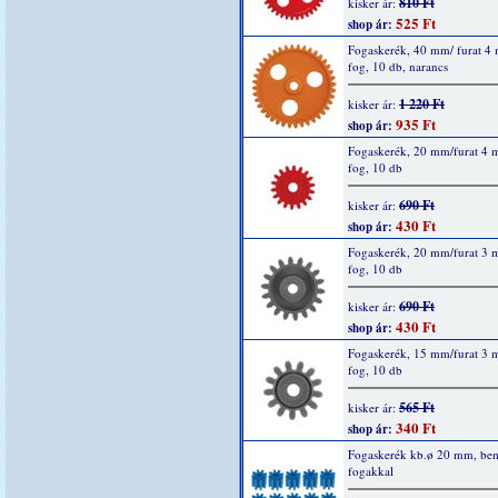
810 Ft
kisker ár:
525 Ft
shop ár:
Fogaskerék, 40 mm/ furat 4
fog, 10 db, narancs
1 220 Ft
kisker ár:
935 Ft
shop ár:
Fogaskerék, 20 mm/furat 4
fog, 10 db
690 Ft
kisker ár:
430 Ft
shop ár:
Fogaskerék, 20 mm/furat 3
fog, 10 db
690 Ft
kisker ár:
430 Ft
shop ár:
Fogaskerék, 15 mm/furat 3
fog, 10 db
565 Ft
kisker ár:
340 Ft
shop ár:
Fogaskerék kb.ø 20 mm, bem
fogakkal