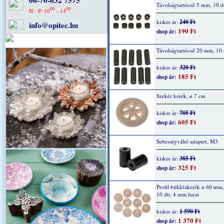
06-70-632 7575
Távolságtartócső 5 mm, 10 d
00
00
H - P: 10
- 14
240 Ft
kisker ár:
info@opitec.hu
190 Ft
shop ár:
Távolságtartócső 20 mm, 10
320 Ft
kisker ár:
185 Ft
shop ár:
Szekér kerék, ø 7 cm
705 Ft
kisker ár:
605 Ft
shop ár:
Sebességváltó adapter, M3
385 Ft
kisker ár:
325 Ft
shop ár:
Profil bükkfakerék ø 60 mm
10 db, 4 mm furat
1 590 Ft
kisker ár:
1 370 Ft
shop ár: