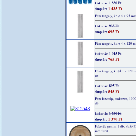
1 830 Ft
kisker ár:
1 435 Ft
shop ár:
Fém tengely, kb.ø 4 x 95 mm
935 Ft
kisker ár:
695 Ft
shop ár:
Fém tengely, kb.ø 4 x 120 
1 015 Ft
kisker ár:
765 Ft
shop ár:
Fém tengely, kb.Ø 3 x 120 
db
895 Ft
kisker ár:
545 Ft
shop ár:
Fém lánctalp, cinkezett, 10
db
1 630 Ft
kisker ár:
1 370 Ft
shop ár:
Fakerék gumis, 1 db, kb.Ø 
mm furat