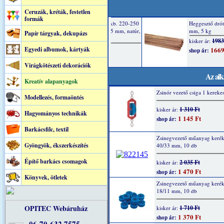
Ceruzák, kréták, festetlen
formák
Papír tárgyak, dekupázs
Egyedi albumok, kártyák
Virágkötészeti dekorációk
Az alk
Kreatív alapanyagok
Zsinór vezető csiga 1 kereke
Modellezés, formaöntés
1 310 Ft
kisker ár:
Hagyományos technikák
1 145 Ft
shop ár:
Barkácsfilc, textil
Zsinegvezető műanyag kerék
Gyöngyök, ékszerkészítés
40/33 mm, 10 db
Építő barkács csomagok
2 035 Ft
kisker ár:
1 470 Ft
shop ár:
Könyvek, ötletek
Zsinegvezető műanyag kerék
18/11 mm, 10 db
OPITEC Webáruház
1 710 Ft
kisker ár:
1 370 Ft
shop ár: