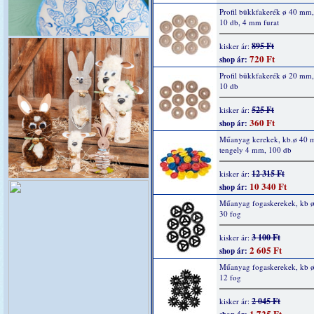
Profil bükkfakerék ø 40 mm
10 db, 4 mm furat
895 Ft
kisker ár:
720 Ft
shop ár:
Profil bükkfakerék ø 20 mm
10 db
525 Ft
kisker ár:
360 Ft
shop ár:
Műanyag kerekek, kb.ø 40 
tengely 4 mm, 100 db
12 315 Ft
kisker ár:
10 340 Ft
shop ár:
Műanyag fogaskerekek, kb 
30 fog
3 100 Ft
kisker ár:
2 605 Ft
shop ár:
Műanyag fogaskerekek, kb 
12 fog
2 045 Ft
kisker ár:
1 725 Ft