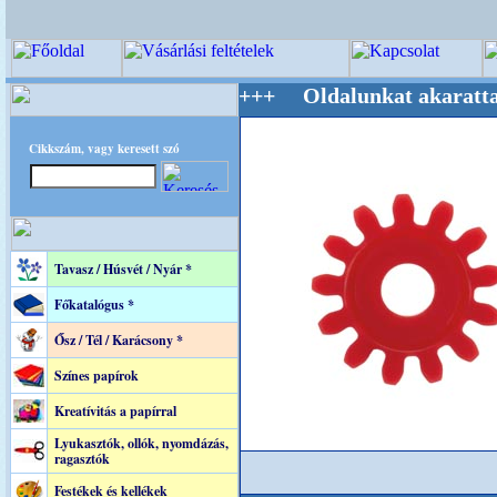
 Mestere! +++++++ Oldalunkat akarattal tartj
Cikkszám, vagy keresett szó
Tavasz / Húsvét / Nyár *
Főkatalógus *
Ősz / Tél / Karácsony *
Színes papírok
Kreatívitás a papírral
Lyukasztók, ollók, nyomdázás,
ragasztók
Festékek és kellékek