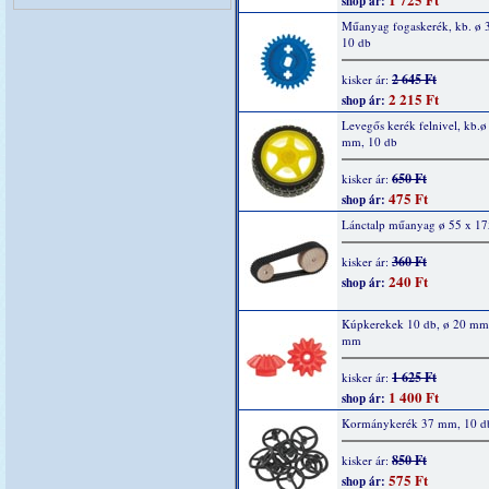
shop ár:
Műanyag fogaskerék, kb. ø
10 db
2 645 Ft
kisker ár:
2 215 Ft
shop ár:
Levegős kerék felnivel, kb.ø
mm, 10 db
650 Ft
kisker ár:
475 Ft
shop ár:
Lánctalp műanyag ø 55 x 1
360 Ft
kisker ár:
240 Ft
shop ár:
Kúpkerekek 10 db, ø 20 mm,
mm
1 625 Ft
kisker ár:
1 400 Ft
shop ár:
Kormánykerék 37 mm, 10 db
850 Ft
kisker ár:
575 Ft
shop ár: