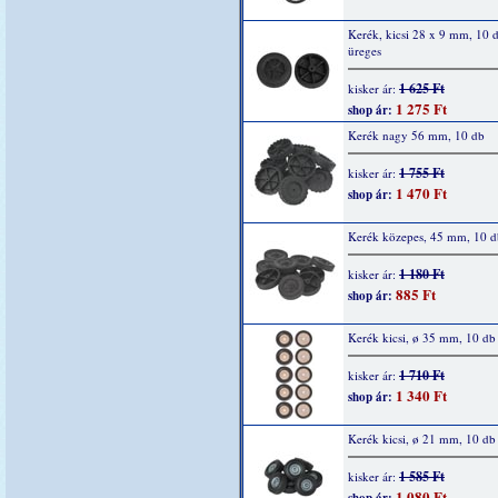
Kerék, kicsi 28 x 9 mm, 10 d
üreges
1 625 Ft
kisker ár:
1 275 Ft
shop ár:
Kerék nagy 56 mm, 10 db
1 755 Ft
kisker ár:
1 470 Ft
shop ár:
Kerék közepes, 45 mm, 10 d
1 180 Ft
kisker ár:
885 Ft
shop ár:
Kerék kicsi, ø 35 mm, 10 db
1 710 Ft
kisker ár:
1 340 Ft
shop ár:
Kerék kicsi, ø 21 mm, 10 db
1 585 Ft
kisker ár:
1 080 Ft