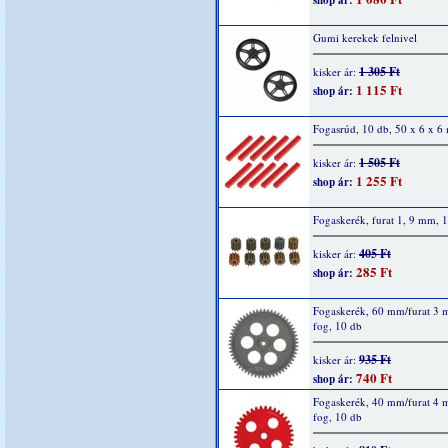
shop ár:
Gumi kerekek felnivel
1 305 Ft
kisker ár:
1 115 Ft
shop ár:
Fogasrúd, 10 db, 50 x 6 x 
1 505 Ft
kisker ár:
1 255 Ft
shop ár:
Fogaskerék, furat 1, 9 mm, 1
405 Ft
kisker ár:
285 Ft
shop ár:
Fogaskerék, 60 mm/furat 3
fog, 10 db
935 Ft
kisker ár:
740 Ft
shop ár:
Fogaskerék, 40 mm/furat 4
fog, 10 db