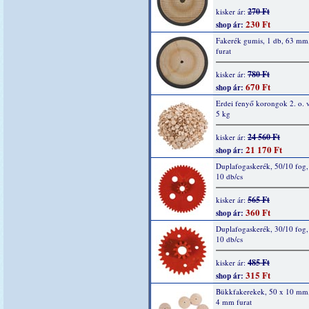
270 Ft
kisker ár:
230 Ft
shop ár:
Fakerék gumis, 1 db, 63 m
furat
780 Ft
kisker ár:
670 Ft
shop ár:
Erdei fenyő korongok 2. o. v
5 kg
24 560 Ft
kisker ár:
21 170 Ft
shop ár:
Duplafogaskerék, 50/10 fog, 
10 db/cs
565 Ft
kisker ár:
360 Ft
shop ár:
Duplafogaskerék, 30/10 fog, 
10 db/cs
485 Ft
kisker ár:
315 Ft
shop ár:
Bükkfakerekek, 50 x 10 mm,
4 mm furat