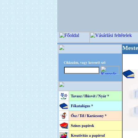
++++ OPITEC - A Kreatív Világ Mestere! +++++
Cikkszám, vagy keresett szó
Tavasz / Húsvét / Nyár *
Főkatalógus *
Ősz / Tél / Karácsony *
Színes papírok
Kreatívitás a papírral