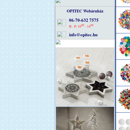
OPITEC Webáruház
06-70-632 7575
00
00
H - P: 10
- 14
info@opitec.hu