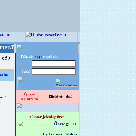
TRO" designba!
+++++++ OPITEC - A Kreatív Vil
Felh. név
vagy
e-mail cím
0 x 50
Jelszó
Új vevő
Elfelejtett jelszó
ok 2
regisztráció
.
A kosár jelenleg üres!
Összeg:
0 Ft
Ugrás a kosár oldalára