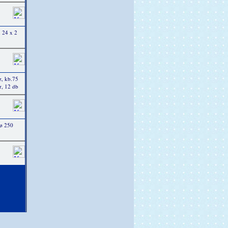
x 24 x 2
, kb.75
, 12 db
 ø 250