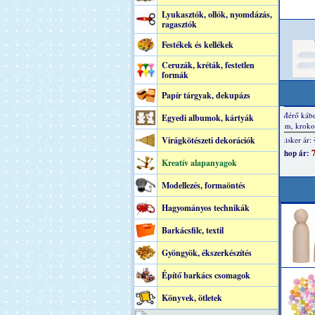
Lyukasztók, ollók, nyomdázás,
ragasztók
Festékek és kellékek
Ceruzák, kréták, festetlen
formák
Papír tárgyak, dekupázs
Egyedi albumok, kártyák
Virágkötészeti dekorációk
Kreatív alapanyagok
Modellezés, formaöntés
Hagyományos technikák
Barkácsfilc, textil
Gyöngyök, ékszerkészítés
Építő barkács csomagok
Könyvek, ötletek