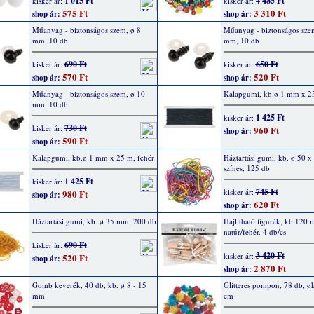
1 015 Ft
4 485 Ft
kisker ár:
kisker ár:
575 Ft
3 310 Ft
shop ár:
shop ár:
Műanyag - biztonságos szem, ø 8
Műanyag - biztonságos sze
mm, 10 db
mm, 10 db
690 Ft
650 Ft
kisker ár:
kisker ár:
570 Ft
520 Ft
shop ár:
shop ár:
Műanyag - biztonságos szem, ø 10
Kalapgumi, kb.ø 1 mm x 25
mm, 10 db
1 425 Ft
kisker ár:
730 Ft
kisker ár:
960 Ft
shop ár:
590 Ft
shop ár:
Kalapgumi, kb.ø 1 mm x 25 m, fehér
Háztartási gumi, kb. ø 50 
színes, 125 db
1 425 Ft
kisker ár:
745 Ft
kisker ár:
980 Ft
shop ár:
620 Ft
shop ár:
Háztartási gumi, kb. ø 35 mm, 200 db
Hajlítható figurák, kb.120
natúr/fehér. 4 db/cs
690 Ft
kisker ár:
3 420 Ft
kisker ár:
520 Ft
shop ár:
2 870 Ft
shop ár:
Gomb keverék, 40 db, kb. ø 8 - 15
Glitteres pompon, 78 db, øk
mm
cm