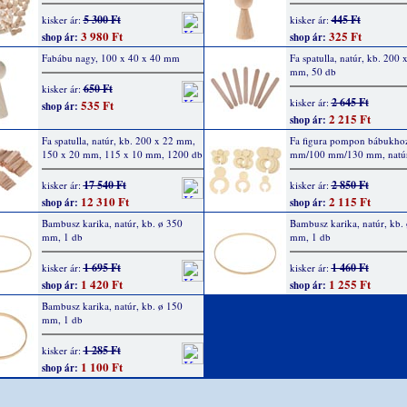
5 300 Ft
445 Ft
kisker ár:
kisker ár:
3 980 Ft
325 Ft
shop ár:
shop ár:
Fabábu nagy, 100 x 40 x 40 mm
Fa spatulla, natúr, kb. 200 
mm, 50 db
650 Ft
kisker ár:
2 645 Ft
kisker ár:
535 Ft
shop ár:
2 215 Ft
shop ár:
Fa spatulla, natúr, kb. 200 x 22 mm,
Fa figura pompon bábukhoz
150 x 20 mm, 115 x 10 mm, 1200 db
mm/100 mm/130 mm, natúr
17 540 Ft
2 850 Ft
kisker ár:
kisker ár:
12 310 Ft
2 115 Ft
shop ár:
shop ár:
Bambusz karika, natúr, kb. ø 350
Bambusz karika, natúr, kb.
mm, 1 db
mm, 1 db
1 695 Ft
1 460 Ft
kisker ár:
kisker ár:
1 420 Ft
1 255 Ft
shop ár:
shop ár:
Bambusz karika, natúr, kb. ø 150
mm, 1 db
1 285 Ft
kisker ár:
1 100 Ft
shop ár: