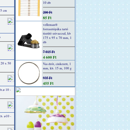
10 db
 5 cm
200 Ft
85 Ft
velleman®
forrasztópáka tartó
tisztító szivaccsal, kb
m
175 x 95 x 70 mm, 1
db
7 015 Ft
4 600 Ft
120 x 50
Vas drót, cinkezett, 1
mm, kb. 15 m, 100 g
935 Ft
455 Ft
b.ø 10 -
b. ø10 -