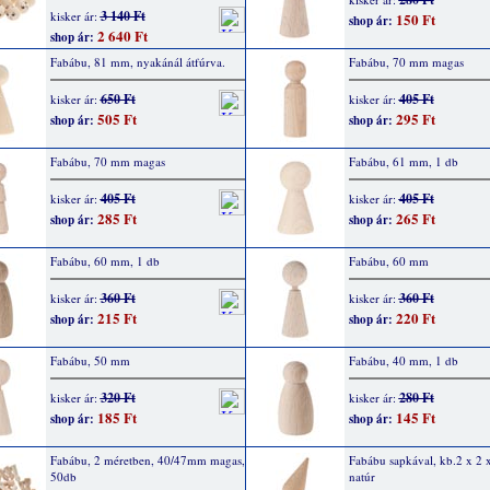
3 140 Ft
kisker ár:
150 Ft
shop ár:
2 640 Ft
shop ár:
Fabábu, 81 mm, nyakánál átfúrva.
Fabábu, 70 mm magas
650 Ft
405 Ft
kisker ár:
kisker ár:
505 Ft
295 Ft
shop ár:
shop ár:
Fabábu, 70 mm magas
Fabábu, 61 mm, 1 db
405 Ft
405 Ft
kisker ár:
kisker ár:
285 Ft
265 Ft
shop ár:
shop ár:
Fabábu, 60 mm, 1 db
Fabábu, 60 mm
360 Ft
360 Ft
kisker ár:
kisker ár:
215 Ft
220 Ft
shop ár:
shop ár:
Fabábu, 50 mm
Fabábu, 40 mm, 1 db
320 Ft
280 Ft
kisker ár:
kisker ár:
185 Ft
145 Ft
shop ár:
shop ár:
Fabábu, 2 méretben, 40/47mm magas,
Fabábu sapkával, kb.2 x 2 
50db
natúr