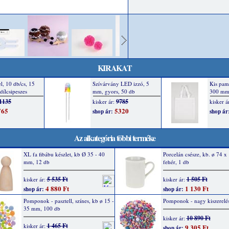
KIRAKAT
Az alkategória többi terméke
XL fa fibábu készlet, kb Ø 35 - 40
Porcelán csésze, kb. ø 74 
mm, 12 db
fehér, 1 db
5 535 Ft
1 505 Ft
kisker ár:
kisker ár:
4 880 Ft
1 130 Ft
shop ár:
shop ár:
Pomponok - pasztell, színes, kb ø 15 -
Pomponok - nagy kiszerelé
35 mm, 100 db
10 890 Ft
kisker ár:
1 465 Ft
kisker ár:
9 305 Ft
shop ár: