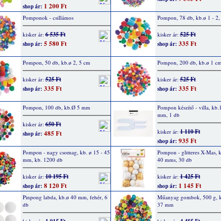
1 200 Ft
shop ár:
Pomponok - csillámos
Pompon, 78 db, kb.ø 1 - 2,
6 535 Ft
525 Ft
kisker ár:
kisker ár:
5 580 Ft
335 Ft
shop ár:
shop ár:
Pompon, 50 db, kb.ø 2, 5 cm
Pompon, 200 db, kb.ø 1 c
525 Ft
525 Ft
kisker ár:
kisker ár:
335 Ft
335 Ft
shop ár:
shop ár:
Pompon, 100 db, kb.Ø 5 mm
Pompon készítő - villa, kb.
mm, 1 db
650 Ft
kisker ár:
1 110 Ft
kisker ár:
485 Ft
shop ár:
935 Ft
shop ár:
Pompon - nagy csomag, kb. ø 15 - 45
Pompon - glitteres X-Mas, k
mm, kb. 1200 db
40 mms, 30 db
10 195 Ft
1 425 Ft
kisker ár:
kisker ár:
8 120 Ft
1 145 Ft
shop ár:
shop ár:
Pinpong labda, kb.ø 40 mm, fehér, 6
Műanyag gombok, 500 g, k
db
37 mm