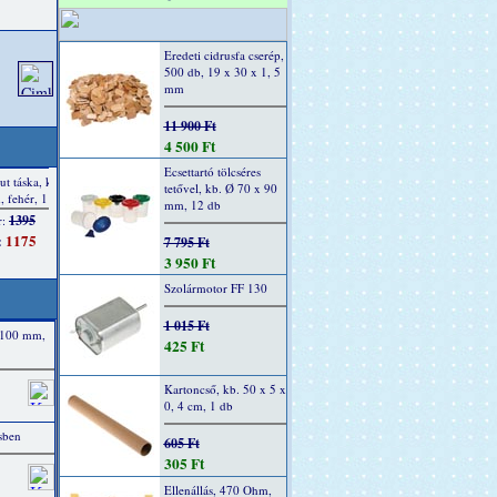
Eredeti cidrusfa cserép,
500 db, 19 x 30 x 1, 5
mm
11 900 Ft
4 500 Ft
Ecsettartó tölcséres
tetővel, kb. Ø 70 x 90
mm, 12 db
7 795 Ft
3 950 Ft
Szolármotor FF 130
1 015 Ft
x 100 mm,
425 Ft
Kartoncső, kb. 50 x 5 x
0, 4 cm, 1 db
sben
605 Ft
305 Ft
Ellenállás, 470 Ohm,