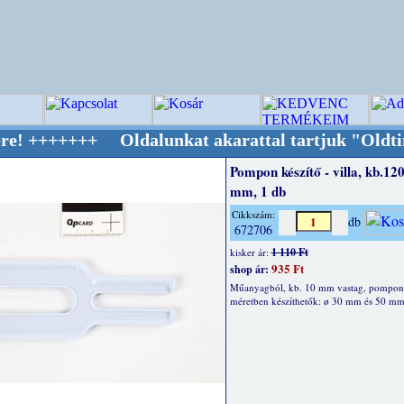
++ Oldalunkat akarattal tartjuk "Oldtimer/RE
Pompon készítő - villa, kb.12
mm, 1 db
Cikkszám:
db
672706
1 110 Ft
kisker ár:
935 Ft
shop ár:
Műanyagból, kb. 10 mm vastag, pompon
méretben készíthetők: ø 30 mm és 50 mm