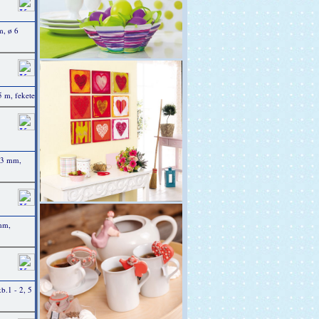
m, ø 6
 m, fekete
x 3 mm,
 mm,
b.1 - 2, 5