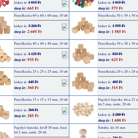
1 015 Ft
1 015 Ft
kisker ár:
kisker ár:
665 Ft
575 Ft
shop ár:
shop ár:
Fenyőkocka 60 x 60 x 60 mm, 10 db
Fenyőkocka 50 x 50 x 50 
3 260 Ft
1 955 Ft
kisker ár:
kisker ár:
2 605 Ft
1 585 Ft
shop ár:
shop ár:
Fenyőkocka 40 x 40 x 40 mm, 10 db
Fenyőkocka 30 x 30 x 30 
1 135 Ft
810 Ft
kisker ár:
kisker ár:
935 Ft
625 Ft
shop ár:
shop ár:
Fenyőkocka 25 x 25 x 25 mm, 10 db
Fenyőkocka 20 x 20 x 20 
445 Ft
405 Ft
kisker ár:
kisker ár:
360 Ft
315 Ft
shop ár:
shop ár:
Fenyőkocka 15 x 15 x 15 mm, 10 db
Fagolyó fejecske, kb.ø 22 
kb.5 mm, natúr, 20 db
360 Ft
kisker ár:
2 280 Ft
kisker ár:
285 Ft
shop ár:
1 680 Ft
shop ár:
Fagolyó fejecske, kb.Ø 30 mm, furat
Fabábu, kb.34 mm
kb.5 mm, natúr, 20 db
280 Ft
kisker ár: