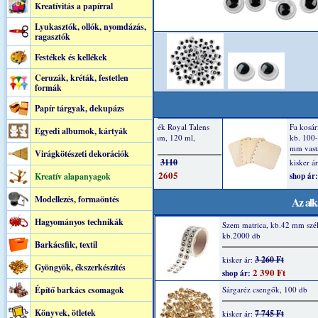
Kreatívitás a papírral
Lyukasztók, ollók, nyomdázás,
ragasztók
Festékek és kellékek
Ceruzák, kréták, festetlen
formák
Papír tárgyak, dekupázs
Egyedi albumok, kártyák
Virágkötészeti dekorációk
Kreatív alapanyagok
Modellezés, formaöntés
Az alk
Hagyományos technikák
Szem matrica, kb.42 mm szél
kb.2000 db
Barkácsfilc, textil
3 260 Ft
kisker ár:
Gyöngyök, ékszerkészítés
2 390 Ft
shop ár:
Építő barkács csomagok
Sárgaréz csengők, 100 db
Könyvek, ötletek
7 745 Ft
kisker ár: