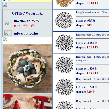
6 110 Ft
shop ár:
Rezgőszemek 6 mm, 100 db
OPITEC Webáruház
06-70-632 7575
935 Ft
kisker ár:
505 Ft
shop ár:
00
00
H - P: 10
- 14
info@opitec.hu
Rezgőszemek 20 mm, 100 d
2 155 Ft
kisker ár:
1 295 Ft
shop ár:
Rezgőszemek 14 mm, 100 d
öntapadós
1 830 Ft
kisker ár:
1 145 Ft
shop ár:
Rezgőszemek 12 mm, 100 d
1 220 Ft
kisker ár:
720 Ft
shop ár:
Rezgőszemek 10 mm, 100 d