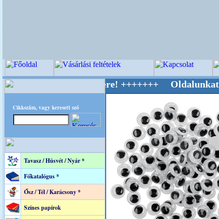
v Világ Mestere! +++++++ Oldalunkat akaratta
Cikkszám, vagy keresett szó
Tavasz / Húsvét / Nyár *
Főkatalógus *
Ősz / Tél / Karácsony *
Színes papírok