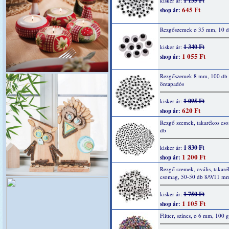
1 135 Ft
kisker ár:
645 Ft
shop ár:
Rezgőszemek ø 35 mm, 10 
1 340 Ft
kisker ár:
1 055 Ft
shop ár:
Rezgőszemek 8 mm, 100 db
öntapadós
1 095 Ft
kisker ár:
620 Ft
shop ár:
Rezgő szemek, takarékos cs
db
1 830 Ft
kisker ár:
1 200 Ft
shop ár:
Rezgő szemek, ovális, takaré
csomag, 50-50 db 8/9/11 m
1 750 Ft
kisker ár:
1 105 Ft
shop ár:
Flitter, színes, ø 6 mm, 100 g