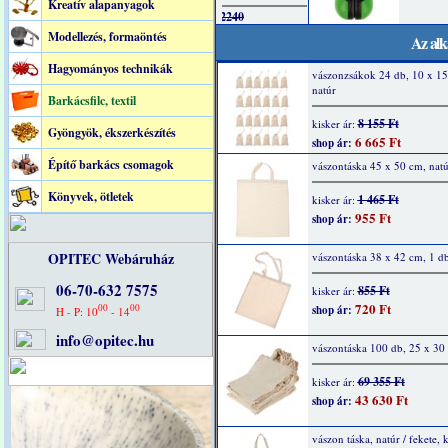
Kreatív alapanyagok
Modellezés, formaöntés
Az alk
Hagyományos technikák
vászonzsákok 24 db, 10 x 15
natúr
Barkácsfilc, textil
8 155 Ft
kisker ár:
Gyöngyök, ékszerkészítés
6 665 Ft
shop ár:
Építő barkács csomagok
vászontáska 45 x 50 cm, natú
Könyvek, ötletek
1 465 Ft
kisker ár:
955 Ft
shop ár:
OPITEC Webáruház
vászontáska 38 x 42 cm, 1 db
06-70-632 7575
855 Ft
kisker ár:
720 Ft
00
00
shop ár:
H - P: 10
- 14
info@opitec.hu
vászontáska 100 db, 25 x 30
69 355 Ft
kisker ár:
43 630 Ft
shop ár:
vászon táska, natúr / fekete,