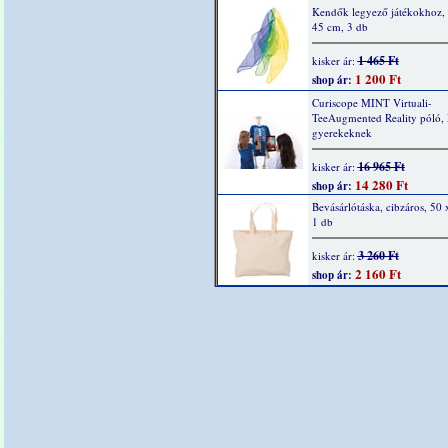
Kendők legyező játékokhoz,
45 cm, 3 db
1 465 Ft
kisker ár:
1 200 Ft
shop ár:
Curiscope MINT Virtuali-
TeeAugmented Reality póló,
gyerekeknek
16 965 Ft
kisker ár:
14 280 Ft
shop ár:
Bevásárlótáska, cibzáros, 50 
1 db
3 260 Ft
kisker ár:
2 160 Ft
shop ár: