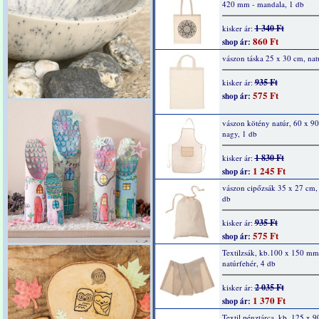
420 mm - mandala, 1 db
1 340 Ft
kisker ár:
860 Ft
shop ár:
vászon táska 25 x 30 cm, nat
935 Ft
kisker ár:
575 Ft
shop ár:
vászon kötény natúr, 60 x 90
nagy, 1 db
1 830 Ft
kisker ár:
1 245 Ft
shop ár:
vászon cipőzsák 35 x 27 cm, 
db
935 Ft
kisker ár:
575 Ft
shop ár:
Textilzsák, kb.100 x 150 mm
natúrfehér, 4 db
2 035 Ft
kisker ár:
1 370 Ft
shop ár:
Textil pénztárca, kb. 125 x 