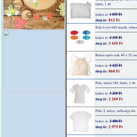
fehér, 1 db
1 055 Ft
kisker ár:
815 Ft
shop ár:
Száj és orrvédő maszk, színes
4 105 Ft
kisker ár:
3 450 Ft
shop ár:
Ruhás-cipős-zsák 40 x 35 cm
1 425 Ft
kisker ár:
860 Ft
shop ár:
Polo, méret 140, fehér, 1 db
3 260 Ft
kisker ár:
2 260 Ft
shop ár:
Póló, L méret, szélessége kb
3 480 Ft
kisker ár:
2 975 Ft
shop ár: