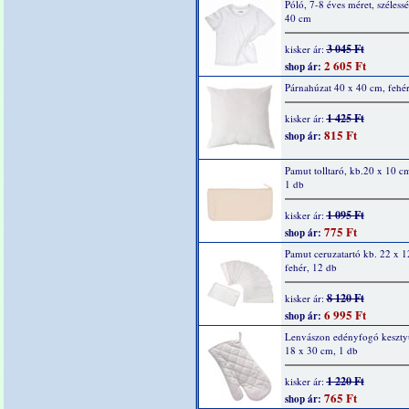
Póló, 7-8 éves méret, széless
40 cm
3 045 Ft
kisker ár:
2 605 Ft
shop ár:
Párnahúzat 40 x 40 cm, fehér
1 425 Ft
kisker ár:
815 Ft
shop ár:
Pamut tolltaró, kb.20 x 10 cm
1 db
1 095 Ft
kisker ár:
775 Ft
shop ár:
Pamut ceruzatartó kb. 22 x 1
fehér, 12 db
8 120 Ft
kisker ár:
6 995 Ft
shop ár:
Lenvászon edényfogó kesztyű
18 x 30 cm, 1 db
1 220 Ft
kisker ár:
765 Ft
shop ár: