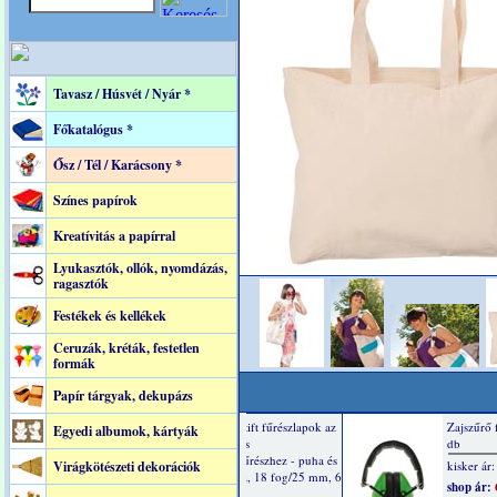
Tavasz / Húsvét / Nyár *
Főkatalógus *
Ősz / Tél / Karácsony *
Színes papírok
Kreatívitás a papírral
Lyukasztók, ollók, nyomdázás,
ragasztók
Festékek és kellékek
Ceruzák, kréták, festetlen
formák
Papír tárgyak, dekupázs
Egyedi albumok, kártyák
Virágkötészeti dekorációk