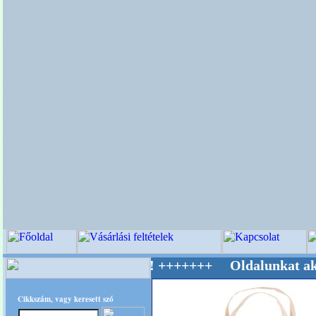
Világ Mestere! +++++++ Oldalunkat akarattal 
Cikkszám, vagy keresett szó