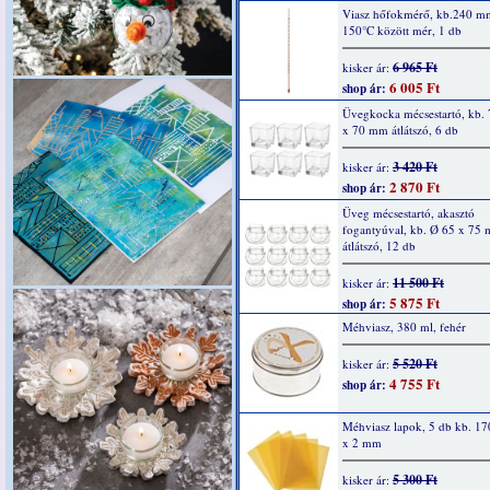
Viasz hőfokmérő, kb.240 mm
150°C között mér, 1 db
6 965 Ft
kisker ár:
6 005 Ft
shop ár:
Üvegkocka mécsestartó, kb. 
x 70 mm átlátszó, 6 db
3 420 Ft
kisker ár:
2 870 Ft
shop ár:
Üveg mécsestartó, akasztó
fogantyúval, kb. Ø 65 x 75
átlátszó, 12 db
11 500 Ft
kisker ár:
5 875 Ft
shop ár:
Méhviasz, 380 ml, fehér
5 520 Ft
kisker ár:
4 755 Ft
shop ár:
Méhviasz lapok, 5 db kb. 17
x 2 mm
5 300 Ft
kisker ár: