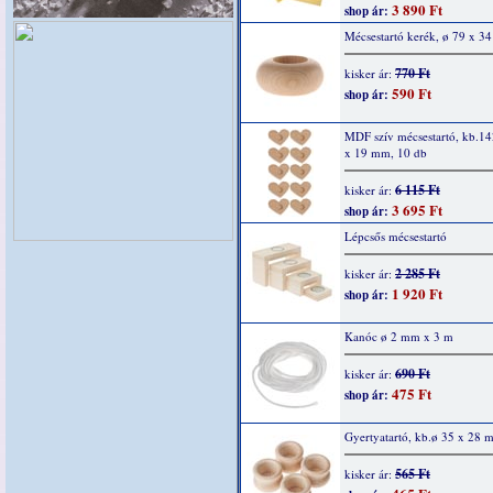
3 890 Ft
shop ár:
Mécsestartó kerék, ø 79 x 3
770 Ft
kisker ár:
590 Ft
shop ár:
MDF szív mécsestartó, kb.14
x 19 mm, 10 db
6 115 Ft
kisker ár:
3 695 Ft
shop ár:
Lépcsős mécsestartó
2 285 Ft
kisker ár:
1 920 Ft
shop ár:
Kanóc ø 2 mm x 3 m
690 Ft
kisker ár:
475 Ft
shop ár:
Gyertyatartó, kb.ø 35 x 28 
565 Ft
kisker ár: