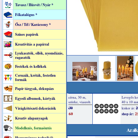
Tavasz / Húsvét / Nyár *
Főkatalógus *
Ősz / Tél / Karácsony *
Színes papírok
Kreatívitás a papírral
Lyukasztók, ollók, nyomdázás,
ragasztók
Festékek és kellékek
Ceruzák, kréták, festetlen
formák
Papír tárgyak, dekupázs
Egyedi albumok, kártyák
Virágkötészeti dekorációk
Kreatív alapanyagok
Modellezés, formaöntés
Az alk
Hagyományos technikák