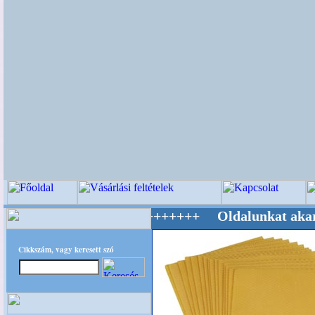
lág Mestere! +++++++ Oldalunkat akarattal ta
Cikkszám, vagy keresett szó