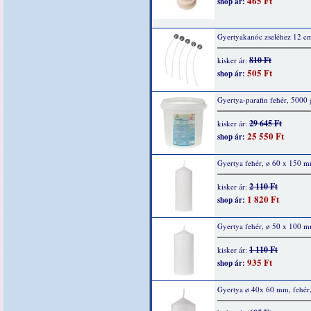
465 Ft
shop ár:
Gyertyakanóc zseléhez 12 cm
810 Ft
kisker ár:
505 Ft
shop ár:
Gyertya-parafin fehér, 5000 
29 645 Ft
kisker ár:
25 550 Ft
shop ár:
Gyertya fehér, ø 60 x 150 m
2 110 Ft
kisker ár:
1 820 Ft
shop ár:
Gyertya fehér, ø 50 x 100 m
1 110 Ft
kisker ár:
935 Ft
shop ár:
Gyertya ø 40x 60 mm, fehér,