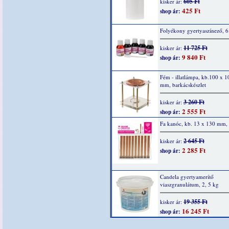
605 Ft
kisker ár:
425 Ft
shop ár:
Folyékony gyertyaszínező, 6
11 725 Ft
kisker ár:
9 840 Ft
shop ár:
Fém - illatlámpa, kb.100 x 
mm, barkácskészlet
3 260 Ft
kisker ár:
2 555 Ft
shop ár:
Fa kanóc, kb. 13 x 130 mm,
2 645 Ft
kisker ár:
2 285 Ft
shop ár:
Candela gyertyamerítő
viaszgranulátum, 2, 5 kg
19 355 Ft
kisker ár:
16 245 Ft
shop ár: