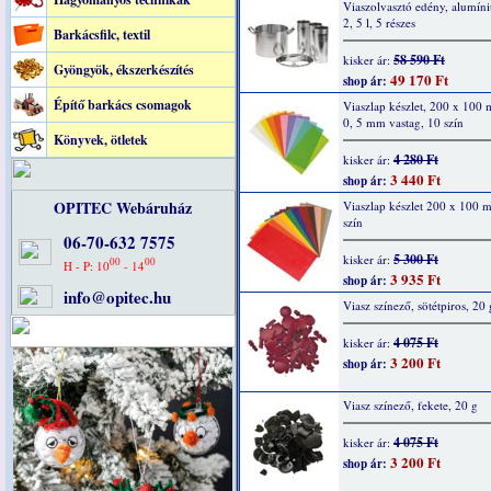
Viaszolvasztó edény, alumín
2, 5 l, 5 részes
Barkácsfilc, textil
58 590 Ft
kisker ár:
Gyöngyök, ékszerkészítés
49 170 Ft
shop ár:
Építő barkács csomagok
Viaszlap készlet, 200 x 100
0, 5 mm vastag, 10 szín
Könyvek, ötletek
4 280 Ft
kisker ár:
3 440 Ft
shop ár:
OPITEC Webáruház
Viaszlap készlet 200 x 100 
szín
06-70-632 7575
5 300 Ft
kisker ár:
00
00
H - P: 10
- 14
3 935 Ft
shop ár:
info@opitec.hu
Viasz színező, sötétpiros, 20 
4 075 Ft
kisker ár:
3 200 Ft
shop ár:
Viasz színező, fekete, 20 g
4 075 Ft
kisker ár:
3 200 Ft
shop ár: