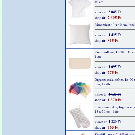
40 cm
3 045 Ft
kisker ár:
2 605 Ft
shop ár:
Párnahúzat 40 x 40 cm, fehé
1 425 Ft
kisker ár:
815 Ft
shop ár:
Pamut tolltaró, kb.20 x 10 c
1 db
1 095 Ft
kisker ár:
775 Ft
shop ár:
Organza zsák, színes, kb.90
mm, 12 db
1 625 Ft
kisker ár:
1 370 Ft
shop ár:
Lenvászon edényfogó keszty
18 x 30 cm, 1 db
1 220 Ft
kisker ár:
765 Ft
shop ár:
Kendők legyező játékokhoz,