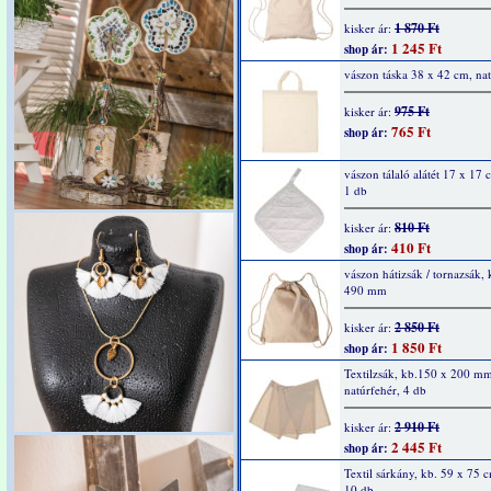
1 870 Ft
kisker ár:
1 245 Ft
shop ár:
vászon táska 38 x 42 cm, nat
975 Ft
kisker ár:
765 Ft
shop ár:
vászon tálaló alátét 17 x 17 
1 db
810 Ft
kisker ár:
410 Ft
shop ár:
vászon hátizsák / tornazsák,
490 mm
2 850 Ft
kisker ár:
1 850 Ft
shop ár:
Textilzsák, kb.150 x 200 m
natúrfehér, 4 db
2 910 Ft
kisker ár:
2 445 Ft
shop ár:
Textil sárkány, kb. 59 x 75 c
10 db