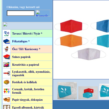
Cikkszám, vagy keresett szó
Tavasz / Húsvét / Nyár *
Főkatalógus *
Ősz / Tél / Karácsony *
Színes papírok
Kreatívitás a papírral
Lyukasztók, ollók, nyomdázás,
ragasztók
Festékek és kellékek
Ceruzák, kréták, festetlen
formák
Papír tárgyak, dekupázs
Egyedi albumok, kártyák