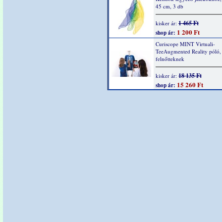
45 cm, 3 db
1 465 Ft
kisker ár:
1 200 Ft
shop ár:
Curiscope MINT Virtuali-
TeeAugmented Reality póló,
felnőtteknek
18 135 Ft
kisker ár:
15 260 Ft
shop ár: