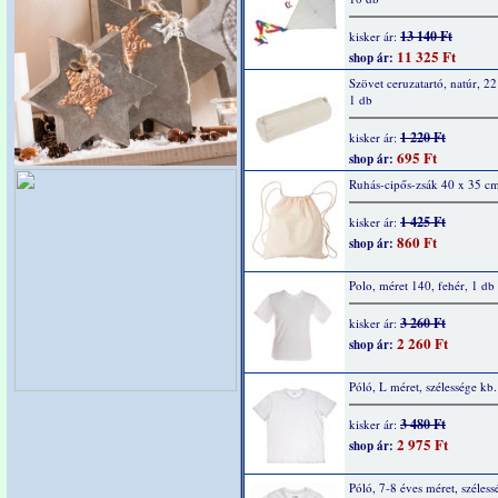
13 140 Ft
kisker ár:
11 325 Ft
shop ár:
Szövet ceruzatartó, natúr, 2
1 db
1 220 Ft
kisker ár:
695 Ft
shop ár:
Ruhás-cipős-zsák 40 x 35 c
1 425 Ft
kisker ár:
860 Ft
shop ár:
Polo, méret 140, fehér, 1 db
3 260 Ft
kisker ár:
2 260 Ft
shop ár:
Póló, L méret, szélessége kb
3 480 Ft
kisker ár:
2 975 Ft
shop ár:
Póló, 7-8 éves méret, széless