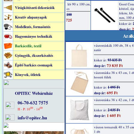
Virágkötészeti dekorációk
Kreatív alapanyagok
Modellezés, formaöntés
Az alk
Hagyományos technikák
vászontáskák 100 db, 38 x 
Barkácsfilc, textil
natúr
Gyöngyök, ékszerkészítés
93 835 Ft
kisker ár:
Építő barkács csomagok
73 835 Ft
shop ár:
vászontáska 38 x 43 cm, 1 db
Könyvek, ötletek
hosszú fülek
1 095 Ft
kisker ár:
695 Ft
OPITEC Webáruház
shop ár:
vászontáska 38 x 42 cm, 1 d
06-70-632 7575
00
00
H - P: 10
- 14
2 035 Ft
kisker ár:
1 605 Ft
shop ár:
info@opitec.hu
vászon tornazsák 40 x 35 cm
1 db